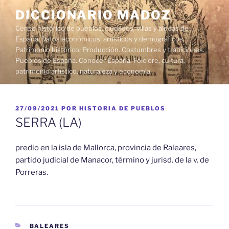
Saltar
DICCIONARIO MADOZ
al
Censo histórico de pueblos, ciudades, villas y aldeas de
contenido
España. Datos económicos, artísticos y demográficos.
Patrimonio histórico. Producción. Costumbres y tradiciones.
Pueblos de España. Conocer España. Folclore, cultura,
patrimonio artístico, naturaleza y economía.
PUBLICADO
27/09/2021
POR
HISTORIA DE PUEBLOS
EL
SERRA (LA)
predio en la isla de Mallorca, provincia de Raleares,
partido judicial de Manacor, término y jurisd. de la v. de
Porreras.
CATEGORÍAS
BALEARES