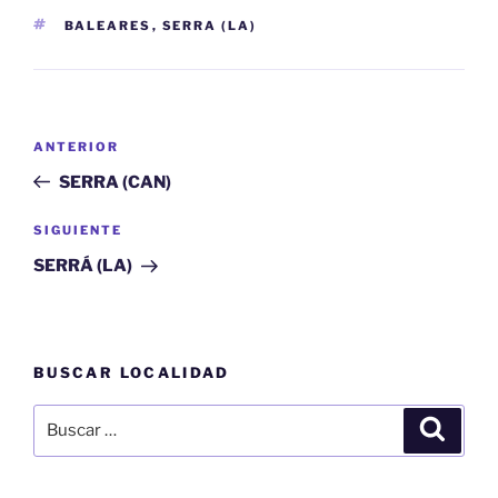
ETIQUETAS
BALEARES
,
SERRA (LA)
Navegación
Entrada
ANTERIOR
de
anterior:
SERRA (CAN)
entradas
Siguiente
SIGUIENTE
entrada
SERRÁ (LA)
BUSCAR LOCALIDAD
Buscar
Buscar
por: