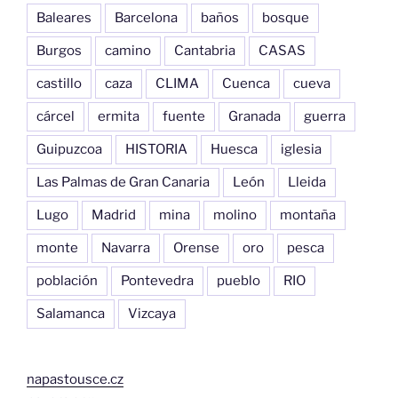
Baleares
Barcelona
baños
bosque
Burgos
camino
Cantabria
CASAS
castillo
caza
CLIMA
Cuenca
cueva
cárcel
ermita
fuente
Granada
guerra
Guipuzcoa
HISTORIA
Huesca
iglesia
Las Palmas de Gran Canaria
León
Lleida
Lugo
Madrid
mina
molino
montaña
monte
Navarra
Orense
oro
pesca
población
Pontevedra
pueblo
RIO
Salamanca
Vizcaya
napastousce.cz