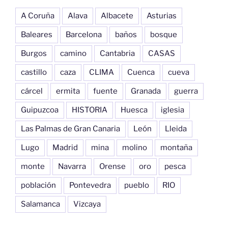
A Coruña
Alava
Albacete
Asturias
Baleares
Barcelona
baños
bosque
Burgos
camino
Cantabria
CASAS
castillo
caza
CLIMA
Cuenca
cueva
cárcel
ermita
fuente
Granada
guerra
Guipuzcoa
HISTORIA
Huesca
iglesia
Las Palmas de Gran Canaria
León
Lleida
Lugo
Madrid
mina
molino
montaña
monte
Navarra
Orense
oro
pesca
población
Pontevedra
pueblo
RIO
Salamanca
Vizcaya