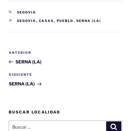
CATEGORÍAS
SEGOVIA
ETIQUETAS
SEGOVIA
,
CASAS
,
PUEBLO
,
SERNA (LA)
Navegación
Entrada
ANTERIOR
de
anterior:
SERNA (LA)
entradas
Siguiente
SIGUIENTE
entrada
SERNA (LA)
BUSCAR LOCALIDAD
Buscar
Buscar
por: