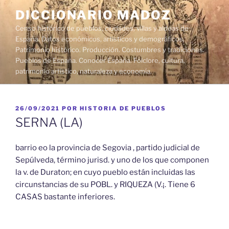
Saltar
DICCIONARIO MADOZ
al
Censo histórico de pueblos, ciudades, villas y aldeas de
contenido
España. Datos económicos, artísticos y demográficos.
Patrimonio histórico. Producción. Costumbres y tradiciones.
Pueblos de España. Conocer España. Folclore, cultura,
patrimonio artístico, naturaleza y economía.
PUBLICADO
26/09/2021
POR
HISTORIA DE PUEBLOS
EL
SERNA (LA)
barrio eo la provincia de Segovia , partido judicial de
Sepúlveda, término jurisd. y uno de los que componen
la v. de Duraton; en cuyo pueblo están incluidas las
circunstancias de su POBL. y RIQUEZA (V.¡. Tiene 6
CASAS bastante inferiores.