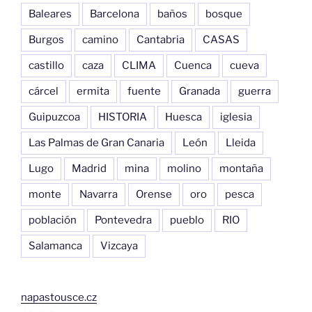
Baleares
Barcelona
baños
bosque
Burgos
camino
Cantabria
CASAS
castillo
caza
CLIMA
Cuenca
cueva
cárcel
ermita
fuente
Granada
guerra
Guipuzcoa
HISTORIA
Huesca
iglesia
Las Palmas de Gran Canaria
León
Lleida
Lugo
Madrid
mina
molino
montaña
monte
Navarra
Orense
oro
pesca
población
Pontevedra
pueblo
RIO
Salamanca
Vizcaya
napastousce.cz