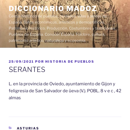
Saltar
DICCIONARIO MADOZ
al
Censo histórico de pueblos, ciudades, villas y aldeas de
contenido
España. Datos económicos, artísticos y demográficos.
Patrimonio histórico. Producción. Costumbres y tradiciones.
Pueblos de España. Conocer España. Folclore, cultura,
patrimonio artístico, naturaleza y economía.
PUBLICADO
25/09/2021
POR
HISTORIA DE PUEBLOS
EL
SERANTES
L. en la provincia de Oviedo, ayuntamiento de Gijon y
feligresia de San Salvador de üeva (V.). POBL. 8 v e c , 42
almas
CATEGORÍAS
ASTURIAS