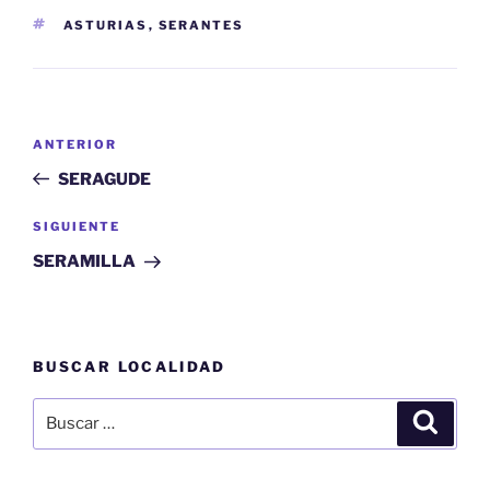
ETIQUETAS
ASTURIAS
,
SERANTES
Navegación
Entrada
ANTERIOR
de
anterior:
SERAGUDE
entradas
Siguiente
SIGUIENTE
entrada
SERAMILLA
BUSCAR LOCALIDAD
Buscar
Buscar
por: