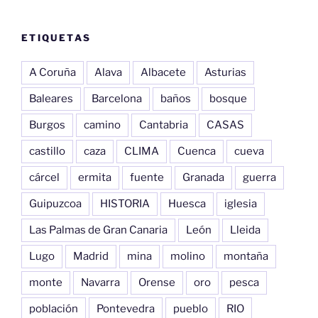
ETIQUETAS
A Coruña
Alava
Albacete
Asturias
Baleares
Barcelona
baños
bosque
Burgos
camino
Cantabria
CASAS
castillo
caza
CLIMA
Cuenca
cueva
cárcel
ermita
fuente
Granada
guerra
Guipuzcoa
HISTORIA
Huesca
iglesia
Las Palmas de Gran Canaria
León
Lleida
Lugo
Madrid
mina
molino
montaña
monte
Navarra
Orense
oro
pesca
población
Pontevedra
pueblo
RIO