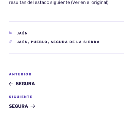
resultan del estado siguiente (Ver en el original)
CATEGORÍAS
JAÉN
ETIQUETAS
JAÉN
,
PUEBLO
,
SEGURA DE LA SIERRA
Navegación
Entrada
ANTERIOR
de
anterior:
SEGURA
entradas
Siguiente
SIGUIENTE
entrada
SEGURA