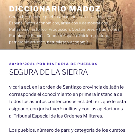
Saltar
DICCIONARIO MADOZ
al
Censo histórico de pueblos, ciudades, villas y aldeas de
contenido
España. Datos económicos, artísticos y demográficos.
Patrimonio histórico. Producción. Costumbres y tradiciones.
Pueblos de España. Conocer España. Folclore, cultura,
patrimonio artístico, naturaleza y economía.
PUBLICADO
20/09/2021
POR
HISTORIA DE PUEBLOS
EL
SEGURA DE LA SIERRA
vicaria ecl. en la orden de Santiago provincia de Jaén le
corresponde el conocimiento en primera instancia de
todos los asuntos contenciosos ecl. del terr. que le está
asignado, con jurisd. veré nullius y con las apelaciones
al Tribunal Especial de las Ordenes Militares.
Los pueblos, número de parr. y categoría de los curatos