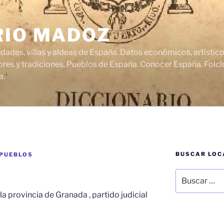
RIO MADOZ
udades, villas y aldeas de España. Datos económicos, artísti
res y tradiciones. Pueblos de España. Conocer España. Folclo
a.
BUSCAR LOC
 PUEBLOS
Buscar
por:
 la provincia de Granada , partido judicial