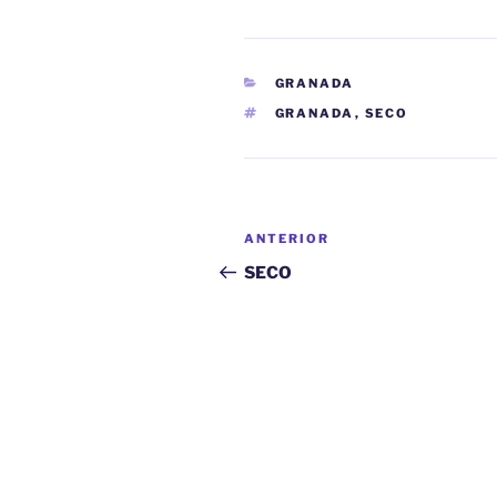
CATEGORÍAS
GRANADA
ETIQUETAS
GRANADA
,
SECO
Navegación
Entrada
ANTERIOR
de
anterior:
SECO
entradas