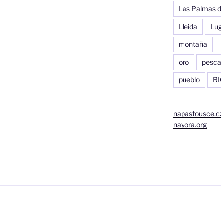
Las Palmas d
Lleida
Lu
montaña
oro
pesca
pueblo
RI
napastousce.c
nayora.org