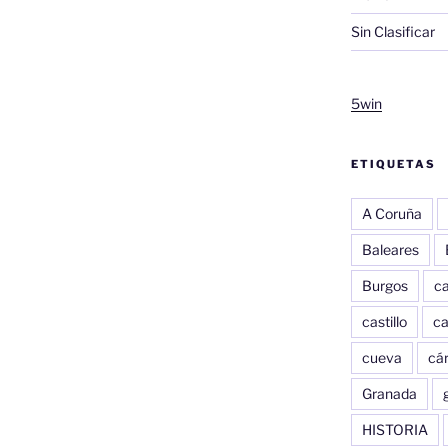
Sin Clasificar
5win
ETIQUETAS
A Coruña
Baleares
Burgos
c
castillo
c
cueva
cár
Granada
HISTORIA