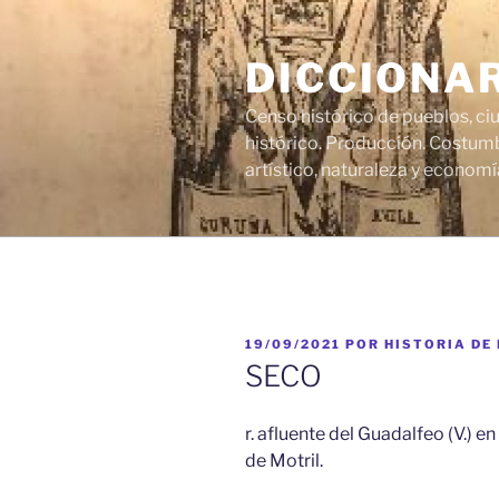
Saltar
al
DICCIONA
contenido
Censo histórico de pueblos, ci
histórico. Producción. Costumb
artístico, naturaleza y economí
PUBLICADO
19/09/2021
POR
HISTORIA DE
EL
SECO
r. afluente del Guadalfeo (V.) en
de Motril.