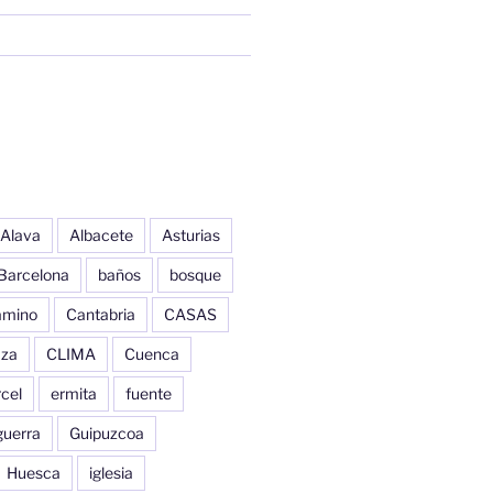
Alava
Albacete
Asturias
Barcelona
baños
bosque
amino
Cantabria
CASAS
aza
CLIMA
Cuenca
cel
ermita
fuente
guerra
Guipuzcoa
Huesca
iglesia