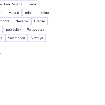
e Gran Canaria
León
go
Madrid
mina
molino
monte
Navarra
Orense
población
Pontevedra
O
Salamanca
Vizcaya
z