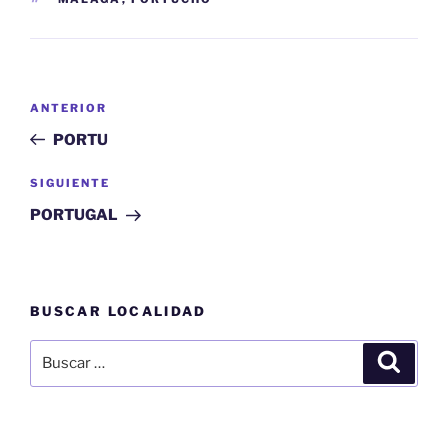
Navegación
Entrada
ANTERIOR
de
anterior:
PORTU
entradas
Siguiente
SIGUIENTE
entrada
PORTUGAL
BUSCAR LOCALIDAD
Buscar
Buscar
por: