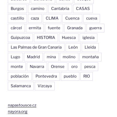
Burgos
camino
Cantabria
CASAS
castillo
caza
CLIMA
Cuenca
cueva
cárcel
ermita
fuente
Granada
guerra
Guipuzcoa
HISTORIA
Huesca
iglesia
Las Palmas de Gran Canaria
León
Lleida
Lugo
Madrid
mina
molino
montaña
monte
Navarra
Orense
oro
pesca
población
Pontevedra
pueblo
RIO
Salamanca
Vizcaya
napastousce.cz
nayora.org