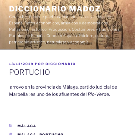
Saltar
DICCIONARIO MADOZ
al
Censo histórico de pueblos, ciudades, villas y aldeas de
contenido
España. Datos económicos, artísticos y demográficos.
Patrimonio histórico. Producción. Costumbres y tradiciones.
Pueblos de España. Conocer España. Folclore, cultura,
patrimonio artístico, naturaleza y economía.
PUBLICADO
13/11/2019
POR
DICCIONARIO
EL
PORTUCHO
arrovo en la provincia de Málaga, partido judicial de
Marbella : es uno de los afluentes del
Rio-Verde.
CATEGORÍAS
MÁLAGA
ETIQUETAS
MÁLAGA
,
PORTUCHO