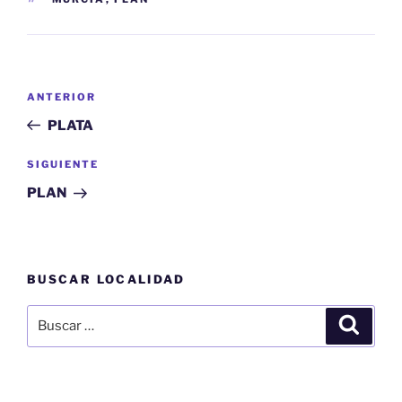
Navegación
Entrada
ANTERIOR
de
anterior:
PLATA
entradas
Siguiente
SIGUIENTE
entrada
PLAN
BUSCAR LOCALIDAD
Buscar
Buscar
por: