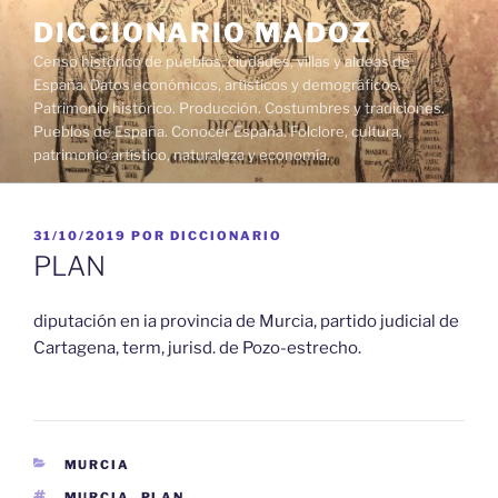
Saltar
DICCIONARIO MADOZ
al
Censo histórico de pueblos, ciudades, villas y aldeas de
contenido
España. Datos económicos, artísticos y demográficos.
Patrimonio histórico. Producción. Costumbres y tradiciones.
Pueblos de España. Conocer España. Folclore, cultura,
patrimonio artístico, naturaleza y economía.
PUBLICADO
31/10/2019
POR
DICCIONARIO
EL
PLAN
diputación en ia provincia de Murcia, partido judicial de
Cartagena, term, jurisd. de Pozo-estrecho.
CATEGORÍAS
MURCIA
ETIQUETAS
MURCIA
,
PLAN