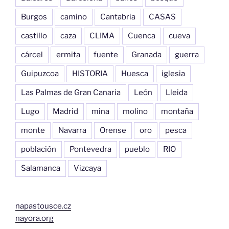
Burgos
camino
Cantabria
CASAS
castillo
caza
CLIMA
Cuenca
cueva
cárcel
ermita
fuente
Granada
guerra
Guipuzcoa
HISTORIA
Huesca
iglesia
Las Palmas de Gran Canaria
León
Lleida
Lugo
Madrid
mina
molino
montaña
monte
Navarra
Orense
oro
pesca
población
Pontevedra
pueblo
RIO
Salamanca
Vizcaya
napastousce.cz
nayora.org