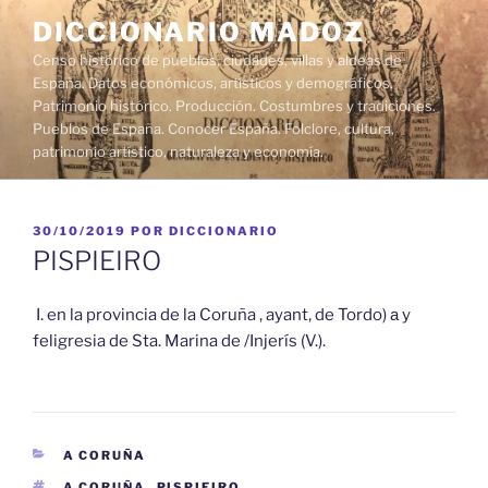
Saltar
DICCIONARIO MADOZ
al
Censo histórico de pueblos, ciudades, villas y aldeas de
contenido
España. Datos económicos, artísticos y demográficos.
Patrimonio histórico. Producción. Costumbres y tradiciones.
Pueblos de España. Conocer España. Folclore, cultura,
patrimonio artístico, naturaleza y economía.
PUBLICADO
30/10/2019
POR
DICCIONARIO
EL
PISPIEIRO
I. en la provincia de la Coruña , ayant, de Tordo) а y
feligresia de Sta. Marina de /Injerís (V.).
CATEGORÍAS
A CORUÑA
ETIQUETAS
A CORUÑA
,
PISPIEIRO