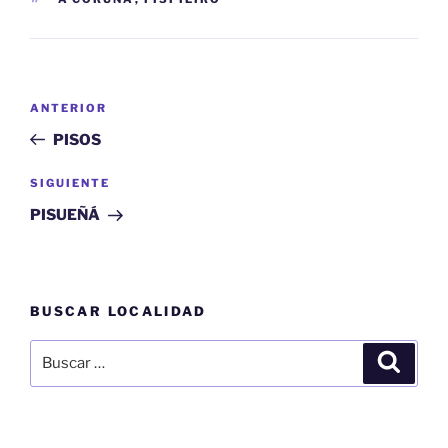
Navegación
Entrada
ANTERIOR
de
anterior:
PISOS
entradas
Siguiente
SIGUIENTE
entrada
PISUEÑÁ
BUSCAR LOCALIDAD
Buscar
Buscar
por: