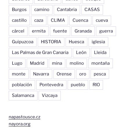
Burgos
camino
Cantabria
CASAS
castillo
caza
CLIMA
Cuenca
cueva
cárcel
ermita
fuente
Granada
guerra
Guipuzcoa
HISTORIA
Huesca
iglesia
Las Palmas de Gran Canaria
León
Lleida
Lugo
Madrid
mina
molino
montaña
monte
Navarra
Orense
oro
pesca
población
Pontevedra
pueblo
RIO
Salamanca
Vizcaya
napastousce.cz
nayora.org