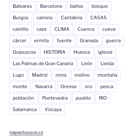
Baleares
Barcelona
baños
bosque
Burgos
camino
Cantabria
CASAS
castillo
caza
CLIMA
Cuenca
cueva
cárcel
ermita
fuente
Granada
guerra
Guipuzcoa
HISTORIA
Huesca
iglesia
Las Palmas de Gran Canaria
León
Lleida
Lugo
Madrid
mina
molino
montaña
monte
Navarra
Orense
oro
pesca
población
Pontevedra
pueblo
RIO
Salamanca
Vizcaya
napastousce.cz