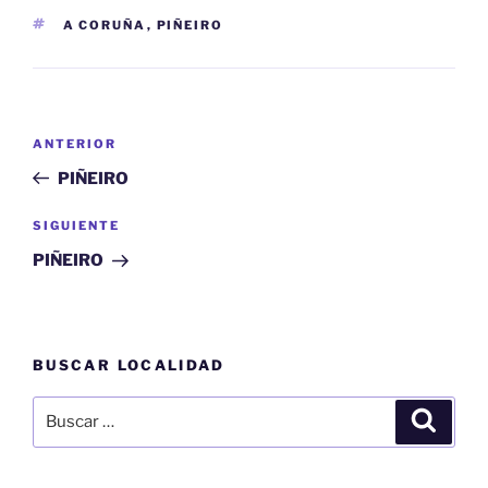
ETIQUETAS
A CORUÑA
,
PIÑEIRO
Navegación
Entrada
ANTERIOR
de
anterior:
PIÑEIRO
entradas
Siguiente
SIGUIENTE
entrada
PIÑEIRO
BUSCAR LOCALIDAD
Buscar
Buscar
por: