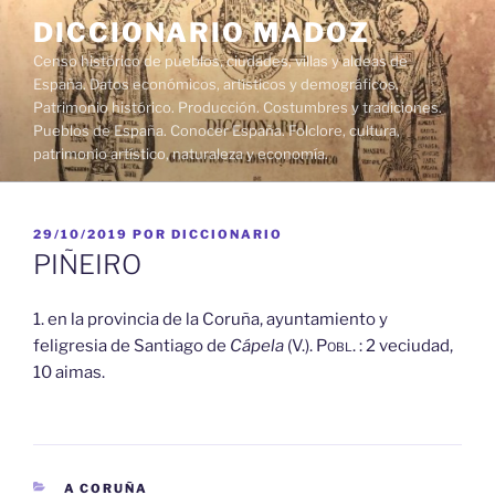
Saltar
DICCIONARIO MADOZ
al
Censo histórico de pueblos, ciudades, villas y aldeas de
contenido
España. Datos económicos, artísticos y demográficos.
Patrimonio histórico. Producción. Costumbres y tradiciones.
Pueblos de España. Conocer España. Folclore, cultura,
patrimonio artístico, naturaleza y economía.
PUBLICADO
29/10/2019
POR
DICCIONARIO
EL
PIÑEIRO
1. en la provincia de la Coruña, ayuntamiento y
feligresia de Santiago de
Cápela
(V.).
Pobl.
: 2 veciudad,
10 aimas.
CATEGORÍAS
A CORUÑA