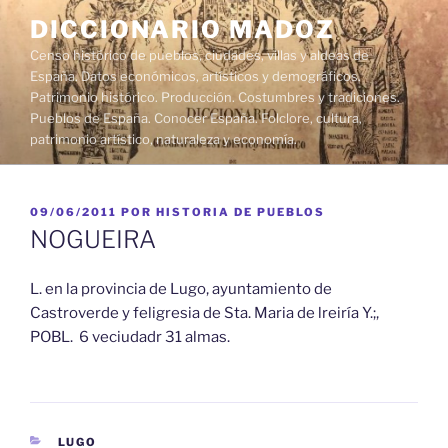
Saltar
DICCIONARIO MADOZ
al
Censo histórico de pueblos, ciudades, villas y aldeas de
contenido
España. Datos económicos, artísticos y demográficos.
Patrimonio histórico. Producción. Costumbres y tradiciones.
Pueblos de España. Conocer España. Folclore, cultura,
patrimonio artístico, naturaleza y economía.
PUBLICADO
09/06/2011
POR
HISTORIA DE PUEBLOS
EL
NOGUEIRA
L. en la provincia de Lugo, ayuntamiento de
Castroverde y feligresia de Sta. Maria de lreiría Y.;,
POBL. 6 veciudadr 31 almas.
CATEGORÍAS
LUGO