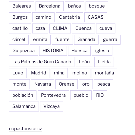
Baleares
Barcelona
baños
bosque
Burgos
camino
Cantabria
CASAS
castillo
caza
CLIMA
Cuenca
cueva
cárcel
ermita
fuente
Granada
guerra
Guipuzcoa
HISTORIA
Huesca
iglesia
Las Palmas de Gran Canaria
León
Lleida
Lugo
Madrid
mina
molino
montaña
monte
Navarra
Orense
oro
pesca
población
Pontevedra
pueblo
RIO
Salamanca
Vizcaya
napastousce.cz