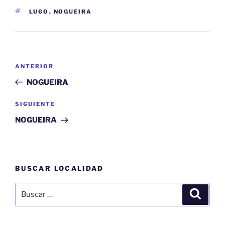
ETIQUETAS
LUGO
,
NOGUEIRA
Navegación
Entrada
ANTERIOR
de
anterior:
NOGUEIRA
entradas
Siguiente
SIGUIENTE
entrada
NOGUEIRA
BUSCAR LOCALIDAD
Buscar
Buscar
por: