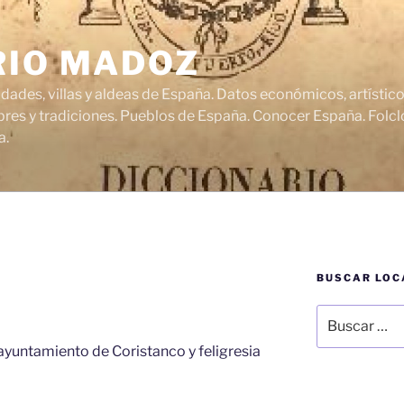
RIO MADOZ
udades, villas y aldeas de España. Datos económicos, artísti
res y tradiciones. Pueblos de España. Conocer España. Folclo
a.
BUSCAR LOC
Buscar
por:
, ayuntamiento de Coristanco y feligresia