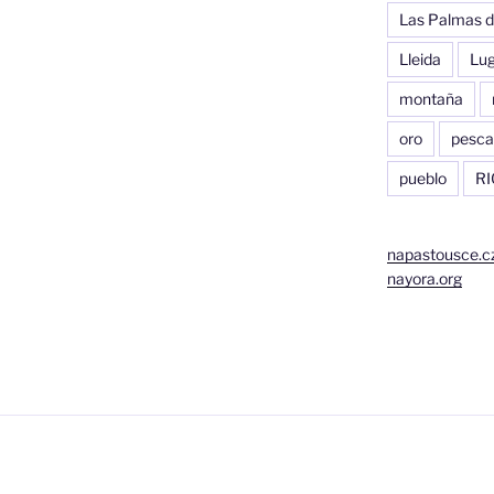
Las Palmas d
Lleida
Lu
montaña
oro
pesca
pueblo
RI
napastousce.c
nayora.org