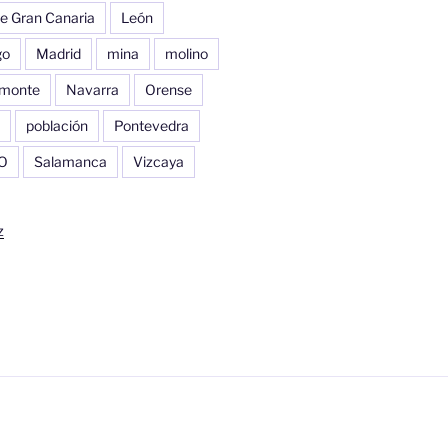
e Gran Canaria
León
go
Madrid
mina
molino
monte
Navarra
Orense
población
Pontevedra
O
Salamanca
Vizcaya
z