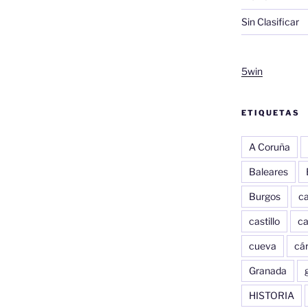
Sin Clasificar
5win
ETIQUETAS
A Coruña
Baleares
Burgos
c
castillo
c
cueva
cár
Granada
HISTORIA