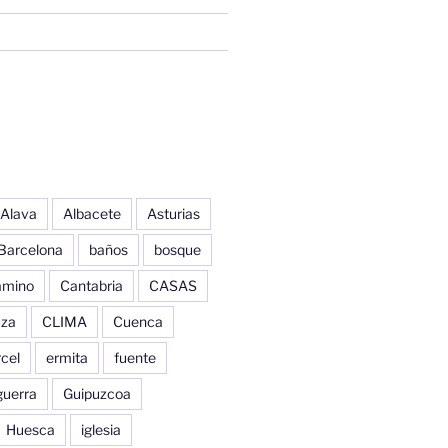
Alava
Albacete
Asturias
Barcelona
baños
bosque
amino
Cantabria
CASAS
aza
CLIMA
Cuenca
cel
ermita
fuente
guerra
Guipuzcoa
Huesca
iglesia