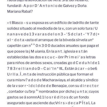
rauta bajo la advocación de Ntra. Sra. del Rosario,
fundará!- A p o r D ‘ A n t o n i o de Galvez y Doña
Mariana Rabal?
» t Blasco – s u esposa es un edificio de ladrillo de tante
solidez situado al mediodía de la v., con un solo tura / U
n a n a v e d e 1 3 v a r a s d e l o n 3 – ‘ 5 d c l a t – ‘ Y 7 d ( >
a l ~ d o t a «asta el arranque de la bóveda sírvela un*
capellán can n° ° 0 n 3 0 0 ducados anuales que paga el
que posee la j M uiania. En la a n t . iglesia e s t án
establecidas las dos e s c u c – ónr Pr i m e i ‘ a s letras
para niños de ambos sexos, creadas go d C e d u h l d e 1
7 8 3 r e i l i a n d o D – C a i ‘ l n * IIL. Están á c a r – o be6
U r I l a . Í , m t a de instrucción pública que forman el
cura misnv? a d o d e Macharaviaya, el alcalde y síndico
de la v sor r • í d c í d d e d e Benaqúe, con su d i r e c t o r
, contador cu’brp °’ nombrados por dicha j u n t a ; cuyos
gastos se á sonnnA1 1 l o s r é d i t o s dc un fondo
asegurado que asciende ducVrí r s » d e c a P Í t a L La