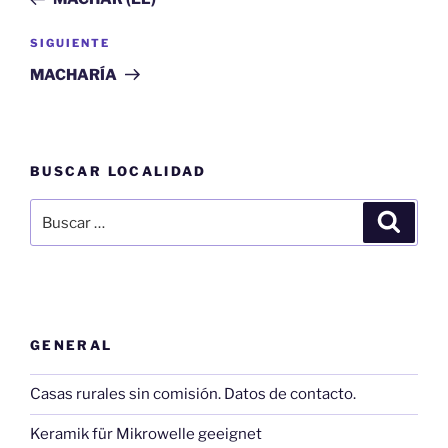
entradas
Siguiente
SIGUIENTE
entrada
MACHARÍA
BUSCAR LOCALIDAD
Buscar
Buscar
por:
GENERAL
Casas rurales sin comisión. Datos de contacto.
Keramik für Mikrowelle geeignet