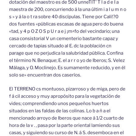
dotación del maestro es de 500 unneTÍT’ T l a d e I a
maestra de 200, concurriendo á la una últim i a l u m n o
s » y á la o t ra sobre 40 discípulas. Tiene por Cali!?0
dos fuentes «públicas escasas de agua pero do buena
«tad, y 4 p O Z O S p U r a e j ¡m^fo del vecindario; una
casa consistorial V un cementerio bastante capaz y
cercado de tapias situado al E. dc la población cn
parage que no perjudica la salubridad pública. Confina
el término N. Benaque; E. el a r r o yo de Iberos; S. Velez
Málaga, y O. Moclinejo. Es sumamente reducido, y en él
solo se» encuentran dos caseríos.
El TERRENO cs montuoso, pizarroso y de miga, pero de
f á cil acceso y muy apropósito para la vegetación de
vides; comprendiendo unos pequeños huertos
situados en las faldas de las colinas. Lo b a ñ a el
mencionado arroyo de Iberos que nace á 1/2 cuarto de
hora de la v . , pasa por la parte oriental lamiendo sus
casas, y siguiendo su curso de N. á S. desemboca en el