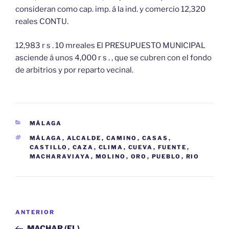
consideran como cap. imp. á la ind. y comercio 12,320
reales CONTU.
12,983 r s . 10 mreales El PRESUPUESTO MUNICIPAL
asciende á unos 4,000 r s . , que se cubren con el fondo
de arbitrios y por reparto vecinal.
CATEGORÍAS
MÁLAGA
ETIQUETAS
MÁLAGA
,
ALCALDE
,
CAMINO
,
CASAS
,
CASTILLO
,
CAZA
,
CLIMA
,
CUEVA
,
FUENTE
,
MACHARAVIAYA
,
MOLINO
,
ORO
,
PUEBLO
,
RIO
Navegación
Entrada
ANTERIOR
de
anterior:
MACHAR (EL)