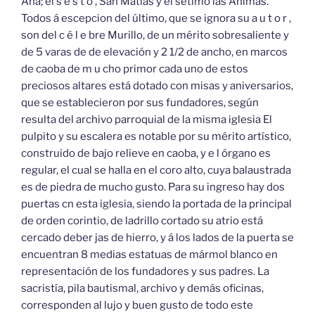
Ana; el s e s t o , San Matías y el sétimo las Animas.
Todos á escepcion del último, que se ignora su a u t o r ,
son del c é l e bre Murillo, de un mérito sobresaliente y
de 5 varas de de elevación y 2 1/2 de ancho, en marcos
de caoba de m u cho primor cada uno de estos
preciosos altares está dotado con misas y aniversarios,
que se establecieron por sus fundadores, según
resulta del archivo parroquial de la misma iglesia El
pulpito y su escalera es notable por su mérito artístico,
construido de bajo relieve en caoba, y e l órgano es
regular, el cual se halla en el coro alto, cuya balaustrada
es de piedra de mucho gusto. Para su ingreso hay dos
puertas cn esta iglesia, siendo la portada de la principal
de orden corintio, de ladrillo cortado su atrio está
cercado deber jas de hierro, y á los lados de la puerta se
encuentran 8 medias estatuas de mármol blanco en
representación de los fundadores y sus padres. La
sacristía, pila bautismal, archivo y demás oficinas,
corresponden al lujo y buen gusto de todo este