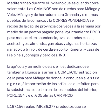
Mediterráneo durante el invierno que es cuando corre
solamente. Los CAMINOS son de ruedas para Málaga y
Velez Málaga, y de herradura para Granada y d e – mas
pueblos de la comarca; y la CORRESPONDENCIA se
recibe de la cap. de provincia dos veces á la semana por
medio de un peatón pagado por el ayuntamiento PROD.
pasa moscatel en abundancia, uvas de todas clases,
aceite, higos, almendra, garrobas y algunas hortalizas
ganado c a b r í o y de cerda en corto número , y caza de
l i e b r e s , conejos y perdices, IND.
la agrícola y un molino de a c e i t e , dedicándose
también a l gunos á la arrieria. COMERCIO’ estraccion
de la pasa para Málaga de donde la conducen al e s t r a
n g e r o , é importación de los artículos que faltan para
la subsistencia que t r a en de los pueblos del interior,
PORL. 154 v e c , 605 almas CAP. PROD.
L.167,156 reales IMP. 36,277 productos que se