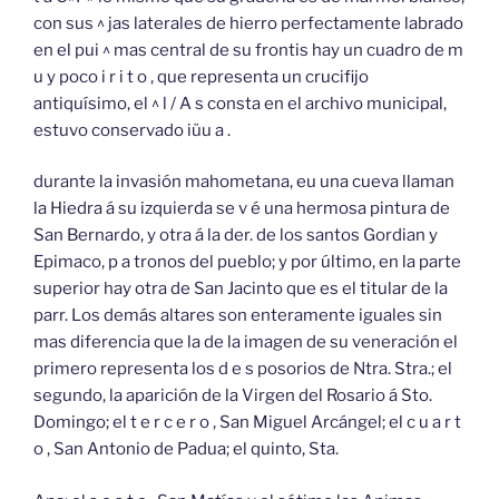
con sus ^ jas laterales de hierro perfectamente labrado
en el pui ^ mas central de su frontis hay un cuadro de m
u y poco i r i t o , que representa un crucifijo
antiquísimo, el ^ l / A s consta en el archivo municipal,
estuvo conservado iüu a .
durante la invasión mahometana, eu una cueva llaman
la Hiedra á su izquierda se v é una hermosa pintura de
San Bernardo, y otra á la der. de los santos Gordian y
Epimaco, p a tronos del pueblo; y por último, en la parte
superior hay otra de San Jacinto que es el titular de la
parr. Los demás altares son enteramente iguales sin
mas diferencia que la de la imagen de su veneración el
primero representa los d e s posorios de Ntra. Stra.; el
segundo, la aparición de la Virgen del Rosario á Sto.
Domingo; el t e r c e r o , San Miguel Arcángel; el c u a r t
o , San Antonio de Padua; el quinto, Sta.