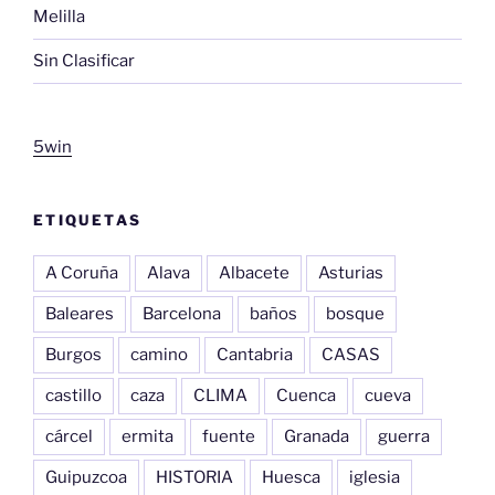
Melilla
Sin Clasificar
5win
ETIQUETAS
A Coruña
Alava
Albacete
Asturias
Baleares
Barcelona
baños
bosque
Burgos
camino
Cantabria
CASAS
castillo
caza
CLIMA
Cuenca
cueva
cárcel
ermita
fuente
Granada
guerra
Guipuzcoa
HISTORIA
Huesca
iglesia