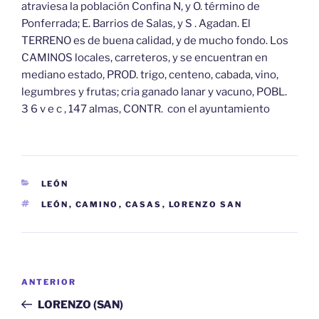
atraviesa la población Confina N, y O. término de
Ponferrada; E. Barrios de Salas, y S . Agadan. El
TERRENO es de buena calidad, y de mucho fondo. Los
CAMINOS locales, carreteros, y se encuentran en
mediano estado, PROD. trigo, centeno, cabada, vino,
legumbres y frutas; cria ganado lanar y vacuno, POBL.
3 6 v e c , 147 almas, CONTR. con el ayuntamiento
CATEGORÍAS
LEÓN
ETIQUETAS
LEÓN
,
CAMINO
,
CASAS
,
LORENZO SAN
Navegación
Entrada
ANTERIOR
de
anterior:
LORENZO (SAN)
entradas