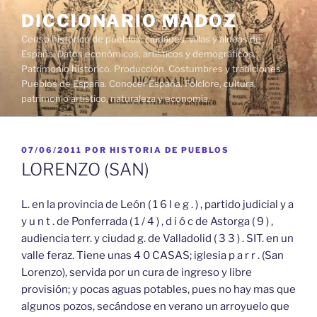
Saltar
DICCIONARIO MADOZ
al
Censo histórico de pueblos, ciudades, villas y aldeas de
contenido
España. Datos económicos, artísticos y demográficos.
Patrimonio histórico. Producción. Costumbres y tradiciones.
Pueblos de España. Conocer España. Folclore, cultura,
patrimonio artístico, naturaleza y economía.
PUBLICADO
07/06/2011
POR
HISTORIA DE PUEBLOS
EL
LORENZO (SAN)
L. en la provincia de León ( 1 6 l e g . ) , partido judicial y a
y u n t . de Ponferrada ( 1 / 4 ) , d i ó c de Astorga ( 9 ) ,
audiencia terr. y ciudad g. de Valladolid ( 3 3 ) . SIT. en un
valle feraz. Tiene unas 4 0 CASAS; iglesia p a r r . (San
Lorenzo), servida por un cura de ingreso y libre
provisión; y pocas aguas potables, pues no hay mas que
algunos pozos, secándose en verano un arroyuelo que