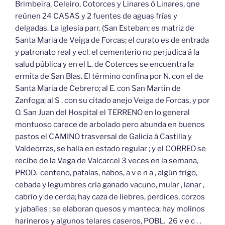
Brimbeira, Celeiro, Cotorces y Linares ó Linares, qne
reúnen 24 CASAS y 2 fuentes de aguas frías y
delgadas. La iglesia parr. (San Esteban; es matriz de
Santa Maria de Veiga de Forcas; el curato es de entrada
y patronato real y ecl. el cementerio no perjudica á la
salud pública y en el L. de Coterces se encuentra la
ermita de San Blas. El término confina por N. con el de
Santa Maria de Cebrero; al E. con San Martin de
Zanfoga; al S . con su citado anejo Veiga de Forcas, y por
O. San Juan del Hospital el TERRENO en lo general
montuoso carece de arbolado pero abunda en buenos
pastos el CAMINO trasversal de Galicia á Castilla y
Valdeorras, se halla en estado regular ; y el CORREO se
recibe de la Vega de Valcarcel 3 veces en la semana,
PROD. centeno, patalas, nabos, a v e n a , algún trigo,
cebada y legumbres cria ganado vacuno, mular , lanar ,
cabrío y de cerda; hay caza de liebres, perdices, corzos
y jabalíes ; se elaboran quesos y manteca; hay molinos
harineros y algunos telares caseros, POBL. 26 v e c . ,