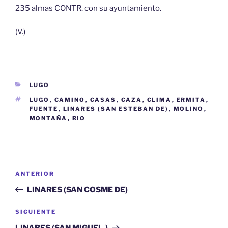
235 almas CONTR. con su ayuntamiento.
(V.)
CATEGORÍAS
LUGO
ETIQUETAS
LUGO
,
CAMINO
,
CASAS
,
CAZA
,
CLIMA
,
ERMITA
,
FUENTE
,
LINARES (SAN ESTEBAN DE)
,
MOLINO
,
MONTAÑA
,
RIO
Navegación
Entrada
ANTERIOR
de
anterior:
LINARES (SAN COSME DE)
entradas
Siguiente
SIGUIENTE
entrada