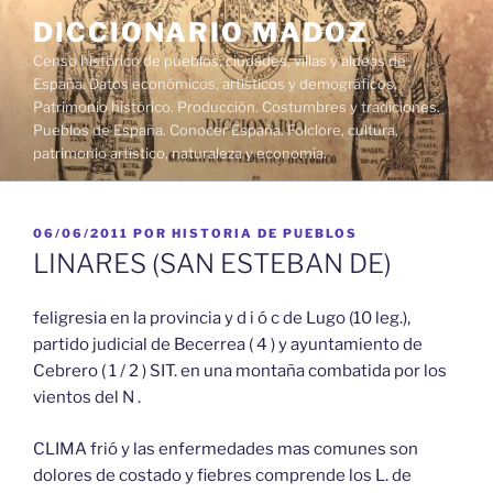
Saltar
DICCIONARIO MADOZ
al
Censo histórico de pueblos, ciudades, villas y aldeas de
contenido
España. Datos económicos, artísticos y demográficos.
Patrimonio histórico. Producción. Costumbres y tradiciones.
Pueblos de España. Conocer España. Folclore, cultura,
patrimonio artístico, naturaleza y economía.
PUBLICADO
06/06/2011
POR
HISTORIA DE PUEBLOS
EL
LINARES (SAN ESTEBAN DE)
feligresia en la provincia y d i ó c de Lugo (10 leg.),
partido judicial de Becerrea ( 4 ) y ayuntamiento de
Cebrero ( 1 / 2 ) SIT. en una montaña combatida por los
vientos del N .
CLIMA frió y las enfermedades mas comunes son
dolores de costado y fiebres comprende los L. de