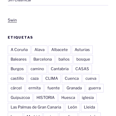
Sin Clasificar
5win
ETIQUETAS
A Coruña
Alava
Albacete
Asturias
Baleares
Barcelona
baños
bosque
Burgos
camino
Cantabria
CASAS
castillo
caza
CLIMA
Cuenca
cueva
cárcel
ermita
fuente
Granada
guerra
Guipuzcoa
HISTORIA
Huesca
iglesia
Las Palmas de Gran Canaria
León
Lleida