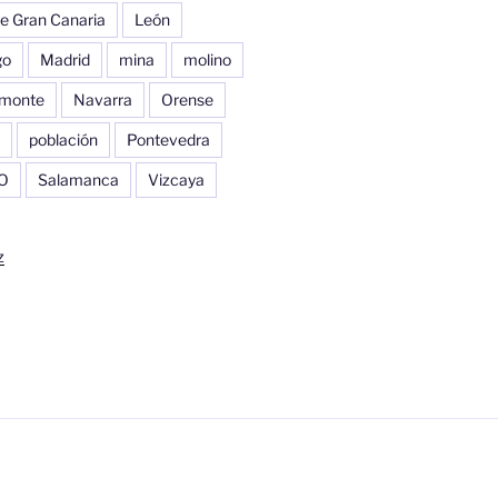
e Gran Canaria
León
go
Madrid
mina
molino
monte
Navarra
Orense
población
Pontevedra
O
Salamanca
Vizcaya
z