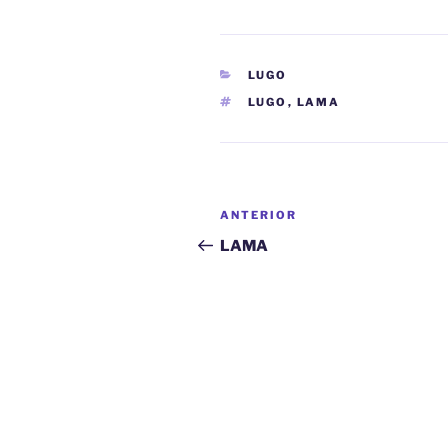
CATEGORÍAS
LUGO
ETIQUETAS
LUGO
,
LAMA
Navegación
Entrada
ANTERIOR
de
anterior:
LAMA
entradas