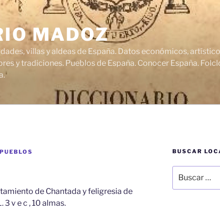
RIO MADOZ
udades, villas y aldeas de España. Datos económicos, artísti
res y tradiciones. Pueblos de España. Conocer España. Folclo
a.
BUSCAR LOC
 PUEBLOS
Buscar
por:
ntamiento de Chantada y feligresia de
 3 v e c , 10 almas.