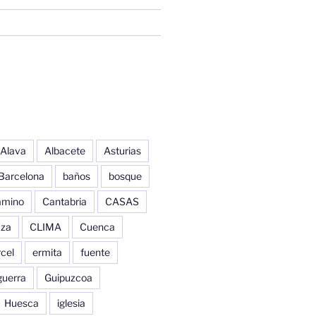
Alava
Albacete
Asturias
Barcelona
baños
bosque
amino
Cantabria
CASAS
aza
CLIMA
Cuenca
cel
ermita
fuente
guerra
Guipuzcoa
Huesca
iglesia