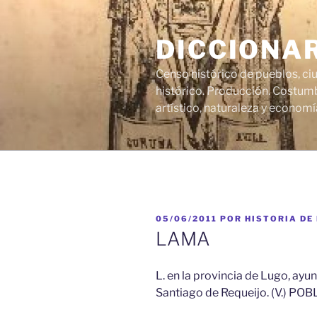
Saltar
al
DICCIONA
contenido
Censo histórico de pueblos, ci
histórico. Producción. Costumb
artístico, naturaleza y economí
PUBLICADO
05/06/2011
POR
HISTORIA DE
EL
LAMA
L. en la provincia de Lugo, ayu
Santiago de Requeijo. (V.) POBL.