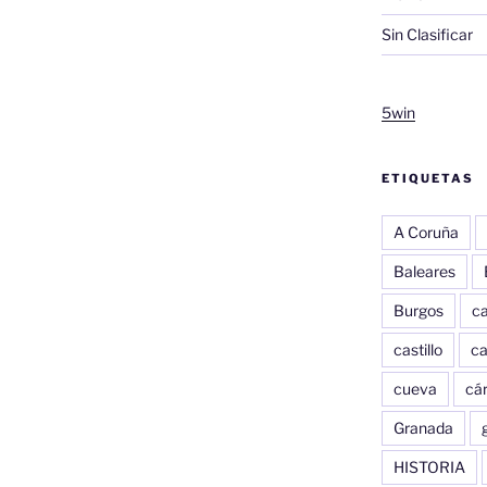
Sin Clasificar
5win
ETIQUETAS
A Coruña
Baleares
Burgos
c
castillo
c
cueva
cár
Granada
HISTORIA