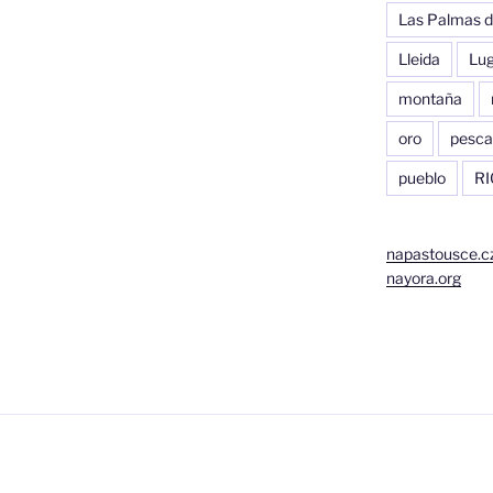
Las Palmas d
Lleida
Lu
montaña
oro
pesca
pueblo
RI
napastousce.c
nayora.org