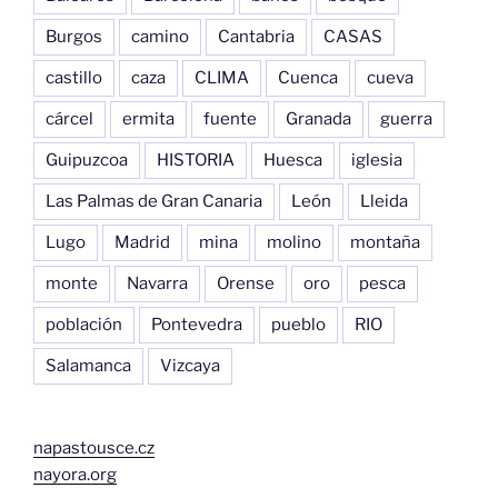
Burgos
camino
Cantabria
CASAS
castillo
caza
CLIMA
Cuenca
cueva
cárcel
ermita
fuente
Granada
guerra
Guipuzcoa
HISTORIA
Huesca
iglesia
Las Palmas de Gran Canaria
León
Lleida
Lugo
Madrid
mina
molino
montaña
monte
Navarra
Orense
oro
pesca
población
Pontevedra
pueblo
RIO
Salamanca
Vizcaya
napastousce.cz
nayora.org