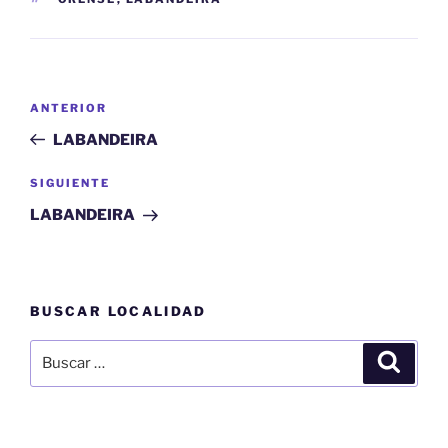
Navegación
Entrada
ANTERIOR
de
anterior:
LABANDEIRA
entradas
Siguiente
SIGUIENTE
entrada
LABANDEIRA
BUSCAR LOCALIDAD
Buscar
Buscar
por: