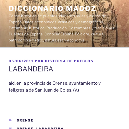
Saltar
DICCIONARIO MADOZ
al
Censo histórico de pueblos, ciudades, villas y aldeas de
contenido
España. Datos económicos, artísticos y demográficos.
Patrimonio histórico. Producción. Costumbres y tradiciones.
Pueblos de España. Conocer España. Folclore, cultura,
patrimonio artístico, naturaleza y economía.
PUBLICADO
05/06/2011
POR
HISTORIA DE PUEBLOS
EL
LABANDEIRA
ald. en la provincia de Orense, ayuntamiento y
feligresia de San Juan de Coles. (V.)
CATEGORÍAS
ORENSE
ETIQUETAS
ORENSE
,
LABANDEIRA