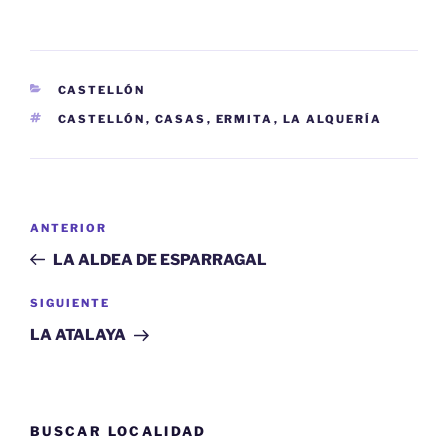
CATEGORÍAS
CASTELLÓN
ETIQUETAS
CASTELLÓN
,
CASAS
,
ERMITA
,
LA ALQUERÍA
Navegación
Entrada
ANTERIOR
de
anterior:
LA ALDEA DE ESPARRAGAL
entradas
Siguiente
SIGUIENTE
entrada
LA ATALAYA
BUSCAR LOCALIDAD