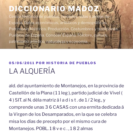
Saltar
DICCIONARIO MADOZ
al
Censo histórico de pueblos, ciudades, villas y aldeas de
contenido
España. Datos económicos, artísticos y demográficos.
Patrimonio histórico. Producción. Costumbres y tradiciones.
Pueblos de España. Conocer España. Folclore, cultura,
patrimonio artístico, naturaleza y economía.
PUBLICADO
05/06/2011
POR
HISTORIA DE PUEBLOS
EL
LA ALQUERÍA
ald. del ayuntamiento de Montanejos, en la provincia de
Castellón de la Plana ( 1 1 leg ), partido judicial de Vivel (
4 ) SIT. al N. déla matriz á l a d i s t . de 1 / 2 leg., y
comprende unas 3 6 CASAS con una ermita dedicada á
la Virgen de los Desamparados, en la que se celebra
misa los días de precepto por el mismo cura de
Montanejos. POBL. 1 8 v e c . , 1 8 2 almas