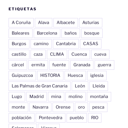
ETIQUETAS
A Coruña
Alava
Albacete
Asturias
Baleares
Barcelona
baños
bosque
Burgos
camino
Cantabria
CASAS
castillo
caza
CLIMA
Cuenca
cueva
cárcel
ermita
fuente
Granada
guerra
Guipuzcoa
HISTORIA
Huesca
iglesia
Las Palmas de Gran Canaria
León
Lleida
Lugo
Madrid
mina
molino
montaña
monte
Navarra
Orense
oro
pesca
población
Pontevedra
pueblo
RIO