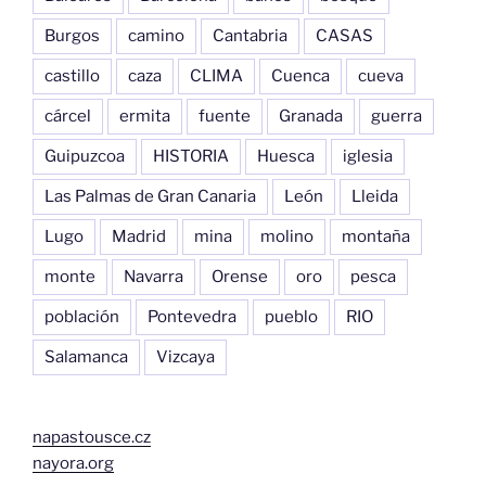
Burgos
camino
Cantabria
CASAS
castillo
caza
CLIMA
Cuenca
cueva
cárcel
ermita
fuente
Granada
guerra
Guipuzcoa
HISTORIA
Huesca
iglesia
Las Palmas de Gran Canaria
León
Lleida
Lugo
Madrid
mina
molino
montaña
monte
Navarra
Orense
oro
pesca
población
Pontevedra
pueblo
RIO
Salamanca
Vizcaya
napastousce.cz
nayora.org