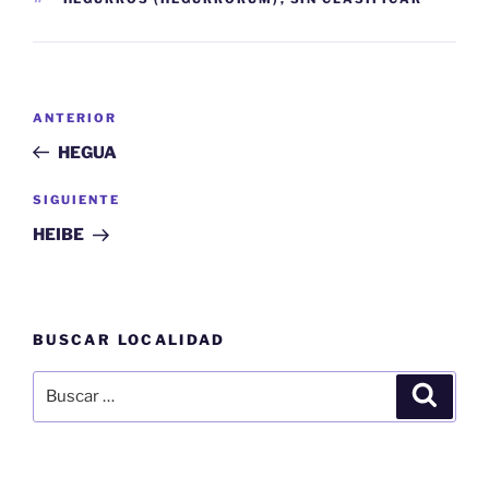
Navegación
Entrada
ANTERIOR
de
anterior:
HEGUA
entradas
Siguiente
SIGUIENTE
entrada
HEIBE
BUSCAR LOCALIDAD
Buscar
Buscar
por: