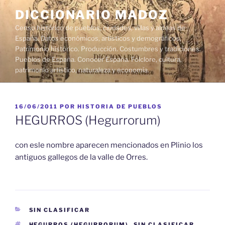
Saltar
DICCIONARIO MADOZ
al
Censo histórico de pueblos, ciudades, villas y aldeas de
contenido
España. Datos económicos, artísticos y demográficos.
Patrimonio histórico. Producción. Costumbres y tradiciones.
Pueblos de España. Conocer España. Folclore, cultura,
patrimonio artístico, naturaleza y economía.
PUBLICADO
16/06/2011
POR
HISTORIA DE PUEBLOS
EL
HEGURROS (Hegurrorum)
con esle nombre aparecen mencionados en Plinio los
antiguos gallegos de la valle de Orres.
CATEGORÍAS
SIN CLASIFICAR
ETIQUETAS
HEGURROS (HEGURRORUM)
,
SIN CLASIFICAR