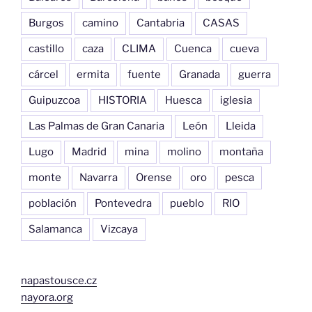
Burgos
camino
Cantabria
CASAS
castillo
caza
CLIMA
Cuenca
cueva
cárcel
ermita
fuente
Granada
guerra
Guipuzcoa
HISTORIA
Huesca
iglesia
Las Palmas de Gran Canaria
León
Lleida
Lugo
Madrid
mina
molino
montaña
monte
Navarra
Orense
oro
pesca
población
Pontevedra
pueblo
RIO
Salamanca
Vizcaya
napastousce.cz
nayora.org