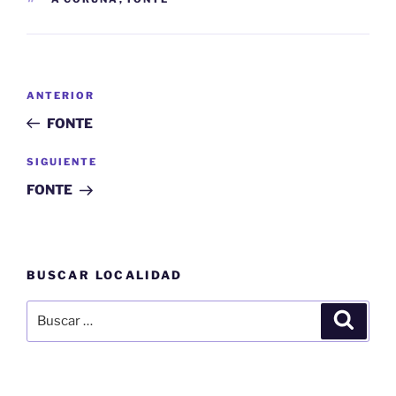
Navegación
Entrada
ANTERIOR
de
anterior:
FONTE
entradas
Siguiente
SIGUIENTE
entrada
FONTE
BUSCAR LOCALIDAD
Buscar
Buscar
por: