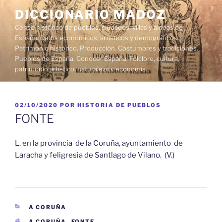
Saltar
DICCIONARIO MADOZ
al
Censo histórico de pueblos, ciudades, villas y aldeas de
contenido
España. Datos económicos, artísticos y demográficos.
Patrimonio histórico. Producción. Costumbres y tradiciones.
Pueblos de España. Conocer España. Folclore, cultura,
patrimonio artístico, naturaleza y economía.
PUBLICADO
02/10/2020
POR
HISTORIA DE PUEBLOS
EL
FONTE
L. en la provincia de la Coruña, ayuntamiento de
Laracha y feligresia de Santlago de Vilano. (V.)
CATEGORÍAS
A CORUÑA
ETIQUETAS
A CORUÑA
,
FONTE