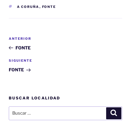
ETIQUETAS
A CORUÑA
,
FONTE
Navegación
Entrada
ANTERIOR
de
anterior:
FONTE
entradas
Siguiente
SIGUIENTE
entrada
FONTE
BUSCAR LOCALIDAD
Buscar
Buscar
por: