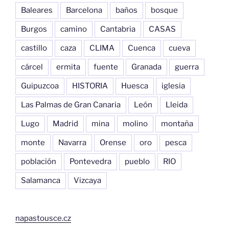
Baleares
Barcelona
baños
bosque
Burgos
camino
Cantabria
CASAS
castillo
caza
CLIMA
Cuenca
cueva
cárcel
ermita
fuente
Granada
guerra
Guipuzcoa
HISTORIA
Huesca
iglesia
Las Palmas de Gran Canaria
León
Lleida
Lugo
Madrid
mina
molino
montaña
monte
Navarra
Orense
oro
pesca
población
Pontevedra
pueblo
RIO
Salamanca
Vizcaya
napastousce.cz