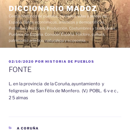
Saltar
DICCIONARIO MADOZ
al
Censo histórico de pueblos, ciudades, villas y aldeas de
contenido
España. Datos económicos, artísticos y demográficos.
Patrimonio histórico. Producción. Costumbres y tradiciones.
Pueblos de España. Conocer España. Folclore, cultura,
patrimonio artístico, naturaleza y economía.
PUBLICADO
02/10/2020
POR
HISTORIA DE PUEBLOS
EL
FONTE
L. en la provincia de la Coruña, ayuntamiento y
feligresia de San Félix de Monfero. (V.) POBL. 6 v e c ,
2 5 almas
CATEGORÍAS
A CORUÑA