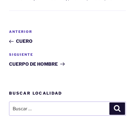
Navegación
Entrada
ANTERIOR
de
anterior:
CUERO
entradas
Siguiente
SIGUIENTE
entrada
CUERPO DE HOMBRE
BUSCAR LOCALIDAD
Buscar
Buscar
por: