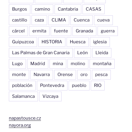
Burgos
camino
Cantabria
CASAS
castillo
caza
CLIMA
Cuenca
cueva
cárcel
ermita
fuente
Granada
guerra
Guipuzcoa
HISTORIA
Huesca
iglesia
Las Palmas de Gran Canaria
León
Lleida
Lugo
Madrid
mina
molino
montaña
monte
Navarra
Orense
oro
pesca
población
Pontevedra
pueblo
RIO
Salamanca
Vizcaya
napastousce.cz
nayora.org