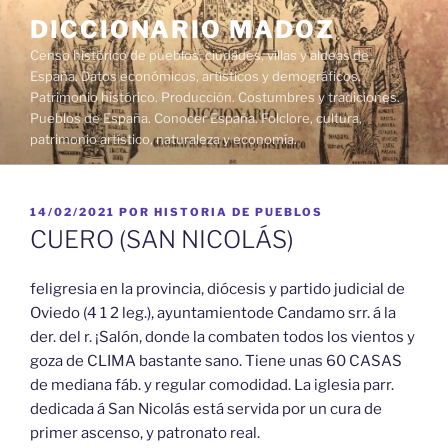
Saltar
DICCIONARIO MADOZ
al
Censo histórico de pueblos, ciudades, villas y aldeas de
contenido
España. Datos económicos, artísticos y demográficos.
Patrimonio histórico. Producción. Costumbres y tradiciones.
Pueblos de España. Conocer España. Folclore, cultura,
patrimonio artístico, naturaleza y economía.
PUBLICADO
14/02/2021
POR
HISTORIA DE PUEBLOS
EL
CUERO (SAN NICOLÁS)
feligresia en la provincia, diócesis y partido judicial de
Oviedo (4 1 2 leg.), ayuntamientode Candamo srr. á la
der. del r. ¡Salón, donde la combaten todos los vientos y
goza de CLIMA bastante sano. Tiene unas 60 CASAS
de mediana fáb. y regular comodidad. La iglesia parr.
dedicada á San Nicolás está servida por un cura de
primer ascenso, y patronato real.