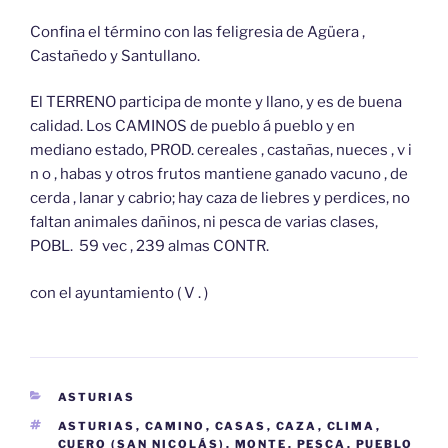
Confina el término con las feligresia de Agüera ,
Castañedo y Santullano.
El TERRENO participa de monte y llano, y es de buena
calidad. Los CAMINOS de pueblo á pueblo y en
mediano estado, PROD. cereales , castañas, nueces , v i
n o , habas y otros frutos mantiene ganado vacuno , de
cerda , lanar y cabrio; hay caza de liebres y perdices, no
faltan animales dañinos, ni pesca de varias clases,
POBL. 59 vec , 239 almas CONTR.
con el ayuntamiento ( V . )
CATEGORÍAS
ASTURIAS
ETIQUETAS
ASTURIAS
,
CAMINO
,
CASAS
,
CAZA
,
CLIMA
,
CUERO (SAN NICOLÁS)
,
MONTE
,
PESCA
,
PUEBLO