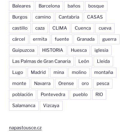
Baleares
Barcelona
baños
bosque
Burgos
camino
Cantabria
CASAS
castillo
caza
CLIMA
Cuenca
cueva
cárcel
ermita
fuente
Granada
guerra
Guipuzcoa
HISTORIA
Huesca
iglesia
Las Palmas de Gran Canaria
León
Lleida
Lugo
Madrid
mina
molino
montaña
monte
Navarra
Orense
oro
pesca
población
Pontevedra
pueblo
RIO
Salamanca
Vizcaya
napastousce.cz