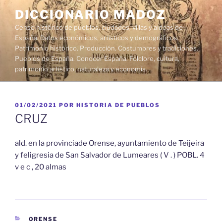
Saltar
DICCIONARIO MADOZ
al
Censo histórico de pueblos, ciudades, villas y aldeas de
contenido
España. Datos económicos, artísticos y demográficos.
Patrimonio histórico. Producción. Costumbres y tradiciones.
Pueblos de España. Conocer España. Folclore, cultura,
patrimonio artístico, naturaleza y economía.
PUBLICADO
01/02/2021
POR
HISTORIA DE PUEBLOS
EL
CRUZ
ald. en la provinciade Orense, ayuntamiento de Teijeira
y feligresia de San Salvador de Lumeares ( V . ) POBL. 4
v e c , 20 almas
CATEGORÍAS
ORENSE