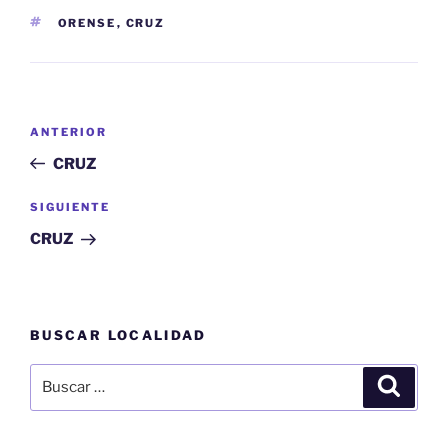
ETIQUETAS
ORENSE
,
CRUZ
Navegación
Entrada
ANTERIOR
de
anterior:
CRUZ
entradas
Siguiente
SIGUIENTE
entrada
CRUZ
BUSCAR LOCALIDAD
Buscar
Buscar
por: