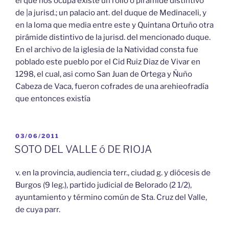
el que nos ocupa existe un rollo ó pirámide distintivo
de |a jurisd.; un palacio ant. del duque de Medinaceli, y
en la loma que media entre este y Quintana Ortuño otra
pirámide distintivo de la jurisd. del mencionado duque.
En el archivo de la iglesia de la Natividad consta fue
poblado este pueblo por el Cid Ruiz Diaz de Vivar en
1298, el cual, asi como San Juan de Ortega y Ñuño
Cabeza de Vaca, fueron cofrades de una arehieofradía
que entonces existía
PUBLICADO
03/06/2011
EL
SOTO DEL VALLE ó DE RIOJA
v. en la provincia, audiencia terr., ciudad g. y diócesis de
Burgos (9 leg.), partido judicial de Belorado (2 1/2),
ayuntamiento y término común de Sta. Cruz del Valle,
de cuya parr.