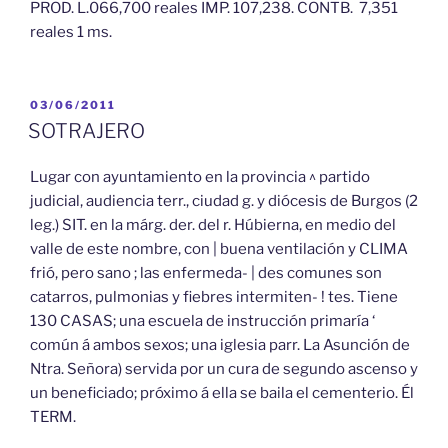
PROD. L.066,700 reales IMP. 107,238. CONTB. 7,351
reales 1 ms.
PUBLICADO
03/06/2011
EL
SOTRAJERO
Lugar con ayuntamiento en la provincia ^ partido
judicial, audiencia terr., ciudad g. y diócesis de Burgos (2
leg.) SIT. en la márg. der. del r. Húbierna, en medio del
valle de este nombre, con | buena ventilación y CLIMA
frió, pero sano ; las enfermeda- | des comunes son
catarros, pulmonias y fiebres intermiten- ! tes. Tiene
130 CASAS; una escuela de instrucción primaría ‘
común á ambos sexos; una iglesia parr. La Asunción de
Ntra. Señora) servida por un cura de segundo ascenso y
un beneficiado; próximo á ella se baila el cementerio. Él
TERM.