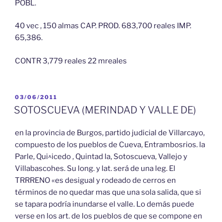
POBL.
40 vec , 150 almas CAP. PROD. 683,700 reales IMP.
65,386.
CONTR 3,779 reales 22 mreales
PUBLICADO
03/06/2011
EL
SOTOSCUEVA (MERINDAD Y VALLE DE)
en la provincia de Burgos, partido judicial de Villarcayo,
compuesto de los pueblos de Cueva, Entrambosrios. la
Parle, Qui^icedo , Quintad la, Sotoscueva, Vallejo y
Villabascohes. Su long. y lat. será de una leg. El
TRRRENO «es desigual y rodeado de cerros en
términos de no quedar mas que una sola salida, que si
se tapara podría inundarse el valle. Lo demás puede
verse en los art. de los pueblos de que se compone en