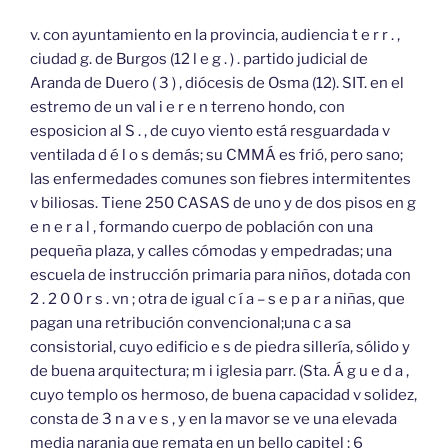
v. con ayuntamiento en la provincia, audiencia t e r r . ,
ciudad g. de Burgos (12 l e g . ) . partido judicial de
Aranda de Duero ( 3 ) , diócesis de Osma (12). SIT. en el
estremo de un val i e r e n terreno hondo, con
esposicion al S . , de cuyo viento está resguardada v
ventilada d é l o s demás; su CMMÁ es frió, pero sano;
las enfermedades comunes son fiebres intermitentes
v biliosas. Tiene 250 CASAS de uno y de dos pisos en g
e n e r a l , formando cuerpo de población con una
pequeña plaza, y calles cómodas y empedradas; una
escuela de instrucción primaria para niños, dotada con
2 . 2 0 0 r s . vn ; otra de igual c í a – s e p a r a niñas, que
pagan una retribución convencional;una c a sa
consistorial, cuyo edificio e s de piedra sillería, sólido y
de buena arquitectura; m i iglesia parr. (Sta. Á g u e d a ,
cuyo templo os hermoso, de buena capacidad v solidez,
consta de 3 n a v e s , y en la mavor se ve una elevada
media naranja que remata en un bello capitel ; 6