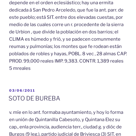
depende en el orden eclesiástico; hay una ermita
dedicada á San Pedro Arceledo, que fue la ant. parr. de
este pueblo; está SIT. entre dos elevadas cuestas, por
medio de las cuales corre un r. procedente de la sierra
de Urbion , que divide la población en dos barrios; el
CLIMA es húmedo y frió, y se padecen comunmente
reumas y pulmonías; los montes que fe rodean están
poblados de robles y hayas, POBL. 8 vec , 28 almas CAP.
PROD. 99,000 reales IMP. 9,383. CONTR. 1,389 reales
5 mreales
PUBLICADO
03/06/2011
EL
SOTO DE BUREBA
v. míe en lo ant. formaba ayuntamiento, y hoy lo forma
en unión de Quintanilla Cabesoto, y Quintana Elez su
cap., enla provincia, audiencia terr., ciudad g. y dióc de
Burgos (9 leg.), partido judicial de Briviesca (3) SIT. en