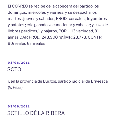
El CORREO se recibe de la cabecera del partido los
domingos, miércoles y viernes, y se despacha los
martes , jueves y sábados, PROD. cereales , legumbres
y patatas ; cria ganado vacuno, lanar y caballar; y caza de
liebres perdices,1 y pájaros, PORL. 13 veciudad, 31
almas CAP. PROD. 243,900 rs\ ÍMP.; 23,773. CONTR.
90í reales 6 mreales
PUBLICADO
03/06/2011
EL
SOTO
r. en la provincia de Burgos, partido judicial de Briviesca
(V. Frias).
PUBLICADO
03/06/2011
EL
SOTILLO DÉ LA RIBERA