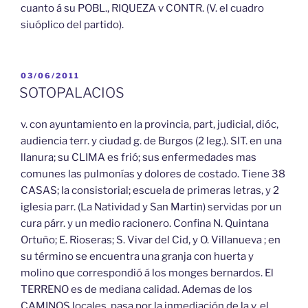
cuanto á su POBL., RIQUEZA v CONTR. (V. el cuadro
siuóplico del partido).
PUBLICADO
03/06/2011
EL
SOTOPALACIOS
v. con ayuntamiento en la provincia, part, judicial, dióc,
audiencia terr. y ciudad g. de Burgos (2 leg.). SIT. en una
llanura; su CLIMA es frió; sus enfermedades mas
comunes las pulmonías y dolores de costado. Tiene 38
CASAS; la consistorial; escuela de primeras letras, y 2
iglesia parr. (La Natividad y San Martin) servidas por un
cura párr. y un medio racionero. Confina N. Quintana
Ortuño; E. Rioseras; S. Vivar del Cid, y O. Villanueva ; en
su término se encuentra una granja con huerta y
molino que correspondió á los monges bernardos. El
TERRENO es de mediana calidad. Ademas de los
CAMINOS locales, pasa por la inmediación de la v. el