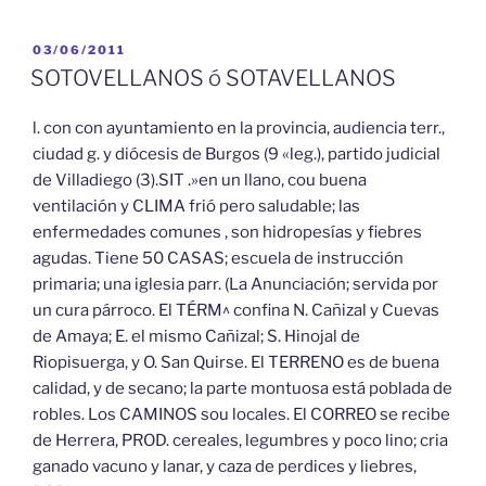
PUBLICADO
03/06/2011
EL
SOTOVELLANOS ó SOTAVELLANOS
l. con con ayuntamiento en la provincia, audiencia terr.,
ciudad g. y diócesis de Burgos (9 «leg.), partido judicial
de Villadiego (3).SIT .»en un llano, cou buena
ventilación y CLIMA frió pero saludable; las
enfermedades comunes , son hidropesías y fiebres
agudas. Tiene 50 CASAS; escuela de instrucción
primaria; una iglesia parr. (La Anunciación; servida por
un cura párroco. El TÉRM^ confina N. Cañizal y Cuevas
de Amaya; E. el mismo Cañizal; S. Hinojal de
Riopisuerga, y O. San Quirse. El TERRENO es de buena
calidad, y de secano; la parte montuosa está poblada de
robles. Los CAMINOS sou locales. El CORREO se recibe
de Herrera, PROD. cereales, legumbres y poco lino; cria
ganado vacuno y lanar, y caza de perdices y liebres,