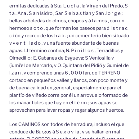
ermitas dedicadas á Sta. L u c í a , la Virgen del Prado, S
t a . Ana . S a n Isidro , San S e b a s tian y San J o r g e ;
bellas arboledas de olmos, chopos y á l a mos , con un
hermoso s o t o , que forman los paseos para d i s t r a c
c i ón y recreo de los h a b . ; un cementerio bien situado
v v e n t i l a d o , v una fuente abundante de buenas
aguas. Ll término confina; N. P i n i l l o s , Terradillos y
Olmedillo ; E. Gabanes de Esgueva; S Venlosilla v
(íumi’el de Mercarlo, v O. Quintana del Pidió y Gumiel de
I z a n , v comprende unas 6 , 0 0 0 fan. de TERRENO
cortado en pequeños valles y llanos, con poco monte y
de buena calidad en general , especialmente para el
plantío de viñedo corre por él un arrovuelo formado de
los manantiales que hay en el t é rm ; sus aguas se
aprovechan para lavar ropas y regar algunos huertos.
Los CAMINOS son todos de herradura, incluso el que
conduce de Burgos á S e g o v i a . y se hallan en mal