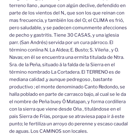
terreno llano , aunque con algún declive, defendido en
parte de los vientos del N., que son los que reinan con
mas frecuencia, y también los del O.; el CLIMA es frió,
pero saludable, y se padecen comunmente afecciones
de pecho y gastritis. Tiene 30 CASAS, y una iglesia
parr. (San Andrés) servida por un cura párroco. El
término coníina N. La Aldea; E. Busto; S. Vileña , y O.
Navas; en él se encuentra una ermita titulada de Ntra.
Sra. de la Peña, situado á la falda de la Sierra en el
término nombrado La Cortadera. El TERRENO es de
mediana calidad ,y aunque pedregoso , bastante
productivo ; el monte denominado Canto Redondo, se
halla poblado en parte de carrasco bajo, al cual se le da
el nombre de Peña buey Ó Matapan, y forma cordillera
con la sierra que viene desde Oña , titulándose en el
pais Sierra de Frías, porque se atraviesa papa ir á este
punto; le fertiliza un arroyo do perenne y escaso caudal
de aguas. Los CAMINOS son locales.