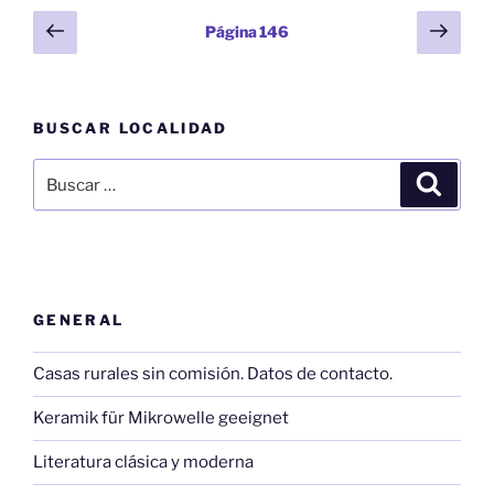
Paginación
Página
Sigu
Página
146
anterior
pági
de
entradas
BUSCAR LOCALIDAD
Buscar
Buscar
por:
GENERAL
Casas rurales sin comisión. Datos de contacto.
Keramik für Mikrowelle geeignet
Literatura clásica y moderna