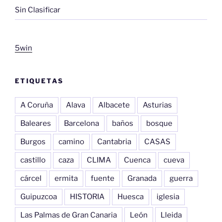
Sin Clasificar
5win
ETIQUETAS
A Coruña
Alava
Albacete
Asturias
Baleares
Barcelona
baños
bosque
Burgos
camino
Cantabria
CASAS
castillo
caza
CLIMA
Cuenca
cueva
cárcel
ermita
fuente
Granada
guerra
Guipuzcoa
HISTORIA
Huesca
iglesia
Las Palmas de Gran Canaria
León
Lleida