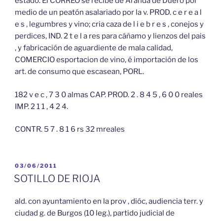
estado. El CORREO se recibe de Aranda de Duero por
medio de un peatón asalariado por la v. PROD. c e r e a l
e s , legumbres y vino; cria caza de l i e b r e s , conejos y
perdices, IND. 2 t e l a res para cáñamo y lienzos del pais
, y fabricación de aguardiente de mala calidad,
COMERCIO esportacion de vino, é importación de los
art. de consumo que escasean, PORL.
182 v e c , 7 3 0 almas CAP. PROD. 2 . 8 4 5 , 6 0 0 reales
IMP. 2 1 1 , 4 2 4.
CONTR. 5 7 . 8 1 6 rs 32 mreales
PUBLICADO
03/06/2011
EL
SOTILLO DE RIOJA
ald. con ayuntamiento en la prov , dióc, audiencia terr. y
ciudad g. de Burgos (10 leg.), partido judicial de