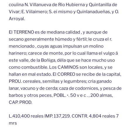
couíina N. Villanueva de Rio Hubierna y Quintanilla de
Vivar; E. Viilaimero; S. ei mismo y Quinlanadueñas, y O.
Arroyal.
El TERRENO es de mediana calidad , y aunque de
secano generalmente húmedo y fértil; le cruza el r.
mencionado , cuyas aguas impulsan un molino
harinero; carece de monte, por lo cual llama el vulgo á
este valle, de la Boñiga, déla que se hace mucho uso
como combustible. Los CAMINOS son locales, y se
hallan en mal estado. El CORREO se recibe de la capital,
PROU. cereales, semillas y legumbres; cria ganado
lanar, vacuno y de cerda; caza de codornices, y pesca de
barbos y otros peces, POBL. •. 50 v e c . , 200 almas,
CAP. PROD.
L.410,400 reales IMP. 137,219. CONTR. 4,804 reales 7
mrs