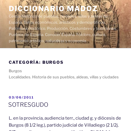
Saltar
DICCIONARIO MADOZ
al
Censo histórico de pueblos, ciudades, villas y aldeas de
contenido
España. Datos económicos, artísticos y demográficos.
Patrimonio histórico. Producción. Costumbres y tradiciones.
Pueblos de España. Conocer España. Folclore, cultura,
patrimonio artístico, naturaleza y economía.
CATEGORÍA:
BURGOS
Burgos
Localidades. Historia de sus pueblos, aldeas, villas y ciudades
PUBLICADO
03/06/2011
EL
SOTRESGUDO
L. en la provincia, audiencia terr., ciudad g. y diócesis de
Burgos (8 1/2 leg.), partido judicial de Villadiego (2 1/2j.