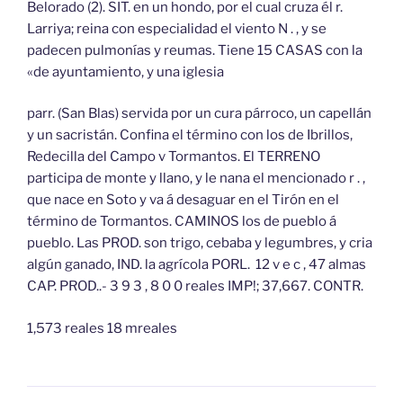
Belorado (2). SIT. en un hondo, por el cual cruza él r.
Larriya; reina con especialidad el viento N . , y se
padecen pulmonías y reumas. Tiene 15 CASAS con la
«de ayuntamiento, y una iglesia
parr. (San Blas) servida por un cura párroco, un capellán
y un sacristán. Confina el término con los de Ibrillos,
Redecilla del Campo v Tormantos. El TERRENO
participa de monte y llano, y le nana el mencionado r . ,
que nace en Soto y va á desaguar en el Tirón en el
término de Tormantos. CAMINOS los de pueblo á
pueblo. Las PROD. son trigo, cebaba y legumbres, y cria
algún ganado, IND. la agrícola PORL. 12 v e c , 47 almas
CAP. PROD..- 3 9 3 , 8 0 0 reales IMP!; 37,667. CONTR.
1,573 reales 18 mreales