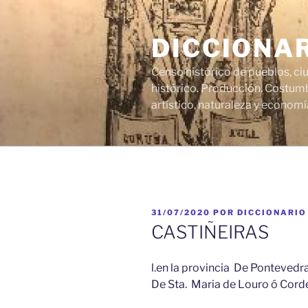
Saltar
al
DICCIONA
contenido
Censo histórico de pueblos, ci
histórico. Producción. Costumb
artístico, naturaleza y economí
PUBLICADO
31/07/2020
POR
DICCIONARIO
EL
CASTIÑEIRAS
l.en la provincia De Pontevedr
De Sta. Maria de Louro ó Cordei