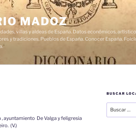
RIO MADOZ
udades, villas y aldeas de España. Datos económicos, artísti
res y tradiciones. Pueblos de España. Conocer España. Folclo
a.
BUSCAR LOC
Buscar
por:
a , ayuntamiento De Valga y feligresia
ro. (V.)