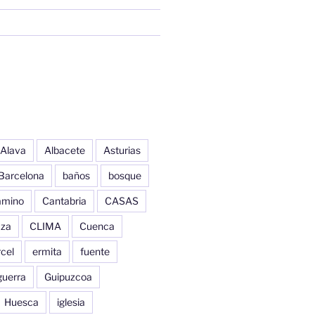
Alava
Albacete
Asturias
Barcelona
baños
bosque
amino
Cantabria
CASAS
aza
CLIMA
Cuenca
cel
ermita
fuente
guerra
Guipuzcoa
Huesca
iglesia