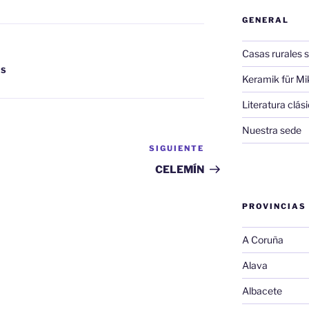
GENERAL
Casas rurales s
AS
Keramik für Mi
Literatura clá
Nuestra sede
SIGUIENTE
Siguiente
entrada
CELEMÍN
PROVINCIAS
A Coruña
Alava
Albacete