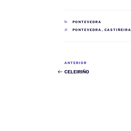
CATEGORÍAS
PONTEVEDRA
ETIQUETAS
PONTEVEDRA
,
CASTIÑEIR
Navegación
Entrada
ANTERIOR
de
anterior:
CELEIRIÑO
entradas