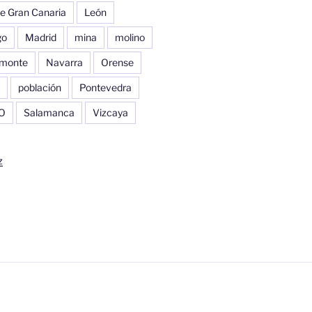
e Gran Canaria
León
go
Madrid
mina
molino
monte
Navarra
Orense
población
Pontevedra
O
Salamanca
Vizcaya
z