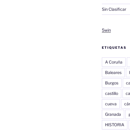
Sin Clasificar
5win
ETIQUETAS
A Coruña
Baleares
Burgos
c
castillo
c
cueva
cár
Granada
HISTORIA