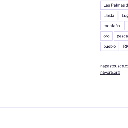
Las Palmas d
Lleida
Lu
montaña
oro
pesca
pueblo
RI
napastousce.c
nayora.org