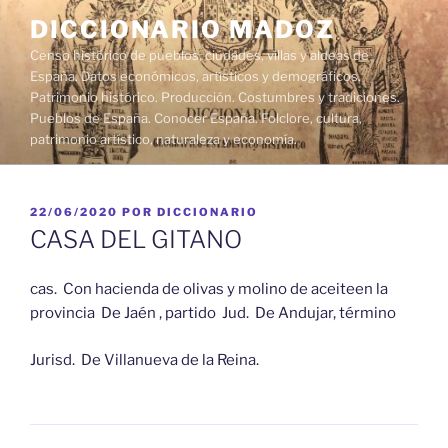
Saltar
DICCIONARIO MADOZ
al
Censo histórico de pueblos, ciudades, villas y aldeas de
contenido
España. Datos económicos, artísticos y demográficos.
Patrimonio histórico. Producción. Costumbres y tradiciones.
Pueblos de España. Conocer España. Folclore, cultura,
patrimonio artístico, naturaleza y economía.
PUBLICADO
22/06/2020
POR
DICCIONARIO
EL
CASA DEL GITANO
cas. Con hacienda de olivas y molino de aceiteen la
provincia De Jaén , partido Jud. De Andujar, término
Jurisd. De Villanueva de la Reina.