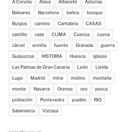
A Coruña
Alava
Albacete
Asturias
Baleares
Barcelona
baños
bosque
Burgos
camino
Cantabria
CASAS
castillo
caza
CLIMA
Cuenca
cueva
cárcel
ermita
fuente
Granada
guerra
Guipuzcoa
HISTORIA
Huesca
iglesia
Las Palmas de Gran Canaria
León
Lleida
Lugo
Madrid
mina
molino
montaña
monte
Navarra
Orense
oro
pesca
población
Pontevedra
pueblo
RIO
Salamanca
Vizcaya