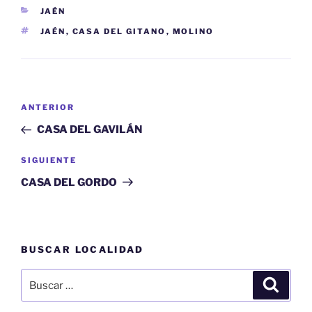
CATEGORÍAS
JAÉN
ETIQUETAS
JAÉN
,
CASA DEL GITANO
,
MOLINO
Navegación
Entrada
ANTERIOR
de
anterior:
CASA DEL GAVILÁN
entradas
Siguiente
SIGUIENTE
entrada
CASA DEL GORDO
BUSCAR LOCALIDAD
Buscar
Buscar
por: