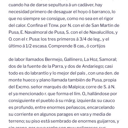
cuando ha de darse sepultura á un cadáver, hay
necesidad primero de desaguar el hoyo ó barranco, lo
que no siempre se consigue, como no sea en el rigor
del calor. Confina el
Térm.
por N. con el de San Martin de
Pusa, E. Navalmoral de Pusa, S. con el de Navalucillos, y
O. con el r. Pusa: los tres primeros á 3/4 de leg., y el
último á 1/2 escasa. Comprende 8 cas., ó cortijos
de labor llamados Bermejo, Gallinero, La Hoz, Samoral;
dos de la fuente de la Parra, y dos de Andariego; casi
todo es do labrantío y lo mejor del país , con una den. de
monte hueco y plano llamada también de Pusa, propia
del Excmo. señor marqués do Malpica; corre de S. á N.
el ya mencionado r. que forma el lím. O., hallándose por
consiguiente el pueblo á su rnárg. izquierda: su cauco
es profundo, entre enormes peñascos, encarcelando
su corriente en algunos parages en vara y media de
terreno; su piso está sembrado de enormes guijarros, y
sin arena, por cuya razón son muy peligrosos sus