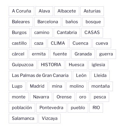
A Coruña
Alava
Albacete
Asturias
Baleares
Barcelona
baños
bosque
Burgos
camino
Cantabria
CASAS
castillo
caza
CLIMA
Cuenca
cueva
cárcel
ermita
fuente
Granada
guerra
Guipuzcoa
HISTORIA
Huesca
iglesia
Las Palmas de Gran Canaria
León
Lleida
Lugo
Madrid
mina
molino
montaña
monte
Navarra
Orense
oro
pesca
población
Pontevedra
pueblo
RIO
Salamanca
Vizcaya