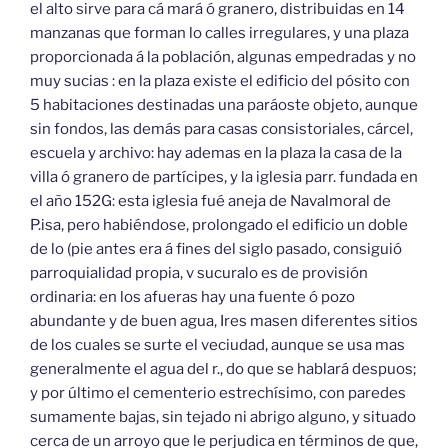
el alto sirve para cá mará ó granero, distribuidas en 14
manzanas que forman lo calles irregulares, y una plaza
proporcionada á la población, algunas empedradas y no
muy sucias : en la plaza existe el edificio del pósito con
5 habitaciones destinadas una paráoste objeto, aunque
sin fondos, las demás para casas consistoriales, cárcel,
escuela y archivo: hay ademas en la plaza la casa de la
villa ó granero de partícipes, y la iglesia parr. fundada en
el año 152G: esta iglesia fué aneja de Navalmoral de
P.isa, pero habiéndose, prolongado el edificio un doble
de lo (pie antes era á fines del siglo pasado, consiguió
parroquialidad propia, v sucuralo es de provisión
ordinaria: en los afueras hay una fuente ó pozo
abundante y de buen agua, Ires masen diferentes sitios
de los cuales se surte el veciudad, aunque se usa mas
generalmente el agua del r., do que se hablará despuos;
y por último el cementerio estrechísimo, con paredes
sumamente bajas, sin tejado ni abrigo alguno, y situado
cerca de un arroyo que le perjudica en términos de que,