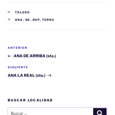
CATEGORÍAS
TOLEDO
ETIQUETAS
ANA
,
DE
,
DSP
,
TERRU
Navegación
Entrada
ANTERIOR
de
anterior:
ANA DE ARRIBA (sta.)
entradas
Siguiente
SIGUIENTE
entrada
ANA LA REAL (sta.)
BUSCAR LOCALIDAD
Buscar
Buscar