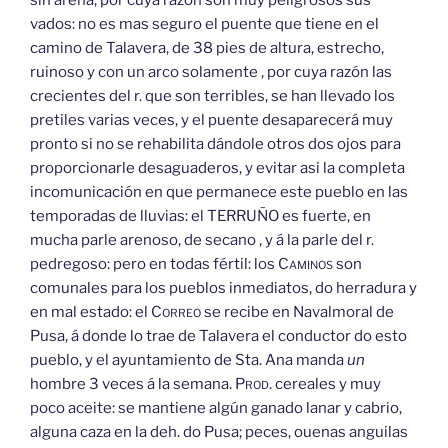
vados: no es mas seguro el puente que tiene en el
camino de Talavera, de 38 pies de altura, estrecho,
ruinoso y con un arco solamente , por cuya razón las
crecientes del r. que son terribles, se han llevado los
pretiles varias veces, y el puente desaparecerá muy
pronto si no se rehabilita dándole otros dos ojos para
proporcionarle desaguaderos, y evitar asi la completa
incomunicación en que permanece este pueblo en las
temporadas de lluvias: el TERRUÑO es fuerte, en
mucha parle arenoso, de secano , y á la parle del r.
pedregoso: pero en todas fértil: los
Caminos
son
comunales para los pueblos inmediatos, do herradura y
en mal estado: el
Correo
se recibe en Navalmoral de
Pusa, á donde lo trae de Talavera el conductor do esto
pueblo, y el ayuntamiento de Sta. Ana manda
un
hombre 3 veces á la semana.
Prod.
cereales y muy
poco aceite: se mantiene algún ganado lanar y cabrio,
alguna caza en la deh. do Pusa; peces, ouenas anguilas