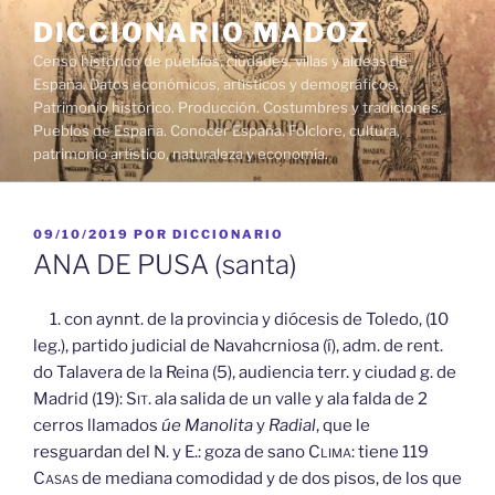
Saltar
DICCIONARIO MADOZ
al
Censo histórico de pueblos, ciudades, villas y aldeas de
contenido
España. Datos económicos, artísticos y demográficos.
Patrimonio histórico. Producción. Costumbres y tradiciones.
Pueblos de España. Conocer España. Folclore, cultura,
patrimonio artístico, naturaleza y economía.
PUBLICADO
09/10/2019
POR
DICCIONARIO
EL
ANA DE PUSA (santa)
1. con aynnt. de la provincia y diócesis de Toledo, (10
leg.), partido judicial de Navahcrniosa (í), adm. de rent.
do Talavera de la Reina (5), audiencia terr. y ciudad g. de
Madrid (19):
Sit.
ala salida de un valle y ala falda de 2
cerros llamados
úe Manolita
y
Radial
, que le
resguardan del N. y E.: goza de sano
Clima:
tiene 119
Casas
de mediana comodidad y de dos pisos, de los que