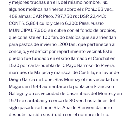
y mejores truchas en el r. del mismo nombre.
Ind.
algunos molinos harineros sobro el r. Poní..: 93 vec,,
408 almas; CAP.
Prod.
797,750 rs : DSP. 22,443:
CONTR. 5,864:cullo y clero 6,200:
Presupuesto
MUNICIPAL 7,900; se cubre con el fondo de propios,
que consiste en 100 fan. do baldíos que se arriendan
para pastos de invierno , 200 fan . que pertenecen al
concejo, y el déficit por repartimiento vecinal. Este
pueblo fué fundado en el sitio llamado el Canchal en
1520 por carta-puebla de D. Payo Barroso do Rivera,
marqués de M:ilpica y mariscal de Castilla, en favor de
Diego García de Lope, Blas Muñozy otros veciudad de
Magan: en 1544 aumentaron la población Francisco
Gallego y otros veciudad de Casarubios del Monte, y en
1571 se contaban ya cerca de 80 vec: hasta fines del
siglo pasado se llamó Sta. Ana de Bienvenida, pero
después ha sido sustituido con el nombre del rio.