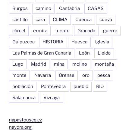
Burgos
camino
Cantabria
CASAS
castillo
caza
CLIMA
Cuenca
cueva
cárcel
ermita
fuente
Granada
guerra
Guipuzcoa
HISTORIA
Huesca
iglesia
Las Palmas de Gran Canaria
León
Lleida
Lugo
Madrid
mina
molino
montaña
monte
Navarra
Orense
oro
pesca
población
Pontevedra
pueblo
RIO
Salamanca
Vizcaya
napastousce.cz
nayora.org