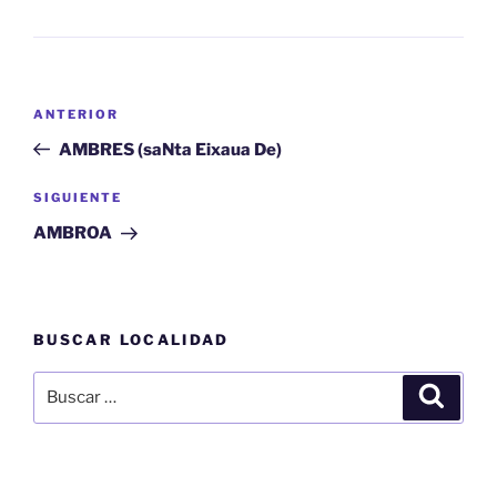
Navegación
Entrada
ANTERIOR
de
anterior:
AMBRES (saNta Eixaua De)
entradas
Siguiente
SIGUIENTE
entrada
AMBROA
BUSCAR LOCALIDAD
Buscar
Buscar
por: