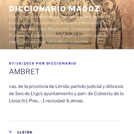
Saltar
DICCIONARIO MADOZ
al
Censo histórico de pueblos, ciudades, villas y aldeas de
contenido
España. Datos económicos, artísticos y demográficos.
Patrimonio histórico. Producción. Costumbres y tradiciones.
Pueblos de España. Conocer España. Folclore, cultura,
patrimonio artístico, naturaleza y economía.
PUBLICADO
07/10/2019
POR
DICCIONARIO
EL
AMBRET
cas. de la provincia de Lérida, partido judicial y diócesis
de Seo de L’rgcl; ayuntamiento y parr. de Coborriu de la
Llosa (V.):
Pobl.
: 1 veciudad: 6 almas.
CATEGORÍAS
LLEIDA