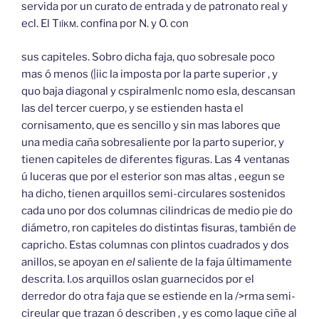
servida por un curato de entrada y de patronato real y
ecl. El
Tiíkm.
confina por N. y O. con
sus capiteles. Sobro dicha faja, quo sobresale poco
mas ó menos (|iic la imposta por la parte superior , y
quo baja diagonal y cspiralmenlc nomo esla, descansan
las del tercer cuerpo, y se estienden hasta el
cornisamento, que es sencillo y sin mas labores que
una media caña sobresaliente por la parto superior, y
tienen capiteles de diferentes figuras. Las 4 ventanas
ú luceras que por el esterior son mas altas , eegun se
ha dicho, tienen arquillos semi-circulares sostenidos
cada uno por dos columnas cilindricas de medio pie do
diámetro, ron capiteles do distintas fisuras, también de
capricho. Estas columnas con plintos cuadrados y dos
anillos, se apoyan en
el
saliente de la faja últimamente
descrita. I.os arquillos oslan guarnecidos por el
derredor do otra faja que se estiende en la />rma semi-
cireular que trazan ó describen , y es como laque ciñe al