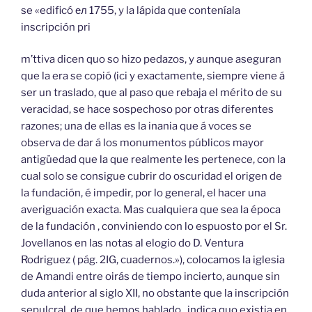
se «edificó ел 1755, y la lápida que conteníala
inscripción pri
m’ttiva dicen quo so hizo pedazos, y aunque aseguran
que la era se copió (ici y exactamente, siempre viene á
ser un traslado, que al paso que rebaja el mérito de su
veracidad, se hace sospechoso por otras diferentes
razones; una de ellas es la inania que á voces se
observa de dar á los monumentos públicos mayor
antigüedad que la que realmente les pertenece, con la
cual solo se consigue cubrir do oscuridad el origen de
la fundación, é impedir, por lo general, el hacer una
averiguación exacta. Mas cualquiera que sea la época
de la fundación , conviniendo con lo espuosto por el Sr.
Jovellanos en las notas al elogio do D. Ventura
Rodriguez ( pág. 2IG, cuadernos.»), colocamos la iglesia
de Amandi entre oirás de tiempo incierto, aunque sin
duda anterior al siglo XII, no obstante que la inscripción
sepulcral, de que hemos hablado , indica quo existia en