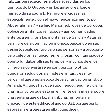
fáb. Las persecuciones árabes acaecidas en los
tiempos do D. Ordoño y en las anteriores, bajo el
reinado de su padre D. Ramiro, ejercidas mas
especialmente y con el mayor encarnizamiento por
Abderrahman И y su hijo Mahomed, royes de Córdoba,
obligaron á infinitos religiosos y aun comunidades
enteras á emigrar á las montañas de Galicia y Asturias,
pais libre déla dominación morisca, buscando en sus
desiertos asilo seguro para sus personas y á propósito
para celebrar las funciones religiosas ; con tan piadoso
objeto fundaban allí sus templos, y muchos de ellos
vinieron á convertirse en parr., asi como otros
quedaron reducidos á simples ermitas; y es muy
verosímil que á esta época deba su fundación ia igl, do
Amandi. Algunos hay que suponiendo genuine y cierta
una inscripción que está en el frente de la iglesia, sobre
una ventana que da laz á la tribuna, remontan la
creación de este edificio al año do 031, porque asi lo
espresa la era puesta en ella ; pues dice-: