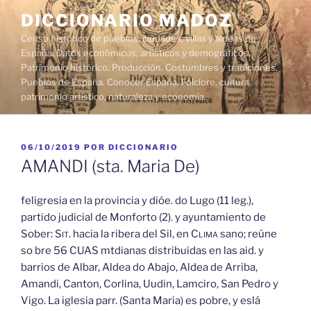
Saltar
DICCIONARIO MADOZ
al
Censo histórico de pueblos, ciudades, villas y aldeas de
contenido
España. Datos económicos, artísticos y demográficos.
Patrimonio histórico. Producción. Costumbres y tradiciones.
Pueblos de España. Conocer España. Folclore, cultura,
patrimonio artístico, naturaleza y economía.
PUBLICADO
06/10/2019
POR
DICCIONARIO
EL
AMANDI (sta. Maria De)
feligresia en la provincia y dióe. do Lugo (11 leg.),
partido judicial de Monforto (2). y ayuntamiento de
Sober:
Sit.
hacia la ribera del Sil, en
Clima
sano; reúne
so bre 56 CUAS mtdianas distribuidas en las aid. y
barrios de Albar, Aldea do Abajo, Aldea de Arriba,
Amandi, Canton, Corlina, Uudin, Lamciro, San Pedro y
Vigo. La iglesia parr. (Santa Maria) es pobre, y eslá