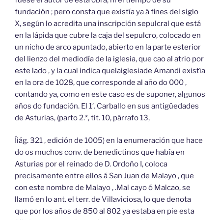
fundación ; pero consta que existía ya á fines del siglo
X, según lo acredita una inscripción sepulcral que está
en la lápida que cubre la caja del sepulcro, colocado en
un nicho de arco apuntado, abierto en la parte esterior
del lienzo del mediodía de la iglesia, que cao al atrio por
este lado , y la cual indica quelaiglesiade Amandi existía
en la ora de 1028, que corresponde al año do 000 ,
contando ya, como en este caso es de suponer, algunos
años do fundación. El 1′. Carballo en sus antigüedades
de Asturias, (parto 2.*, tit. 10, párrafo 13,
Íiág. 321 , edición de 1005) en la enumeración que hace
do os muchos conv. de benedictinos que había en
Asturias por el reinado de D. Ordoño I, coloca
precisamente entre ellos á San Juan de Malayo , que
con este nombre de Malayo , .Mal cayo ó Malcao, se
llamó en lo ant. el terr. de Villaviciosa, lo que denota
que por los años de 850 al 802 ya estaba en pie esta