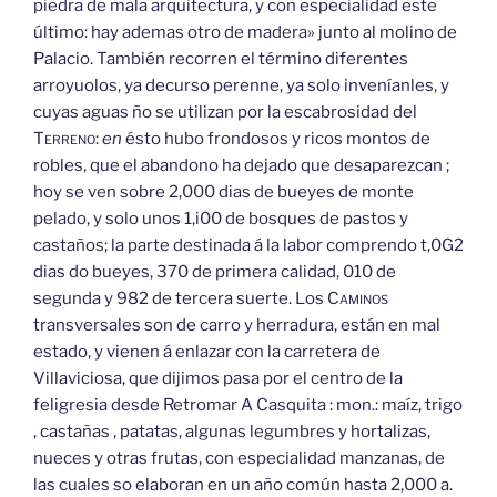
piedra de mala arquitectura, y con especialidad este
último: hay ademas otro de madera» junto al molino de
Palacio. También recorren el término diferentes
arroyuolos, ya decurso perenne, ya solo inveníanles, y
cuyas aguas ño se utilizan por la escabrosidad del
Terreno:
en
ésto hubo frondosos y ricos montos de
robles, que el abandono ha dejado que desaparezcan ;
hoy se ven sobre 2,000 dias de bueyes de monte
pelado, y solo unos 1,i00 de bosques de pastos y
castaños; la parte destinada á la labor comprendo t,0G2
dias do bueyes, 370 de primera calidad, 010 de
segunda y 982 de tercera suerte. Los
Caminos
transversales son de carro y herradura, están en mal
estado, y vienen á enlazar con la carretera de
Villaviciosa, que dijimos pasa por el centro de la
feligresia desde Retromar A Casquita : mon.: maíz, trigo
, castañas , patatas, algunas legumbres y hortalizas,
nueces y otras frutas, con especialidad manzanas, de
las cuales so elaboran en un año común hasta 2,000 a.