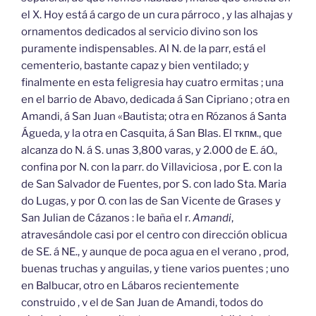
el X. Hoy está á cargo de un cura párroco , y las alhajas y
ornamentos dedicados al servicio divino son los
puramente indispensables. Al N. de la parr, está el
cementerio, bastante capaz y bien ventilado; y
finalmente en esta feligresia hay cuatro ermitas ; una
en el barrio de Abavo, dedicada á San Cipriano ; otra en
Amandi, á San Juan «Bautista; otra en Rózanos á Santa
Águeda, y la otra en Casquita, á San Blas. El ткпм., que
alcanza do N. á S. unas 3,800 varas, y 2.000 de E. áO.,
confina por N. con la parr. do Villaviciosa , por E. con la
de San Salvador de Fuentes, por S. con lado Sta. Maria
do Lugas, y por O. con las de San Vicente de Grases y
San Julian de Cázanos : le baña el r.
Amandi
,
atravesándole casi por el centro con dirección oblicua
de SE. á NE., y aunque de poca agua en el verano , prod,
buenas truchas y anguilas, y tiene varios puentes ; uno
en Balbucar, otro en Lábaros recientemente
construido , v el de San Juan de Amandi, todos do