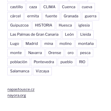
castillo
caza
CLIMA
Cuenca
cueva
cárcel
ermita
fuente
Granada
guerra
Guipuzcoa
HISTORIA
Huesca
iglesia
Las Palmas de Gran Canaria
León
Lleida
Lugo
Madrid
mina
molino
montaña
monte
Navarra
Orense
oro
pesca
población
Pontevedra
pueblo
RIO
Salamanca
Vizcaya
napastousce.cz
nayora.org