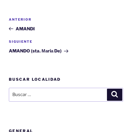
Navegación
Entrada
ANTERIOR
de
anterior:
AMANDI
entradas
Siguiente
SIGUIENTE
entrada
AMANDO (sta. Маriа De)
BUSCAR LOCALIDAD
Buscar
Buscar
por:
GENERAL