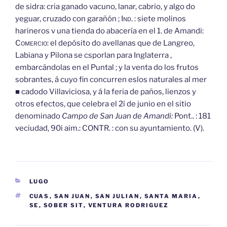
de sidra: cria ganado vacuno, lanar, cabrio, y algo do
yeguar, cruzado con garañón ;
Ind.
: siete molinos
harineros v una tienda do abacería en el 1. de Amandi:
Comercio:
el depósito do avellanas que de Langreo,
Labiana y Pilona se csporlan para Inglaterra ,
embarcándolas en el Puntal ; y la venta do los frutos
sobrantes, á cuyo fin concurren eslos naturales al mer
■ cadodo Villaviciosa, y á la feria de paños, lienzos y
otros efectos, que celebra el 2í de junio en el sitio
denominado
Campo de San Juan de Amandi:
Pont.. : 181
veciudad, 90i aim.: CONTR. : con su ayuntamiento. (V).
CATEGORÍAS
LUGO
ETIQUETAS
CUAS
,
SAN JUAN
,
SAN JULIAN
,
SANTA MARIA
,
SE
,
SOBER SIT
,
VENTURA RODRIGUEZ