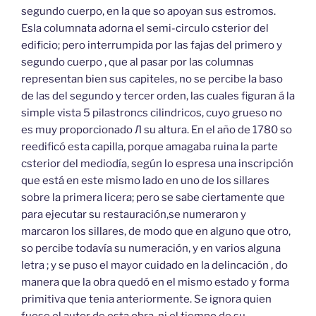
segundo cuerpo, en la que so apoyan sus estromos.
Esla columnata adorna el semi-circulo csterior del
edificio; pero interrumpida por las fajas del primero y
segundo cuerpo , que al pasar por las columnas
representan bien sus capiteles, no se percibe la baso
de las del segundo y tercer orden, las cuales figuran á la
simple vista 5 pilastroncs cilindricos, cuyo grueso no
es muy proporcionado Л su altura. En el año de 1780 so
reedificó esta capilla, porque amagaba ruina la parte
csterior del mediodía, según lo espresa una inscripción
que está en este mismo lado en uno de los sillares
sobre la primera licera; pero se sabe ciertamente que
para ejecutar su restauración,se numeraron y
marcaron los sillares, de modo que en alguno que otro,
so percibe todavía su numeración, y en varios alguna
letra ; y se puso el mayor cuidado en la delincación , do
manera que la obra quedó en el mismo estado y forma
primitiva que tenia anteriormente. Se ignora quien
fuese el autor de esta obra, ni el tiempo de su