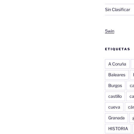
Sin Clasificar
5win
ETIQUETAS
A Coruña
Baleares
Burgos
c
castillo
c
cueva
cár
Granada
HISTORIA