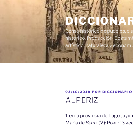
Saltar
al
DICCIONA
contenido
Censo histórico de pueblos, ci
histórico. Producción. Costumb
artístico, naturaleza y economí
PUBLICADO
03/10/2019
POR
DICCIONARIO
EL
ALPERIZ
1. en la provincia de Lugo , ayu
María de
Reiriz
(V.):
Pobl.:
13 ve