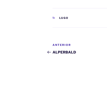
CATEGORÍAS
LUGO
Navegación
Entrada
ANTERIOR
de
anterior:
ALPERBALD
entradas