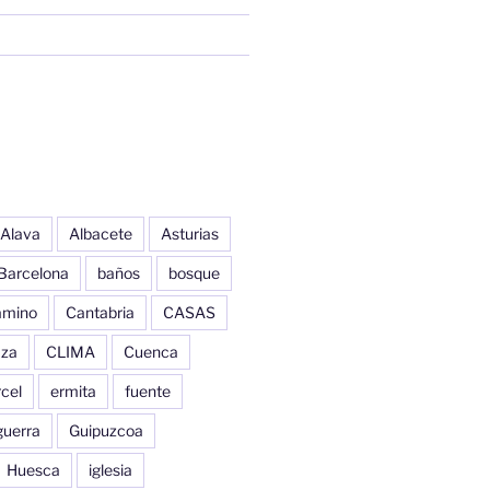
Alava
Albacete
Asturias
Barcelona
baños
bosque
amino
Cantabria
CASAS
aza
CLIMA
Cuenca
cel
ermita
fuente
guerra
Guipuzcoa
Huesca
iglesia