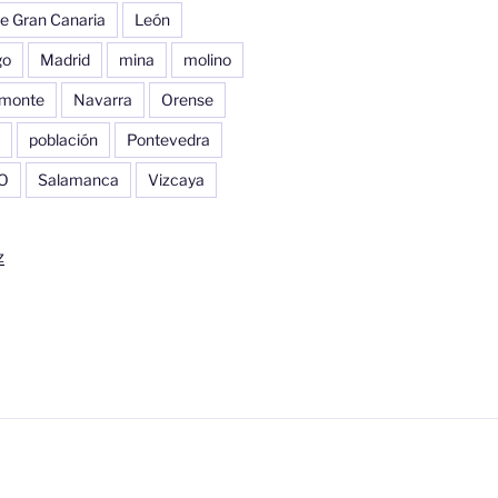
e Gran Canaria
León
go
Madrid
mina
molino
monte
Navarra
Orense
población
Pontevedra
O
Salamanca
Vizcaya
z