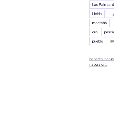
Las Palmas d
Lleida
Lu
montaña
oro
pesca
pueblo
RI
napastousce.c
nayora.org