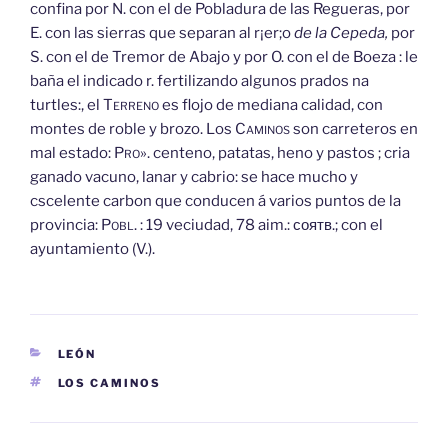
confina por N. con el de Pobladura de las Regueras, por
E. con las sierras que separan al r¡er;o
de la Cepeda,
por
S. con el de Tremor de Abajo y por O. con el de Boeza : le
baña el indicado r. fertilizando algunos prados na
turtles:, el
Terreno
es flojo de mediana calidad, con
montes de roble y brozo. Los
Caminos
son carreteros en
mal estado:
Pro».
centeno, patatas, heno y pastos ; cria
ganado vacuno, lanar y cabrio: se hace mucho y
cscelente carbon que conducen á varios puntos de la
provincia:
Pobl.
: 19 veciudad, 78 aim.: соятв.; con el
ayuntamiento (V.).
CATEGORÍAS
LEÓN
ETIQUETAS
LOS CAMINOS