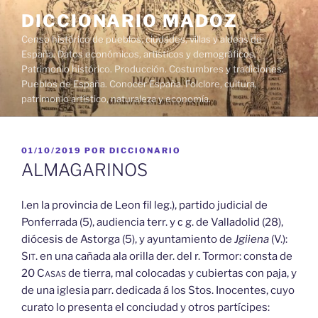
Saltar
DICCIONARIO MADOZ
al
Censo histórico de pueblos, ciudades, villas y aldeas de
contenido
España. Datos económicos, artísticos y demográficos.
Patrimonio histórico. Producción. Costumbres y tradiciones.
Pueblos de España. Conocer España. Folclore, cultura,
patrimonio artístico, naturaleza y economía.
PUBLICADO
01/10/2019
POR
DICCIONARIO
EL
ALMAGARINOS
l.en la provincia de Leon fil leg.), partido judicial de
Ponferrada (5), audiencia terr. y с g. de Valladolid (28),
diócesis de Astorga (5), y ayuntamiento de
Jgiiena
(V.):
Sit.
en una cañada ala orilla der. del r. Tormor: consta de
20
Casas
de tierra, mal colocadas y cubiertas con paja, y
de una iglesia parr. dedicada á los Stos. Inocentes, cuyo
curato lo presenta el conciudad y otros partícipes: