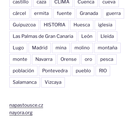
castillo
caza
CLIMA
Cuenca
cueva
cárcel
ermita
fuente
Granada
guerra
Guipuzcoa
HISTORIA
Huesca
iglesia
Las Palmas de Gran Canaria
León
Lleida
Lugo
Madrid
mina
molino
montaña
monte
Navarra
Orense
oro
pesca
población
Pontevedra
pueblo
RIO
Salamanca
Vizcaya
napastousce.cz
nayora.org