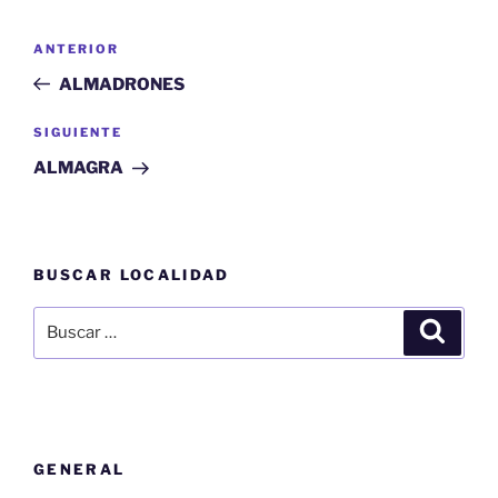
Navegación
Entrada
ANTERIOR
de
anterior:
ALMADRONES
entradas
Siguiente
SIGUIENTE
entrada
ALMAGRA
BUSCAR LOCALIDAD
Buscar
Buscar
por:
GENERAL