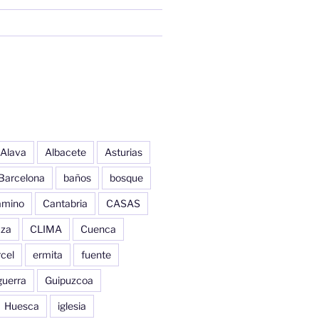
Alava
Albacete
Asturias
Barcelona
baños
bosque
amino
Cantabria
CASAS
aza
CLIMA
Cuenca
cel
ermita
fuente
guerra
Guipuzcoa
Huesca
iglesia