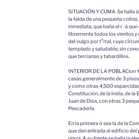
SITUACIÓN Y CUMA. Se halla á l
la falda de una pequeña colina, 
inmediata, que baña el r . á qu
libremente todos los vientos y
del vulgo por t°rral, cuya circ
templado y saludable, sin con
que tercianas y tabardillos.
INTERIOR DE LA POBLACion Y 
casas generalmente de 3 pisos y d
y como otras 4,500 esparcidas por
Constitución, de la India, de la
Juan de Dios, con otras 3 peque
Pescadería.
En la primera ó sea la de la Con
que dan entrada al edificio del
plaza. A su frente se halla ja 