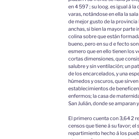
en 4 597 ; su loog. es igual á la
varas, notándose en ella la sala
de mejor gusto de la provincia
anchas, si bien la mayor parte i
colina sobre que están forma
bueno, pero en su d e fecto son
esmero que en ello tienen los 
cortas dimensiones, que consis
salubre y sin ventilación; un pa
de los encarcelados, y una es
húmedos y oscuros, que sirven 
establecimientos de beneficenc
enfermos; la casa de maternida
San Julián, donde se amparan y
El primero cuenta con 3,64 2 rea
censos que tiene á su favor; el
repartimiento hecho á los pueblos