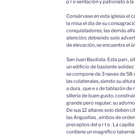
p r e sentación y patronato á la C
Consérvase en esta iglesia el c
la misa el dia de su consagrac
conquistadores; las demás alh
atención; debiendo solo advertir
de elevación, se encuentra el ún
San Juan Bautista. Esta parr., s
un edificio de bastante solidez y
se compone de 3 naves de 58 vara
las colaterales, siendo su altur
a dura , que e s de tablazón d
sillería de buen gusto, construi
grande pero regular; su adorno in
De sus 12 altares solo deben cit
las Angustias , ambos de orden
preceptos del a r t e . La capill
contiene un magnífico taberná