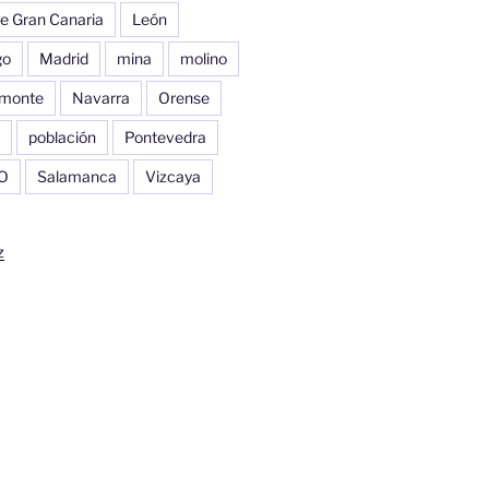
e Gran Canaria
León
go
Madrid
mina
molino
monte
Navarra
Orense
población
Pontevedra
O
Salamanca
Vizcaya
z