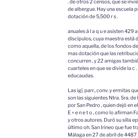
. de otros 2 censos, que se invi
de albergue. Hay una escuela pú
dotación de 5,500 r s .
anuales á l a q u e asisten 429
discípulos, cuya maestra está d
como aquella, de los fondos de 
mas dotación que las retribuci
concurren , y 22 amigas también
cuarteles en que se divide la c 
educaudas.
Las ig|. parr., conv. y ermitas 
son las siguientes Ntra. Sra. de
por San Pedro , quien dejó en e
E ^ e n e t o , como lo afirman 
y otros autores. Duró su silla 
último oh. San Irineo que fue 
Málaga en 27 de abril de 4487 