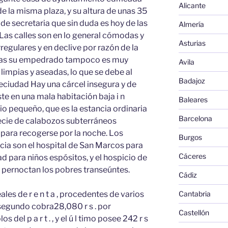
Alicante
 de la misma plaza, y su altura de unas 35
 de secretaria que sin duda es hoy de las
Almería
 Las calles son en lo general cómodas y
Asturias
rregulares y en declive por razón de la
das su empedrado tampoco es muy
Avila
 limpias y aseadas, lo que se debe al
Badajoz
veciudad Hay una cárcel insegura y de
te en una mala habitación baja i n
Baleares
tio pequeño, que es la estancia ordinaria
Barcelona
pecie de calabozos subterráneos
para recogerse por la noche. Los
Burgos
ia son el hospital de San Marcos para
Cáceres
d para niños espósitos, y el hospicio de
 pernoctan los pobres transeúntes.
Cádiz
les de r e n t a , procedentes de varios
Cantabria
 segundo cobra28,080 r s . por
Castellón
 del p a r t . , y el ú l timo posee 242 r s