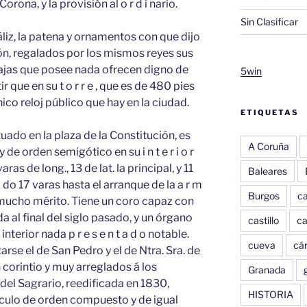
orona, y la provisión al o r d i nario.
Sin Clasificar
áliz, la patena y ornamentos con que dijo
ión, regalados por los mismos reyes sus
ajas que posee nada ofrecen digno de
5win
 que en su t o r r e , que es de 480 pies
ico reloj público que hay en la ciudad.
ETIQUETAS
ituado en la plaza de la Constitución, es
A Coruña
 de orden semigótico en su i n t e r i o r
s de long., 13 de lat. la principal, y 11
Baleares
a do 17 varas hasta el arranque de la a r m
Burgos
c
e mucho mérito. Tiene un coro capaz con
da al final del siglo pasado, y un órgano
castillo
c
terior nada p r e s e n t a d o notable.
cueva
cár
arse el de San Pedro y el de Ntra. Sra. de
 corintio y muy arreglados á los
Granada
a del Sagrario, reedificada en 1830,
HISTORIA
culo de orden compuesto y de igual