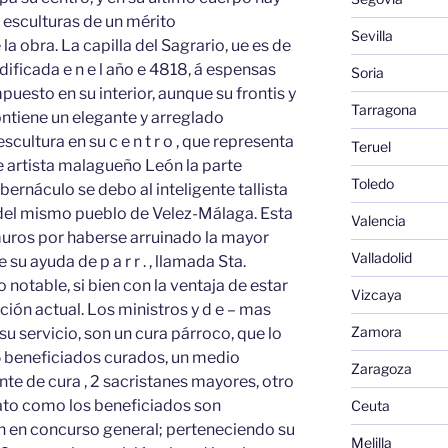
s esculturas de un mérito
Sevilla
a obra. La capilla del Sagrario, ue es de
dificada e n e l año e 4818, á espensas
Soria
uesto en su interior, aunque su frontis y
Tarragona
ontiene un elegante y arreglado
cultura en su c e n t r o , que representa
Teruel
e artista malagueño León la parte
Toledo
abernáculo se debo al inteligente tallista
ral del mismo pueblo de Velez-Málaga. Esta
Valencia
amuros por haberse arruinado la mayor
Valladolid
 su ayuda de p a r r . , llamada Sta.
 notable, si bien con la ventaja de estar
Vizcaya
ación actual. Los ministros y d e – mas
Zamora
u servicio, son un cura párroco, que lo
5 beneficiados curados, un medio
Zaragoza
nte de cura , 2 sacristanes mayores, otro
rato como los beneficiados son
Ceuta
n en concurso general; perteneciendo su
Melilla