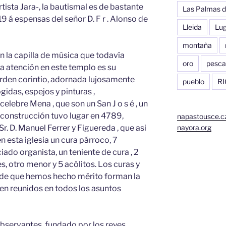
ista Jara-, la bautismal es de bastante
Las Palmas d
19 á espensas del señor D. F r . Alonso de
Lleida
Lu
montaña
 la capilla de música que todavía
oro
pesca
ia atención en este templo es su
 orden corintio, adornada lujosamente
pueblo
RI
idas, espejos y pinturas ,
celebre Mena , que son un San J o s é , un
su construcción tuvo lugar en 4789,
napastousce.c
r. D. Manuel Ferrer y Figuereda , que asi
nayora.org
 esta iglesia un cura párroco, 7
ado organista, un teniente de cura , 2
, otro menor y 5 acólitos. Los curas y
 . de que hemos hecho mérito forman la
den reunidos en todos los asuntos
bservantes, fundado por los reyes