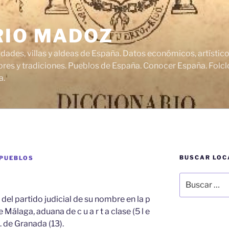
RIO MADOZ
udades, villas y aldeas de España. Datos económicos, artísti
res y tradiciones. Pueblos de España. Conocer España. Folclo
a.
BUSCAR LOC
 PUEBLOS
Buscar
por:
a del partido judicial de su nombre en la p
o de Málaga, aduana de c u a r t a clase (5 l e
 g. de Granada (13).