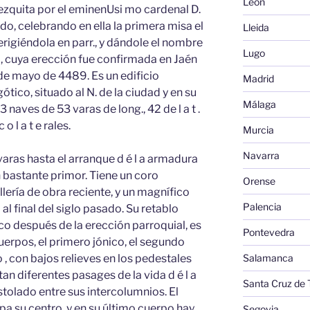
León
ezquita por el eminenUsi mo cardenal D.
o, celebrando en ella la primera misa el
Lleida
rigiéndola en parr., y dándole el nombre
Lugo
, cuya erección fue confirmada en Jaén
de mayo de 4489. Es un edificio
Madrid
tico, situado al N. de la ciudad y en su
Málaga
 naves de 53 varas de long., 42 de l a t .
o l a t e rales.
Murcia
Navarra
 varas hasta el arranque d é l a armadura
 bastante primor. Tiene un coro
Orense
lería de obra reciente, y un magnífico
Palencia
al final del siglo pasado. Su retablo
o después de la erección parroquial, es
Pontevedra
cuerpos, el primero jónico, el segundo
 , con bajos relieves en los pedestales
Salamanca
n diferentes pasages de la vida d é l a
Santa Cruz de 
ostolado entre sus intercolumnios. El
pa su centro, y en su último cuerpo hay
Segovia