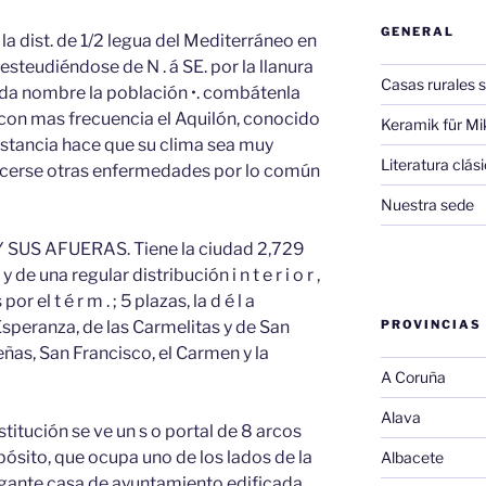
GENERAL
a dist. de 1/2 legua del Mediterráneo en
esteudiéndose de N . á SE. por la llanura
Casas rurales s
e da nombre la población •. combátenla
 con mas frecuencia el Aquilón, conocido
Keramik für Mi
unstancia hace que su clima sea muy
Literatura clá
ocerse otras enfermedades por lo común
Nuestra sede
SUS AFUERAS. Tiene la ciudad 2,729
e una regular distribución i n t e r i o r ,
 el t é r m . ; 5 plazas, la d é l a
 Esperanza, de las Carmelitas y de San
PROVINCIAS
ñas, San Francisco, el Carmen y la
A Coruña
Alava
stitución se ve un s o portal de 8 arcos
 pósito, que ocupa uno de los lados de la
Albacete
elegante casa de ayuntamiento edificada