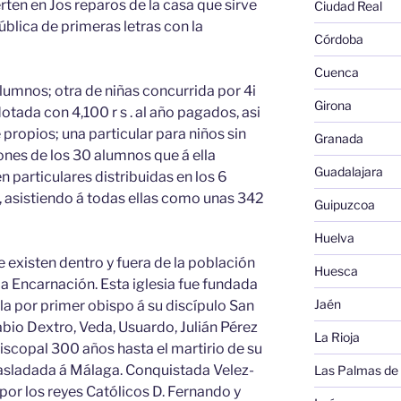
erten en Jos reparos de la casa que sirve
Ciudad Real
blica de primeras letras con la
Córdoba
Cuenca
 alumnos; otra de niñas concurrida por 4i
Girona
otada con 4,100 r s . al año pagados, asi
propios; una particular para niños sin
Granada
ones de los 30 alumnos que á ella
Guadalajara
 particulares distribuidas en los 6
. , asistiendo á todas ellas como unas 342
Guipuzcoa
Huelva
que existen dentro y fuera de la población
Huesca
 la Encarnación. Esta iglesia fue fundada
Jaén
lla por primer obispo á su discípulo San
Fabio Dextro, Veda, Usuardo, Julián Pérez
La Rioja
episcopal 300 años hasta el martirio de su
trasladada á Málaga. Conquistada Velez-
Las Palmas de
por los reyes Católicos D. Fernando y