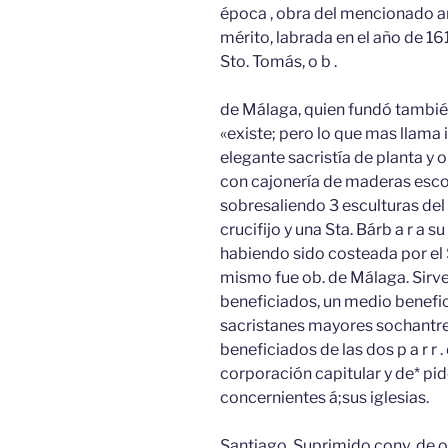
época , obra del mencionado art
mérito, labrada en el año de 16
Sto. Tomás, o b .
de Málaga, quien fundó también
«existe; pero lo que mas llama 
elegante sacristía de planta y
con cajonería de maderas escog
sobresaliendo 3 esculturas del 
crucifijo y una Sta. Bárb a r a 
habiendo sido costeada por el S
mismo fue ob. de Málaga. Sirven
beneficiados, un medio benefici
sacristanes mayores sochantres
beneficiados de las dos p a r r
corporación capitular y de* pi
concernientes á;sus iglesias.
Santiago. Suprimido conv. de o