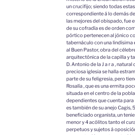
un crucifijo; siendo todas esta
correspondiente á lo demás de l
las mejores del obispado, fue e
de su cofradía es de orden comp
pórtico pertenecen al jónico c
tabernáculo con una lindísima es
al Buen Pastor, obra del célebr
arquitectónica de la capilla y t
D. Antonio de la J a r a , natu
preciosa iglesia se halla estr
parte de su feligresia, pero tiene
Rosalía , que es una ermita poco
situada en el centro de la pobl
dependientes que cuenta para s
es también de su anejo Cagis, 
beneficiado organista, un tenie
menor y 4 acólitos tanto el cu
perpetuos y sujetos á oposició