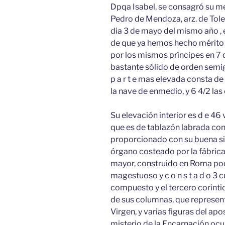
Dpqa Isabel, se consagró su m
Pedro de Mendoza, arz. de Toled
dia 3 de mayo del mismo año , e
de que ya hemos hecho mérito 
por los mismos príncipes en 7 
bastante sólido de orden semigó
p a r t e mas elevada consta de 3
la nave de enmedio, y 6 4/2 las c 
Su elevación interior es d e 46
que es de tablazón labrada con
proporcionado con su buena sil
órgano costeado por la fábrica 
mayor, construido en Roma poc
magestuoso y c o n s t a d o 3 
compuesto y el tercero corintio
de sus columnas, que representa
Virgen, y varias figuras del ap
misterio de la Encarnación ocu