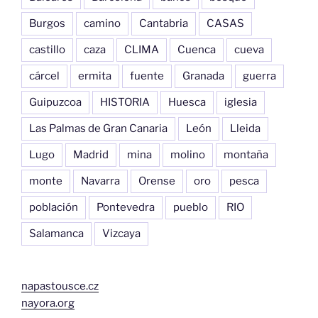
Burgos
camino
Cantabria
CASAS
castillo
caza
CLIMA
Cuenca
cueva
cárcel
ermita
fuente
Granada
guerra
Guipuzcoa
HISTORIA
Huesca
iglesia
Las Palmas de Gran Canaria
León
Lleida
Lugo
Madrid
mina
molino
montaña
monte
Navarra
Orense
oro
pesca
población
Pontevedra
pueblo
RIO
Salamanca
Vizcaya
napastousce.cz
nayora.org