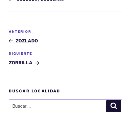
Navegación
Entrada
ANTERIOR
de
anterior:
ZOZLADO
entradas
Siguiente
SIGUIENTE
entrada
ZORRILLA
BUSCAR LOCALIDAD
Buscar
Buscar
por: