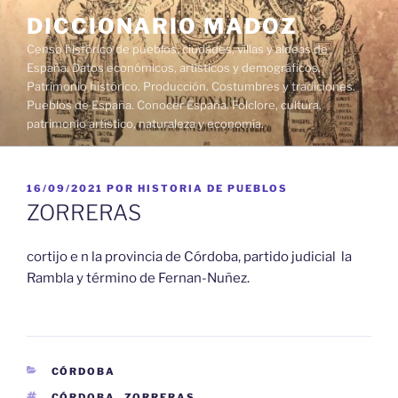
Saltar
DICCIONARIO MADOZ
al
Censo histórico de pueblos, ciudades, villas y aldeas de
contenido
España. Datos económicos, artísticos y demográficos.
Patrimonio histórico. Producción. Costumbres y tradiciones.
Pueblos de España. Conocer España. Folclore, cultura,
patrimonio artístico, naturaleza y economía.
PUBLICADO
16/09/2021
POR
HISTORIA DE PUEBLOS
EL
ZORRERAS
cortijo e n la provincia de Córdoba, partido judicial la
Rambla y término de Fernan-Nuñez.
CATEGORÍAS
CÓRDOBA
ETIQUETAS
CÓRDOBA
,
ZORRERAS