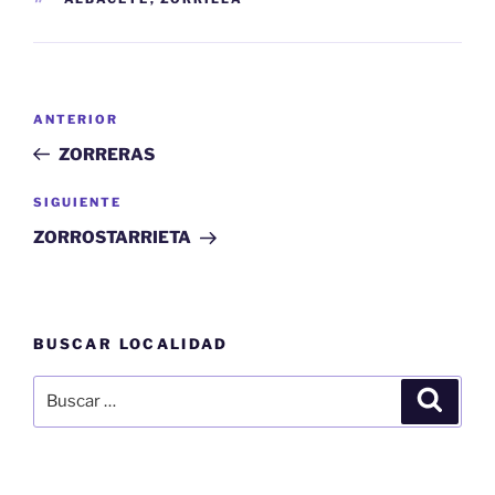
Navegación
Entrada
ANTERIOR
de
anterior:
ZORRERAS
entradas
Siguiente
SIGUIENTE
entrada
ZORROSTARRIETA
BUSCAR LOCALIDAD
Buscar
Buscar
por: