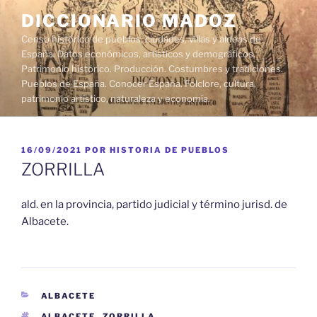
Saltar
DICCIONARIO MADOZ
al
Censo histórico de pueblos, ciudades, villas y aldeas de
contenido
España. Datos económicos, artísticos y demográficos.
Patrimonio histórico. Producción. Costumbres y tradiciones.
Pueblos de España. Conocer España. Folclore, cultura,
patrimonio artístico, naturaleza y economía.
PUBLICADO
16/09/2021
POR
HISTORIA DE PUEBLOS
EL
ZORRILLA
ald. en la provincia, partido judicial y término jurisd. de
Albacete.
CATEGORÍAS
ALBACETE
ETIQUETAS
ALBACETE
,
ZORRILLA