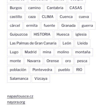
Burgos
camino
Cantabria
CASAS
castillo
caza
CLIMA
Cuenca
cueva
cárcel
ermita
fuente
Granada
guerra
Guipuzcoa
HISTORIA
Huesca
iglesia
Las Palmas de Gran Canaria
León
Lleida
Lugo
Madrid
mina
molino
montaña
monte
Navarra
Orense
oro
pesca
población
Pontevedra
pueblo
RIO
Salamanca
Vizcaya
napastousce.cz
nayora.org