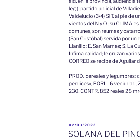
ald. en la provincia, audiencia t
leg.), partido judicial de Villa
Vaídelucio (3/4) SIT. al pie de u
vientos del N y O.; su CLIMA es
comunes, son reumas y catarros
(San Cristóbal) servida por un 
Llanillo; E. San Mames; S. La C
Ínfima calidad; le cruzan vari
CORREO se recibe de Aguilar 
PROD. cereales y legumbres; cr
perdices», PORL. 6 veciudad, 2
230. CONTR. 852 reales 28 mr
PUBLICADO
02/03/2023
EL
SOLANA DEL PIN