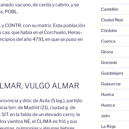
ganado vacuno, de cerda y cabrío, y se
Castellón
es, POBL.
Ciudad Real
 y CONTR. con su matriz. Esta población
Córdoba
s cas. que había en el Corchuelo, Heras-
ncipios del año 4791, en que se puso en
Cuenca
Girona
Granada
Guadalajara
OLMAR, VULGO ALMAR
Guipuzcoa
Huelva
ovincia y dióc de Avila (5 leg.), partido
Huesca
cia terr. de Madrid (21), ciudad g. de
. SIT. en la falda de un elevado cerro; le
Jaén
s vientos NE. el CLIMA es frió y sus
La Rioja
umas, pulmonias y algunas liebres