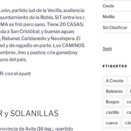
Ceuta
León, partido iud de la Vecilla, audiencia
Melilla
 ayuntamiento de la Robla, SIT. entre los r.
IMA es frió pero sano. Tiene 20 CASAS;
Sin Clasificar
ada a San Cristóbal, y buenas aguas
z, Rabanal, Cañdanedo y Ñavatejera. El
d y de regadío en parte. Los CAMINOS
5win
umbres , lino y pastos; cria ganadosy
nzos del pais.
ETIQUETAS
. con el ayunt
A Coruña
Baleares
Burgos
c
R y SOLANILLAS
castillo
c
cueva
cár
vincia de Avila (16 leg.;, «partido