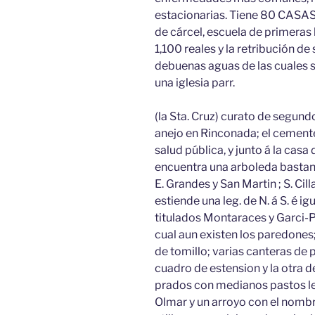
estacionarias. Tiene 80 CASAS, 
de cárcel, escuela de primera
1,100 reales y la retribución d
debuenas aguas de las cuales se
una iglesia parr.
(la Sta. Cruz) curato de segund
anejo en Rinconada; el cemente
salud pública, y junto á la casa
encuentra una arboleda bastante
E. Grandes y San Martin ; S. Cil
estiende una leg. de N. á S. é ig
titulados Montaraces y Garci-P
cual aun existen los paredones
de tomillo; varias canteras de pi
cuadro de estension y la otra de
prados con medianos pastos le
Olmar y un arroyo con el nombr