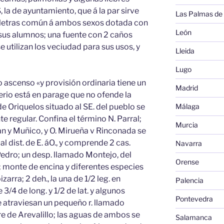
la de ayuntamiento, que á la par sirve
Las Palmas de
s letras común á ambos sexos dotada con
León
e sus alumnos; una fuente con 2 caños
 utilizan los veciudad para sus usos, y
Lleida
Lugo
o ascenso «y provisión ordinaria tiene un
Madrid
rio está en parage que no ofende la
Málaga
 de Oriquelos situado al SE. del pueblo se
 regular. Confina el término N. Parral;
Murcia
lan y Muñico, y O. Mirueña v Rinconada se
ual dist. de E. áO., y comprende 2 cas.
Navarra
edro; un desp. llamado Montejo, del
Orense
; monte de encina y diferentes especies
zarra; 2 deh., la una de 1/2 leg. en
Palencia
 3/4 de long. y 1/2 de lat. y algunos
Pontevedra
 atraviesan un pequeño r. llamado
e de Arevalillo; las aguas de ambos se
Salamanca