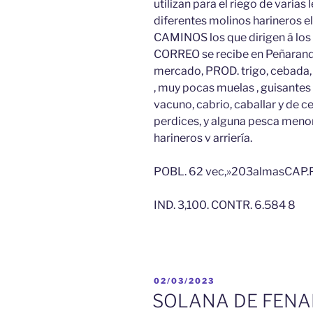
utilizan para el riego de varia
diferentes molinos harineros 
CAMINOS los que dirigen á los p
CORREO se recibe en Peñarand
mercado, PROD. trigo, cebada,
, muy pocas muelas , guisantes
vacuno, cabrio, caballar y de cer
perdices, y alguna pesca menor,
harineros v arriería.
POBL. 62 vec,»203almasCAP.P
IND. 3,100. CONTR. 6.584 8
PUBLICADO
02/03/2023
EL
SOLANA DE FENA