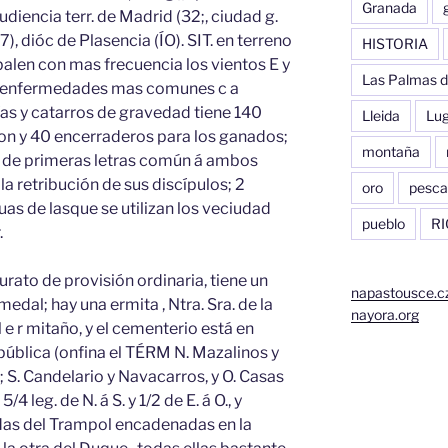
Granada
audiencia terr. de Madrid (32;, ciudad g.
27), dióc de Plasencia (ÍO). SIT. en terreno
HISTORIA
alen con mas frecuencia los vientos E y
Las Palmas d
us enfermedades mas comunes c a
ías y catarros de gravedad tiene 140
Lleida
Lu
n y 40 encerraderos para los ganados;
montaña
 de primeras letras común á ambos
a retribución de sus discípulos; 2
oro
pesca
as de lasque se utilizan los veciudad
pueblo
RI
.
rato de provisión ordinaria, tiene un
napastousce.c
edal; hay una ermita , Ntra. Sra. de la
nayora.org
 e r mitaño, y el cementerio está en
pública (onfina el TÉRM N. Mazalinos y
; S. Candelario y Navacarros, y O. Casas
4 leg. de N. á S. y 1/2 de E. á O., y
das del Trampol encadenadas en la