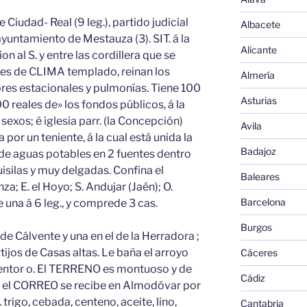
de Ciudad- Real (9 leg.), partido judicial
Albacete
untamiento de Mestauza (3). SIT. á la
Alicante
on al S. y entre las cordillera que se
es de CLIMA templado, reinan los
Almería
ebres estacionales y pulmonías. Tiene 100
Asturias
reales de» los fondos públicos, á la
exos; é iglesia parr. (la Concepción)
Avila
 por un teniente, á la cual está unida la
Badajoz
 de aguas potables en 2 fuentes dentro
uisilas y muy delgadas. Confina el
Baleares
a; E. el Hoyo; S. Andujar (Jaén); O.
Barcelona
 una á 6 leg., y comprede 3 cas.
Burgos
tio de Cálvente y una en el de la Herradora ;
rtijos de Casas altas. Le baña el arroyo
Cáceres
 Mentor o. El TERRENO es montuoso y de
Cádiz
s el CORREO se recibe en Almodóvar por
rigo, cebada, centeno, aceite, lino,
Cantabria