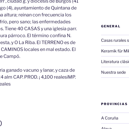
err , ciudad g. y diócesis de Burgos (41
diego (4), ayuntamiento de Quintana de
na altura; reinan con frecuencia los
 frío, pero sano; las enfermedades
GENERAL
. Tiene 40 CASAS y una iglesia parr.
cura párroco. El término confina N.
Casas rurales s
uesta, y O La Riba. El TERRENO es de
os CAMINOS locales en mal estado. El
Keramik für Mi
de Campó.
Literatura clá
ia ganado vacuno y lanar, y caza de
Nuestra sede
4 alm CAP. PROD. ¡ 4,100 realesiMP.
eales
PROVINCIAS
A Coruña
O
Alava