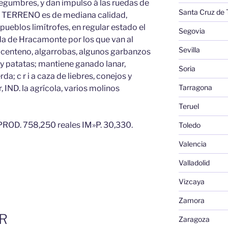
s legumbres, y dan impulso á las ruedas de
Santa Cruz de 
el TERRENO es de mediana calidad,
ueblos limítrofes, en regular estado el
Segovia
a de Hracamonte por los que van al
Sevilla
 centeno, algarrobas, algunos garbanzos
 y patatas; mantiene ganado lanar,
Soria
da; c r i a caza de liebres, conejos y
Tarragona
 IND. la agrícola, varios molinos
Teruel
ROD. 758,250 reales IM»P. 30,330.
Toledo
Valencia
Valladolid
Vizcaya
Zamora
R
Zaragoza