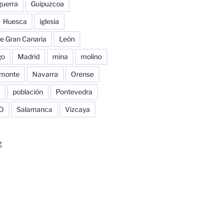
guerra
Guipuzcoa
Huesca
iglesia
e Gran Canaria
León
go
Madrid
mina
molino
monte
Navarra
Orense
población
Pontevedra
O
Salamanca
Vizcaya
z