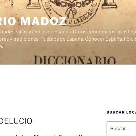
RIO MADOZ
udades, villas y aldeas de España. Datos económicos, artísti
res y tradiciones. Pueblos de España. Conocer España. Folclo
a.
BUSCAR LOC
DELUCIO
Buscar
por: