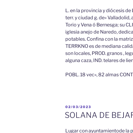
L. en la provincia y diócesis de 
terr. y ciudad g. de» Valladolid,
Torio y Vena ó Bernesga; su CL
iglesia anejo de Naredo, dedic
potables. Confina con la matri
TERRKNO es de mediana calida
son locales, PROD. granos , leg
alguna caza, IND. telares de lie
POBL. 18 vec», 82 almas CONTR
PUBLICADO
02/03/2023
EL
SOLANA DE BEJA
Lugar con ayuntamientode la pro