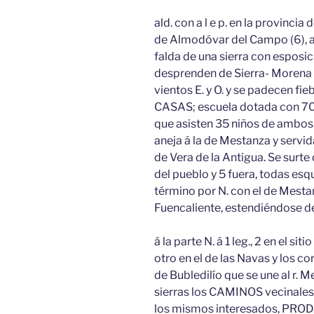
ald. con a l e p. en la provincia 
de Almodóvar del Campo (6), ay
falda de una sierra con esposici
desprenden de Sierra- Morena 
vientos E. y O. y se padecen fi
CASAS; escuela dotada con 700 
que asisten 35 niños de ambos s
aneja á la de Mestanza y servida
de Vera de la Antigua. Se surte
del pueblo y 5 fuera, todas esq
término por N. con el de Mestanz
Fuencaliente, estendiéndose de
á la parte N. á 1 leg., 2 en el si
otro en el de las Navas y los co
de Bubledilío que se une al r.
sierras los CAMINOS vecinale
los mismos interesados, PROD. t