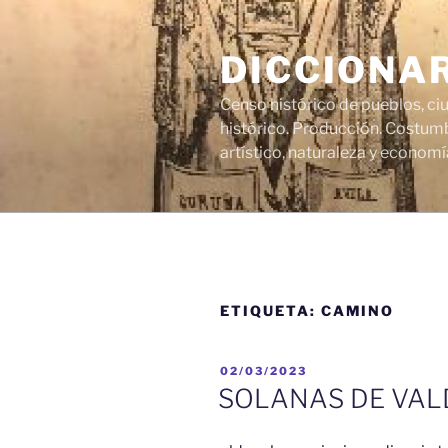
Saltar
al
DICCIONA
contenido
Censo histórico de pueblos, ci
histórico. Producción. Costumb
artístico, naturaleza y economí
ETIQUETA:
CAMINO
PUBLICADO
02/03/2023
EL
SOLANAS DE VAL