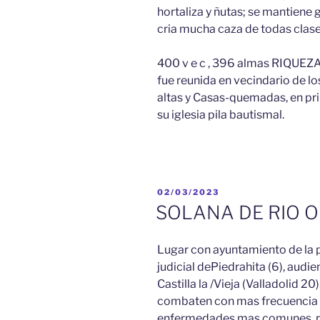
hortaliza y ñutas; se mantiene 
cria mucha caza de todas clas
400 v e c , 396 almas RIQUEZA
fue reunida en vecindario de lo
altas y Casas-quemadas, en pri
su iglesia pila bautismal.
PUBLICADO
02/03/2023
EL
SOLANA DE RIO 
Lugar con ayuntamiento de la pr
judicial dePiedrahita (6), audien
Castilla la /Vieja (Valladolid 20)
combaten con mas frecuencia lo
enfermedades mas comunes, re