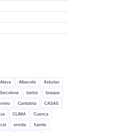
Alava
Albacete
Asturias
Barcelona
baños
bosque
amino
Cantabria
CASAS
aza
CLIMA
Cuenca
cel
ermita
fuente