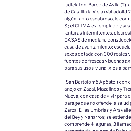
judicial del Barco de Avila (2), 
de Castilla la Vieja (Valladolid 
algún tanto escabroso, le comb
S.; el CLIMA es templado y s
lenturas intermitentes, pleures
CASAS de mediana constiuccio
casa de ayuntamiento; escuela
sexos dotada con 600 reales y l
fuentes de frescas y buenas agu
para sus usos, y una iglesia parr
(San Bartolomé Apóstol) con cu
anejo en Zazal, Mazalinos y Trem
Nueva, con casa de vivir para el
parage que no ofende la salud 
Zarza; E. las Umbrías y Aravalle
del Bey y Naharros; se estiende 5/
comprende 4 lagunas, 3 llama