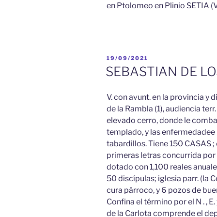
en Ptolomeo en Plinio SETIA (V.
PUBLICADO
19/09/2021
EL
SEBASTIAN DE LO
V. con avunt. en la provincia y d
de la Rambla (1), audiencia terr. 
elevado cerro, donde le combate
templado, y las enfermedadee 
tabardillos. Tiene 150 CASAS ; 
primeras letras concurrida po
dotado con 1,100 reales anuales 
50 discípulas; iglesia parr. (la
cura párroco, y 6 pozos de buen
Confina el término por el N . , E.
de la Carlota comprende el de