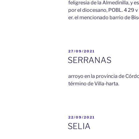
feligresia de la Almedinilla, y
por el diocesano, POBL. 4 29 v e
er. el mencionado barrio de Bi
PUBLICADO
27/09/2021
EL
SERRANAS
arroyo en la provincia de Córdo
término de Villa-harta.
PUBLICADO
22/09/2021
EL
SELIA