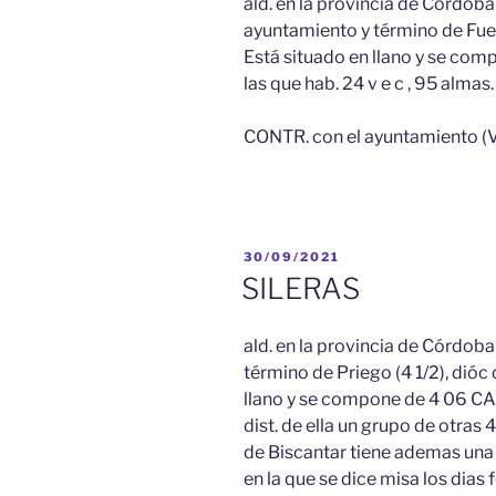
ald. en la provincia de Córdoba •
ayuntamiento y término de Fuent
Está situado en llano y se com
las que hab. 24 v e c , 95 almas.
CONTR. con el ayuntamiento (V.
PUBLICADO
30/09/2021
EL
SILERAS
ald. en la provincia de Córdoba 
término de Priego (4 1/2), dióc d
llano y se compone de 4 06 CA
dist. de ella un grupo de otra
de Biscantar tiene ademas una 
en la que se dice misa los dias 