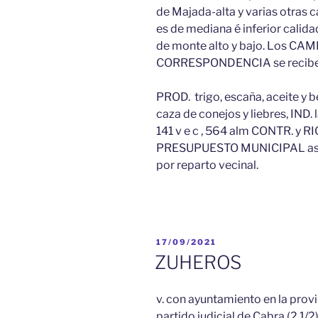
de Majada-alta y varias otras
es de mediana é inferior calid
de monte alto y bajo. Los CAMI
CORRESPONDENCIA se recibe d
PROD. trigo, escaña, aceite y b
caza de conejos y liebres, IND. 
141 v e c , 564 alm CONTR. y RIQ
PRESUPUESTO MUNICIPAL ascien
por reparto vecinal.
PUBLICADO
17/09/2021
EL
ZUHEROS
v. con ayuntamiento en la provi
partido judicial de Cabra (2 1/2)