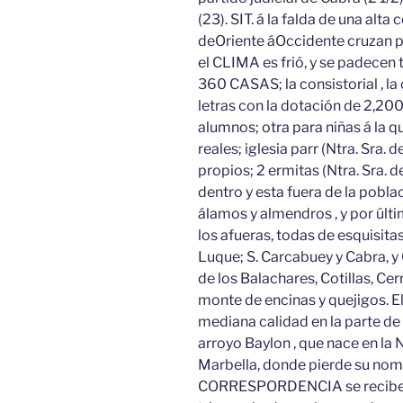
(23). SIT. á la falda de una alt
deOriente áOccidente cruzan por 
el CLIMA es frió, y se padecen 
360 CASAS; la consistorial , la 
letras con la dotación de 2,20
alumnos; otra para niñas á la 
reales; iglesia parr (Ntra. Sra.
propios; 2 ermitas (Ntra. Sra. d
dentro y esta fuera de la poblac
álamos y almendros , y por últim
los afueras, todas de esquisita
Luque; S. Carcabuey y Cabra, y
de los Balachares, Cotillas, Cer
monte de encinas y quejigos. E
mediana calidad en la parte de 
arroyo Baylon , que nace en la 
Marbella, donde pierde su nom
CORRESPORDENCIA se recibe de