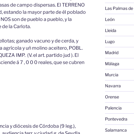
 casas de campo dispersas. El TERRENO
Las Palmas de
ad, estando la mayor parte de él poblado
NOS son de pueblo a pueblo, y la
León
e la Carlota.
Lleida
ellotas; ganado vacuno y de cerda, y
Lugo
la agrícola y uñ molino aceitero, POBL.
Madrid
UEZA IMP. (V. el art. partido jud ). El
de á 7 , 0 0 0 reales, que se cubren
Málaga
Murcia
Navarra
Orense
Palencia
Pontevedra
ncia y diócesis de Córdoba (9 leg.),
Salamanca
, audiencia terr. y ciudad g. de Sevdla