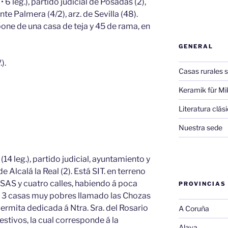
 6 leg.), partido judicial de Posadas (2),
e Palmera (4/2), arz. de Sevilla (48).
pone de una casa de teja y 45 de rama, en
GENERAL
).
Casas rurales s
Keramik für Mi
Literatura clá
Nuestra sede
(14 leg.), partido judicial, ayuntamiento y
e Alcalá la Real (2). Está SIT. en terreno
SAS y cuatro calles, habiendo á poca
PROVINCIAS
s 4 3 casas muy pobres llamado las Chozas
ermita dedicada á Ntra. Sra. del Rosario
A Coruña
festivos, la cual corresponde á la
Alava