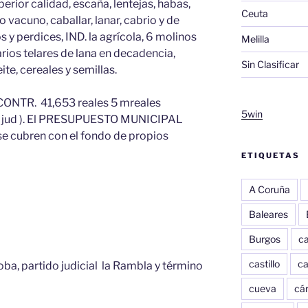
erior calidad, escaña, lentejas, habas,
Ceuta
o vacuno, caballar, lanar, cabrio y de
os y perdices, IND. la agrícola, 6 molinos
Melilla
arios telares de lana en decadencia,
Sin Clasificar
e, cereales y semillas.
 CONTR. 41,653 reales 5 mreales
5win
ido jud ). El PRESUPUESTO MUNICIPAL
 se cubren con el fondo de propios
ETIQUETAS
A Coruña
Baleares
Burgos
c
castillo
c
doba, partido judicial la Rambla y término
cueva
cár