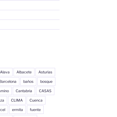
Alava
Albacete
Asturias
Barcelona
baños
bosque
amino
Cantabria
CASAS
aza
CLIMA
Cuenca
cel
ermita
fuente