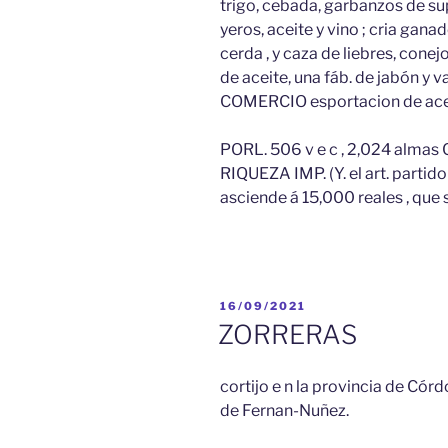
trigo, cebada, garbanzos de sup
yeros, aceite y vino ; cria ganad
cerda , y caza de liebres, conej
de aceite, una fáb. de jabón y v
COMERCIO esportacion de aceit
PORL. 506 v e c , 2,024 almas
RIQUEZA IMP. (Y. el art. part
asciende á 15,000 reales , que
PUBLICADO
16/09/2021
EL
ZORRERAS
cortijo e n la provincia de Cór
de Fernan-Nuñez.