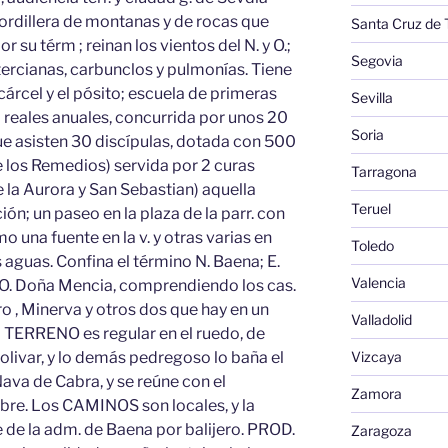
a cordillera de montanas y de rocas que
Santa Cruz de 
su térm ; reinan los vientos del N. y O.;
Segovia
tercianas, carbunclos y pulmonías. Tiene
cárcel y el pósito; escuela de primeras
Sevilla
0 reales anuales, concurrida por unos 20
Soria
que asisten 30 discípulas, dotada con 500
 de los Remedios) servida por 2 curas
Tarragona
e la Aurora y San Sebastian) aquella
Teruel
ión; un paseo en la plaza de la parr. con
o una fuente en la v. y otras varias en
Toledo
s aguas. Confina el término N. Baena; E.
Valencia
 O. Doña Mencia, comprendiendo los cas.
ro , Minerva y otros dos que hay en un
Valladolid
l TERRENO es regular en el ruedo, de
Vizcaya
olivar, y lo demás pedregoso lo baña el
Nava de Cabra, y se reúne con el
Zamora
bre. Los CAMINOS son locales, y la
 la adm. de Baena por balijero. PROD.
Zaragoza