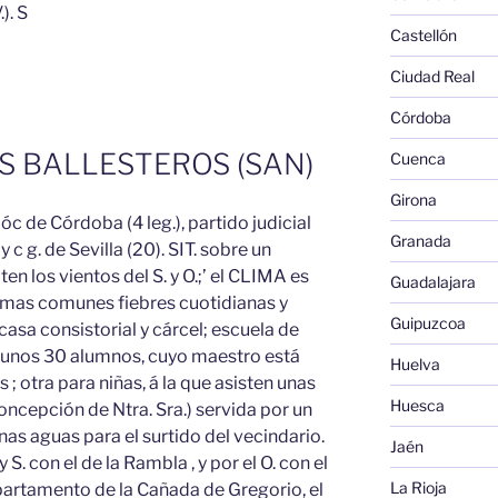
). S
Castellón
Ciudad Real
Córdoba
S BALLESTEROS (SAN)
Cuenca
Girona
ióc de Córdoba (4 leg.), partido judicial
Granada
y c g. de Sevilla (20). SIT. sobre un
n los vientos del S. y O.;’ el CLIMA es
Guadalajara
mas comunes fiebres cuotidianas y
Guipuzcoa
casa consistorial y cárcel; escuela de
r unos 30 alumnos, cuyo maestro está
Huelva
; otra para niñas, á la que asisten unas
Huesca
 Concepción de Ntra. Sra.) servida por un
as aguas para el surtido del vecindario.
Jaén
 y S. con el de la Rambla , y por el O. con el
La Rioja
partamento de la Cañada de Gregorio, el