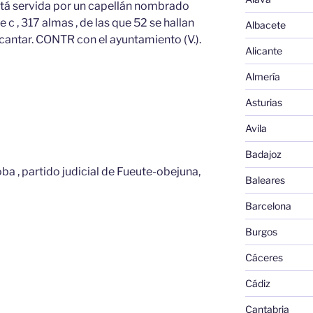
 está servida por un capellán nombrado
 c , 317 almas , de las que 52 se hallan
Albacete
scantar. CONTR con el ayuntamiento (V.).
Alicante
Almería
Asturias
Avila
Badajoz
ba , partido judicial de Fueute-obejuna,
Baleares
Barcelona
Burgos
Cáceres
Cádiz
Cantabria