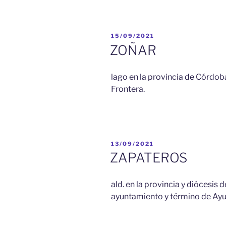
PUBLICADO
15/09/2021
EL
ZOÑAR
lago en la provincia de Córdoba,
Frontera.
PUBLICADO
13/09/2021
EL
ZAPATEROS
ald. en la provincia y diócesis d
ayuntamiento y término de Ayuil