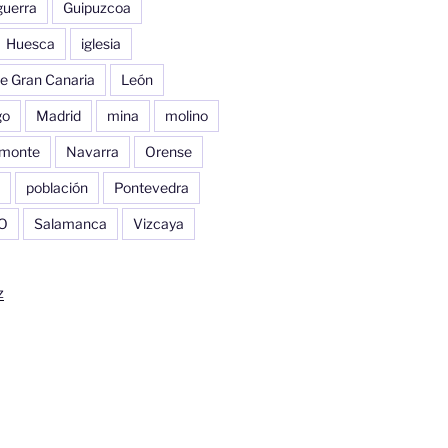
guerra
Guipuzcoa
Huesca
iglesia
e Gran Canaria
León
go
Madrid
mina
molino
monte
Navarra
Orense
población
Pontevedra
O
Salamanca
Vizcaya
z