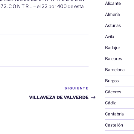
Alicante
2. C O N T R . . – el 22 por 400 de esta
Almería
Asturias
Avila
Badajoz
S
Baleares
Barcelona
Burgos
SIGUIENTE
Siguiente
Cáceres
entrada
VILLAVEZA DE VALVERDE
Cádiz
Cantabria
Castellón