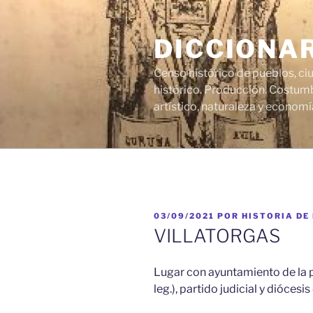
Saltar
al
DICCIONA
contenido
Censo histórico de pueblos, ci
histórico. Producción. Costumb
artístico, naturaleza y economí
PUBLICADO
03/09/2021
POR
HISTORIA DE
EL
VILLATORGAS
Lugar con ayuntamiento de la p
leg.), partido judicial y diócesi