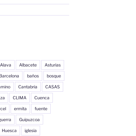
Alava
Albacete
Asturias
Barcelona
baños
bosque
amino
Cantabria
CASAS
aza
CLIMA
Cuenca
cel
ermita
fuente
guerra
Guipuzcoa
Huesca
iglesia