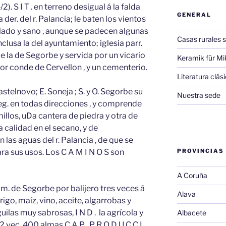
/2). S I T . en terreno desigual á la falda
GENERAL
der. del r. Palancia; le baten los vientos
emplado y sano , aunque se padecen algunas
Casas rurales s
nclusa la del ayuntamiento; iglesia parr.
de la de Segorbe y servida por un vicario
Keramik für Mi
or conde de Cervellon , y un cementerio.
Literatura clá
stelnovo; E. Soneja ; S. y O. Segorbe su
Nuestra sede
leg. en todas direcciones , y comprende
llos, uDa cantera de piedra y otra de
a calidad en el secano, y de
n las aguas del r. Palancia , de que se
ra sus usos. Los C A M I N O S son
PROVINCIAS
A Coruña
adm. de Segorbe por balijero tres veces á
Alava
rigo, maíz, vino, aceite, algarrobas y
ilas muy sabrosas, I N D . la agrícola y
Albacete
2 vec, 400 almas C A P . P R O D U C C I