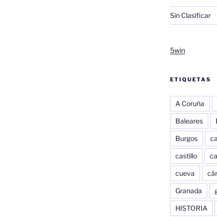
Sin Clasificar
5win
ETIQUETAS
A Coruña
Baleares
Burgos
c
castillo
c
cueva
cár
Granada
HISTORIA