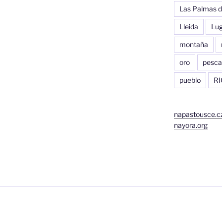
Las Palmas d
Lleida
Lu
montaña
oro
pesca
pueblo
RI
napastousce.c
nayora.org