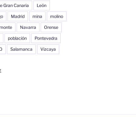
e Gran Canaria
León
go
Madrid
mina
molino
monte
Navarra
Orense
población
Pontevedra
O
Salamanca
Vizcaya
z