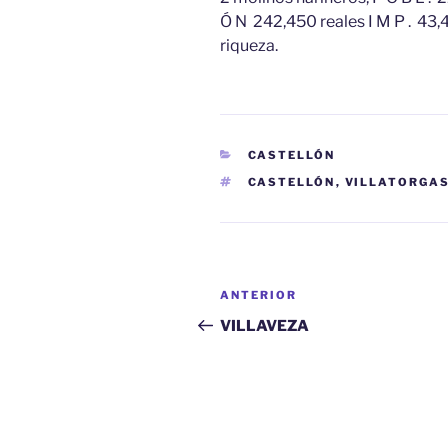
Ó N 242,450 reales I M P . 43,47
riqueza.
CATEGORÍAS
CASTELLÓN
ETIQUETAS
CASTELLÓN
,
VILLATORGA
Navegación
Entrada
ANTERIOR
de
anterior:
VILLAVEZA
entradas