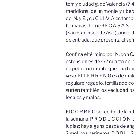
terr. y ciudad g. de Valencia (7 4
meridional de un monle, y ribera 
del N. y E. ; su C L I M A es t
tercianas. Tiene 36 C A S A S , i
(San Francisco de Asis), aneja 
de entrada, que presenta el señ
Confina eltérmino por N. con Ca
estension es de 4/2 cuarto de 
un pequeño monte que cria tomi
yeso. El T E R R E N O es de mal
regularelregadio, fertilizado co
surten también los veciudad pa
locales y malos.
El C O R R E O se recibe de la 
la semana, P R O D U C C I Ó N t
judias; hay alguna pesca de angu
2 molinos harineros, P O B L . 2