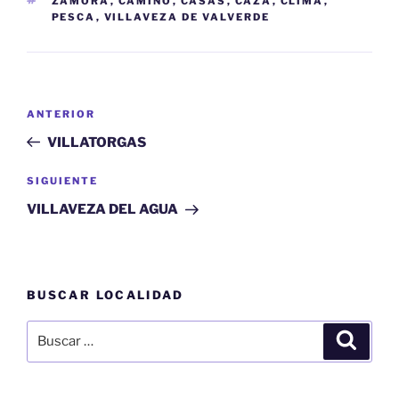
ZAMORA
,
CAMINO
,
CASAS
,
CAZA
,
CLIMA
,
PESCA
,
VILLAVEZA DE VALVERDE
Navegación
Entrada
ANTERIOR
de
anterior:
VILLATORGAS
entradas
Siguiente
SIGUIENTE
entrada
VILLAVEZA DEL AGUA
BUSCAR LOCALIDAD
Buscar
Buscar
por: