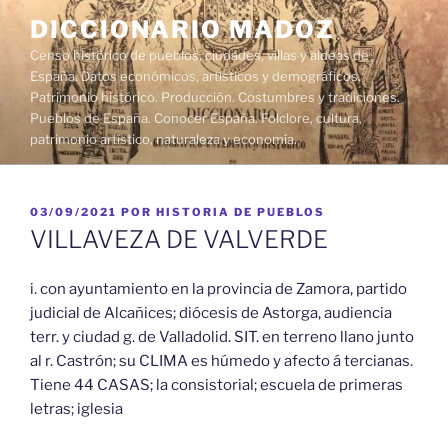
Saltar
DICCIONARIO MADOZ
al
Censo histórico de pueblos, ciudades, villas y aldeas de
contenido
España. Datos económicos, artísticos y demográficos.
Patrimonio histórico. Producción. Costumbres y tradiciones.
Pueblos de España. Conocer España. Folclore, cultura,
patrimonio artístico, naturaleza y economía.
PUBLICADO
03/09/2021
POR
HISTORIA DE PUEBLOS
EL
VILLAVEZA DE VALVERDE
i. con ayuntamiento en la provincia de Zamora, partido
judicial de Alcañices; diócesis de Astorga, audiencia
terr. y ciudad g. de Valladolid. SIT. en terreno llano junto
al r. Castrón; su CLIMA es húmedo y afecto á tercianas.
Tiene 44 CASAS; la consistorial; escuela de primeras
letras; iglesia