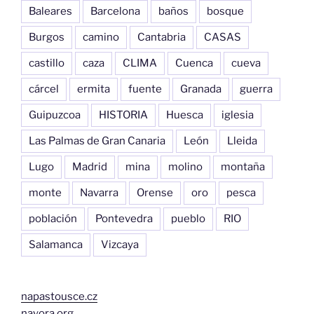
Baleares
Barcelona
baños
bosque
Burgos
camino
Cantabria
CASAS
castillo
caza
CLIMA
Cuenca
cueva
cárcel
ermita
fuente
Granada
guerra
Guipuzcoa
HISTORIA
Huesca
iglesia
Las Palmas de Gran Canaria
León
Lleida
Lugo
Madrid
mina
molino
montaña
monte
Navarra
Orense
oro
pesca
población
Pontevedra
pueblo
RIO
Salamanca
Vizcaya
napastousce.cz
nayora.org