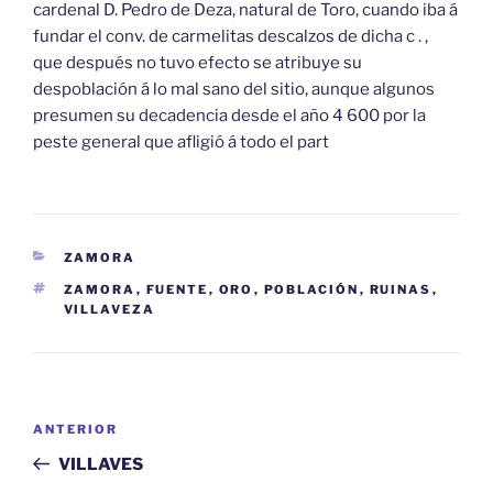
cardenal D. Pedro de Deza, natural de Toro, cuando iba á
fundar el conv. de carmelitas descalzos de dicha c . ,
que después no tuvo efecto se atribuye su
despoblación á lo mal sano del sitio, aunque algunos
presumen su decadencia desde el año 4 600 por la
peste general que afligió á todo el part
CATEGORÍAS
ZAMORA
ETIQUETAS
ZAMORA
,
FUENTE
,
ORO
,
POBLACIÓN
,
RUINAS
,
VILLAVEZA
Navegación
Entrada
ANTERIOR
de
anterior:
VILLAVES
entradas