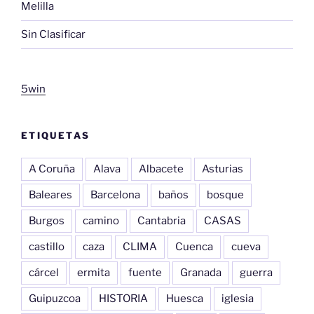
Melilla
Sin Clasificar
5win
ETIQUETAS
A Coruña
Alava
Albacete
Asturias
Baleares
Barcelona
baños
bosque
Burgos
camino
Cantabria
CASAS
castillo
caza
CLIMA
Cuenca
cueva
cárcel
ermita
fuente
Granada
guerra
Guipuzcoa
HISTORIA
Huesca
iglesia