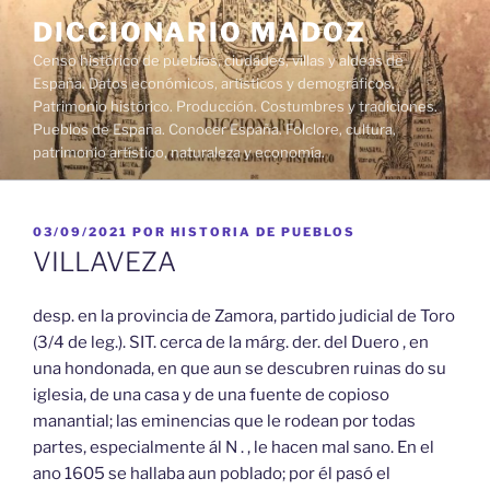
Saltar
DICCIONARIO MADOZ
al
Censo histórico de pueblos, ciudades, villas y aldeas de
contenido
España. Datos económicos, artísticos y demográficos.
Patrimonio histórico. Producción. Costumbres y tradiciones.
Pueblos de España. Conocer España. Folclore, cultura,
patrimonio artístico, naturaleza y economía.
PUBLICADO
03/09/2021
POR
HISTORIA DE PUEBLOS
EL
VILLAVEZA
desp. en la provincia de Zamora, partido judicial de Toro
(3/4 de leg.). SIT. cerca de la márg. der. del Duero , en
una hondonada, en que aun se descubren ruinas do su
iglesia, de una casa y de una fuente de copioso
manantial; las eminencias que le rodean por todas
partes, especialmente ál N . , le hacen mal sano. En el
ano 1605 se hallaba aun poblado; por él pasó el