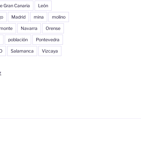
e Gran Canaria
León
go
Madrid
mina
molino
monte
Navarra
Orense
población
Pontevedra
O
Salamanca
Vizcaya
z