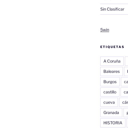
Sin Clasificar
5win
ETIQUETAS
A Coruña
Baleares
Burgos
c
castillo
c
cueva
cár
Granada
HISTORIA