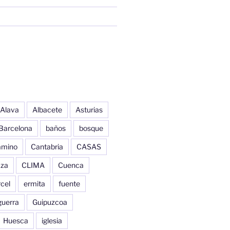
Alava
Albacete
Asturias
Barcelona
baños
bosque
amino
Cantabria
CASAS
aza
CLIMA
Cuenca
cel
ermita
fuente
guerra
Guipuzcoa
Huesca
iglesia