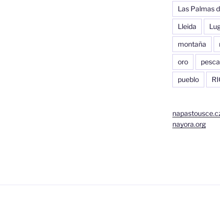
Las Palmas d
Lleida
Lu
montaña
oro
pesca
pueblo
RI
napastousce.c
nayora.org