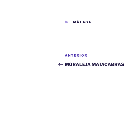
CATEGORÍAS
MÁLAGA
Navegación
Entrada
ANTERIOR
de
anterior:
MORALEJA MATACABRAS
entradas