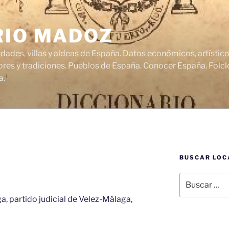
RIO MADOZ
udades, villas y aldeas de España. Datos económicos, artísti
res y tradiciones. Pueblos de España. Conocer España. Folclo
a.
BUSCAR LOC
O
Buscar
por:
a, partido judicial de Velez-Málaga,