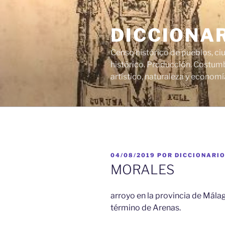
Saltar
al
DICCIONA
contenido
Censo histórico de pueblos, ci
histórico. Producción. Costumb
artístico, naturaleza y economí
PUBLICADO
04/08/2019
POR
DICCIONARI
EL
MORALES
arroyo en la provincia de Málag
término de Arenas.