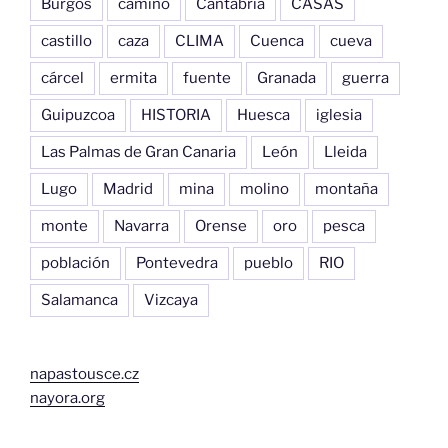
Burgos
camino
Cantabria
CASAS
castillo
caza
CLIMA
Cuenca
cueva
cárcel
ermita
fuente
Granada
guerra
Guipuzcoa
HISTORIA
Huesca
iglesia
Las Palmas de Gran Canaria
León
Lleida
Lugo
Madrid
mina
molino
montaña
monte
Navarra
Orense
oro
pesca
población
Pontevedra
pueblo
RIO
Salamanca
Vizcaya
napastousce.cz
nayora.org