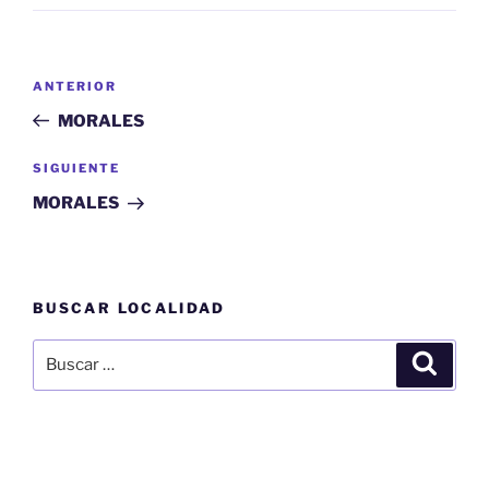
Navegación
Entrada
ANTERIOR
de
anterior:
MORALES
entradas
Siguiente
SIGUIENTE
entrada
MORALES
BUSCAR LOCALIDAD
Buscar
Buscar
por: