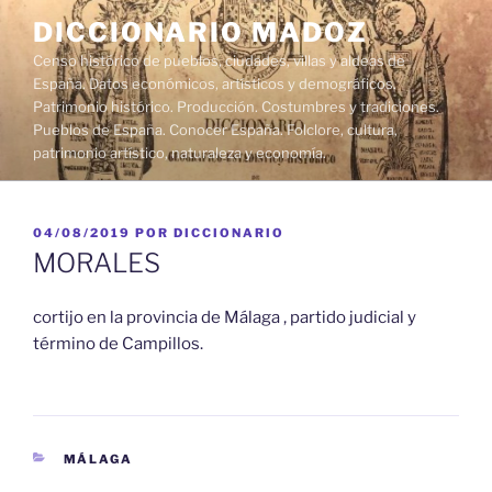
Saltar
DICCIONARIO MADOZ
al
Censo histórico de pueblos, ciudades, villas y aldeas de
contenido
España. Datos económicos, artísticos y demográficos.
Patrimonio histórico. Producción. Costumbres y tradiciones.
Pueblos de España. Conocer España. Folclore, cultura,
patrimonio artístico, naturaleza y economía.
PUBLICADO
04/08/2019
POR
DICCIONARIO
EL
MORALES
cortijo en la provincia de Málaga , partido judicial y
término de Campillos.
CATEGORÍAS
MÁLAGA