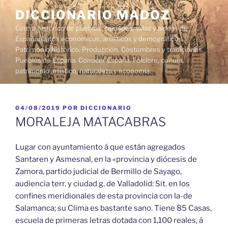
Saltar
DICCIONARIO MADOZ
al
Censo histórico de pueblos, ciudades, villas y aldeas de
contenido
España. Datos económicos, artísticos y demográficos.
Patrimonio histórico. Producción. Costumbres y tradiciones.
Pueblos de España. Conocer España. Folclore, cultura,
patrimonio artístico, naturaleza y economía.
PUBLICADO
04/08/2019
POR
DICCIONARIO
EL
MORALEJA MATACABRAS
Lugar con ayuntamiento á que están agregados
Santaren y Asmesnal, en la «provincia y diócesis de
Zamora, partido judicial de Bermillo de Sayago,
audiencia terr. y ciudad g. de Valladolid: Sit. en los
confines meridionales de esta provincia con la-de
Salamanca; su Clima es bastante sano. Tiene 85 Casas,
escuela de primeras letras dotada con 1,100 reales, á