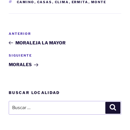
ETIQUETAS
CAMINO
,
CASAS
,
CLIMA
,
ERMITA
,
MONTE
Navegación
Entrada
ANTERIOR
de
anterior:
MORALEJA LA MAYOR
entradas
Siguiente
SIGUIENTE
entrada
MORALES
BUSCAR LOCALIDAD
Buscar
Buscar
por: