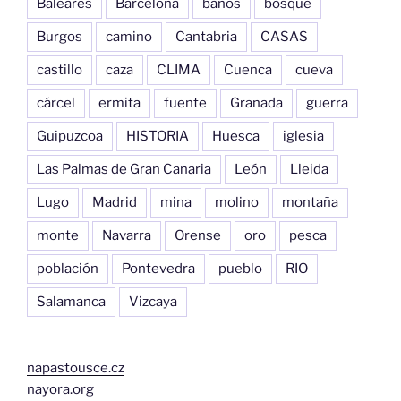
Baleares
Barcelona
baños
bosque
Burgos
camino
Cantabria
CASAS
castillo
caza
CLIMA
Cuenca
cueva
cárcel
ermita
fuente
Granada
guerra
Guipuzcoa
HISTORIA
Huesca
iglesia
Las Palmas de Gran Canaria
León
Lleida
Lugo
Madrid
mina
molino
montaña
monte
Navarra
Orense
oro
pesca
población
Pontevedra
pueblo
RIO
Salamanca
Vizcaya
napastousce.cz
nayora.org