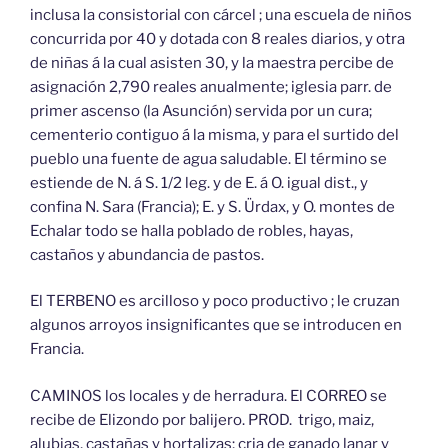
inclusa la consistorial con cárcel ; una escuela de niños
concurrida por 40 y dotada con 8 reales diarios, y otra
de niñas á la cual asisten 30, y la maestra percibe de
asignación 2,790 reales anualmente; iglesia parr. de
primer ascenso (la Asunción) servida por un cura;
cementerio contiguo á la misma, y para el surtido del
pueblo una fuente de agua saludable. El término se
estiende de N. á S. 1/2 leg. y de E. á O. igual dist., y
confina N. Sara (Francia); E. y S. Ürdax, y O. montes de
Echalar todo se halla poblado de robles, hayas,
castaños y abundancia de pastos.
El TERBENO es arcilloso y poco productivo ; le cruzan
algunos arroyos insignificantes que se introducen en
Francia.
CAMINOS los locales y de herradura. El CORREO se
recibe de Elizondo por balijero. PROD. trigo, maiz,
alubias, castañas y hortalizas; cria de ganado lanar y