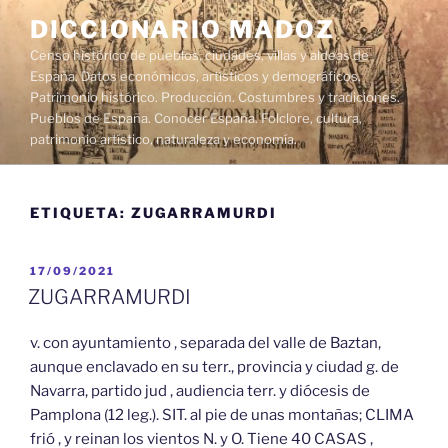
Saltar
DICCIONARIO MADOZ
al
Censo histórico de pueblos, ciudades, villas y aldeas de
contenido
España. Datos económicos, artísticos y demográficos.
Patrimonio histórico. Producción. Costumbres y tradiciones.
Pueblos de España. Conocer España. Folclore, cultura,
patrimonio artístico, naturaleza y economía.
ETIQUETA:
ZUGARRAMURDI
PUBLICADO
17/09/2021
EL
ZUGARRAMURDI
v. con ayuntamiento , separada del valle de Baztan,
aunque enclavado en su terr., provincia y ciudad g. de
Navarra, partido jud , audiencia terr. y diócesis de
Pamplona (12 leg.). SIT. al pie de unas montañas; CLIMA
frió , y reinan los vientos N. y O. Tiene 40 CASAS ,