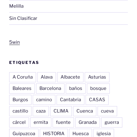
Melilla
Sin Clasificar
5win
ETIQUETAS
A Coruña
Alava
Albacete
Asturias
Baleares
Barcelona
baños
bosque
Burgos
camino
Cantabria
CASAS
castillo
caza
CLIMA
Cuenca
cueva
cárcel
ermita
fuente
Granada
guerra
Guipuzcoa
HISTORIA
Huesca
iglesia