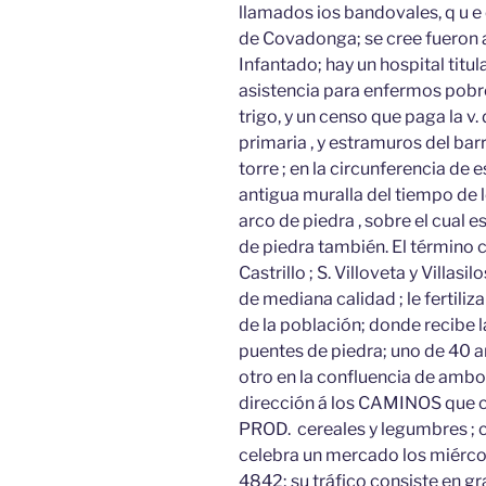
llamados ios bandovales, q u e 
de Covadonga; se cree fueron 
Infantado; hay un hospital tit
asistencia para enfermos pobre
trigo, y un censo que paga la v.
primaria , y estramuros del barr
torre ; en la circunferencia de 
antigua muralla del tiempo de l
arco de piedra , sobre el cual 
de piedra también. El término c
Castrillo ; S. Villoveta y Villas
de mediana calidad ; le fertiliz
de la población; donde recibe l
puentes de piedra; uno de 40 ar
otro en la confluencia de ambos
dirección á los CAMINOS que c
PROD. cereales y legumbres ; c
celebra un mercado los miérco
4842; su tráfico consiste en gr