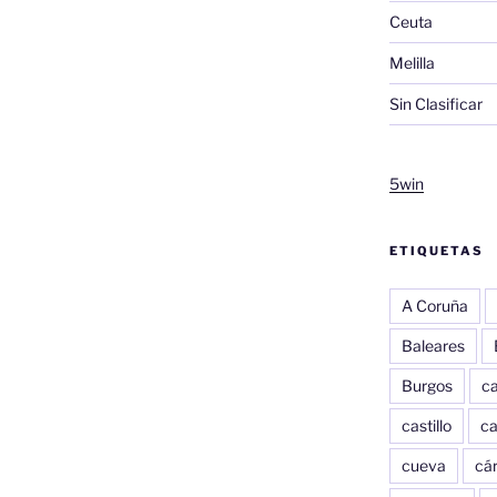
Ceuta
Melilla
Sin Clasificar
5win
ETIQUETAS
A Coruña
Baleares
Burgos
c
castillo
c
cueva
cár