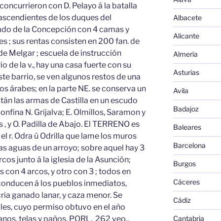
concurrieron con D. Pelayo á la batalla
ascendientes de los duques del
Albacete
ulado de la Concepción con 4 camas y
Alicante
s ; sus rentas consisten en 200 fan. de
 de Melgar ; escuela de instrucción
Almería
io de la v., hay una casa fuerte con su
Asturias
este barrio, se ven algunos restos de una
os árabes; en la parte NE. se conserva un
Avila
están las armas de Castilla en un escudo
Badajoz
onfina N. Grijalva; E. Olmillos, Saramon y
ilos , y O. Padilla de Abajo. El TERRENO es
Baleares
a el r. Odra ú Odrilla que lame los muros
Barcelona
as aguas de un arroyo; sobre aquel hay 3
cos junto á la iglesia de la Asunción;
Burgos
 con 4 arcos, y otro con 3 ; todos en
Cáceres
onducen á los pueblos inmediatos,
ria ganado lanar, y caza menor. Se
Cádiz
les, cuyo permiso obtuvo en el año
anos, telas y paños, PORL. 262 veo,,
Cantabria