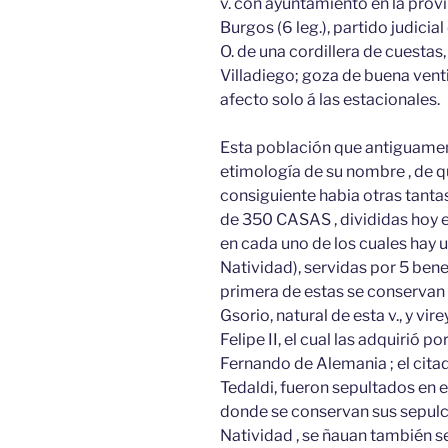
v. con ayuntamiento en la provinc
Burgos (6 leg.), partido judicial 
O. de una cordillera de cuesta
Villadiego; goza de buena vent
afecto solo á las estacionales.
Esta población que antiguament
etimología de su nombre , de qu
consiguiente habia otras tant
de 350 CASAS , divididas hoy en
en cada uno de los cuales hay un
Natividad), servidas por 5 bene
primera de estas se conservan v
Gsorio, natural de esta v., y vir
Felipe II, el cual las adquirió po
Fernando de Alemania ; el citad
Tedaldi, fueron sepultados en el
donde se conservan sus sepulcro
Natividad , se ñauan también 