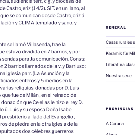
ia, audiencia terr., c g. y diócesis de
de Castrojeriz (1 4/2). SIT. en un llano, al
s, que se comunican desde Castrojeriz á
ilación y CLIMA templado y sano, y
GENERAL
Casas rurales s
e se llamó Villasenda, trae la
e estuvo dividida en 7 barrios, y por
Keramik für Mi
as sendas para Ja comunicación. Consta
Literatura clá
 2 barrios llamados de la v. y Barriuso;
a iglesia parr. (La Asunción y la
Nuestra sede
ficiados enteros y 5 medios en la
arias reliquias, donadas por D. Luis
ey que fue de Milán , en el reinado de
r donación que Ce ellas le hizo el rey D.
o ü. Luis y su esposa Doña Isabel
PROVINCIAS
 presbiterio al lado del Evangelio ,
A Coruña
s de piedra en la otra iglesia de la
sepultados dos célebres guerreros
Alava