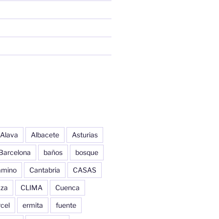
Alava
Albacete
Asturias
Barcelona
baños
bosque
amino
Cantabria
CASAS
aza
CLIMA
Cuenca
cel
ermita
fuente