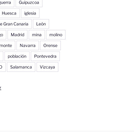
guerra
Guipuzcoa
Huesca
iglesia
e Gran Canaria
León
go
Madrid
mina
molino
monte
Navarra
Orense
población
Pontevedra
O
Salamanca
Vizcaya
z