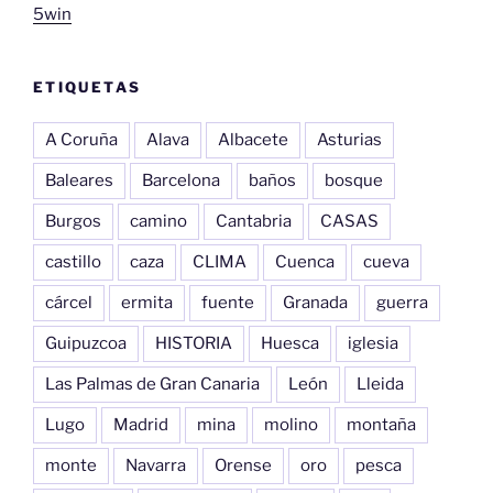
5win
ETIQUETAS
A Coruña
Alava
Albacete
Asturias
Baleares
Barcelona
baños
bosque
Burgos
camino
Cantabria
CASAS
castillo
caza
CLIMA
Cuenca
cueva
cárcel
ermita
fuente
Granada
guerra
Guipuzcoa
HISTORIA
Huesca
iglesia
Las Palmas de Gran Canaria
León
Lleida
Lugo
Madrid
mina
molino
montaña
monte
Navarra
Orense
oro
pesca