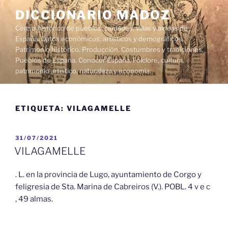
Saltar
DICCIONARIO MADOZ
al
Censo histórico de pueblos, ciudades, villas y aldeas de
contenido
España. Datos económicos, artísticos y demográficos.
Patrimonio histórico. Producción. Costumbres y tradiciones.
Pueblos de España. Conocer España. Folclore, cultura,
patrimonio artístico, naturaleza y economía.
ETIQUETA:
VILAGAMELLE
PUBLICADO
31/07/2021
EL
VILAGAMELLE
. L. en la provincia de Lugo, ayuntamiento de Corgo y
feligresia de Sta. Marina de Cabreiros (V.). POBL. 4 v e c
, 49 almas.