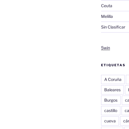
Ceuta
Melilla
Sin Clasificar
5win
ETIQUETAS
A Coruña
Baleares
Burgos
c
castillo
c
cueva
cár