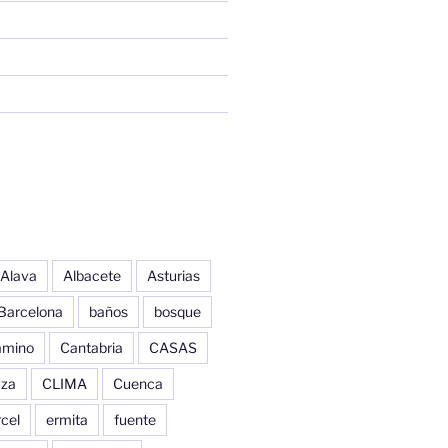
Alava
Albacete
Asturias
Barcelona
baños
bosque
amino
Cantabria
CASAS
aza
CLIMA
Cuenca
cel
ermita
fuente