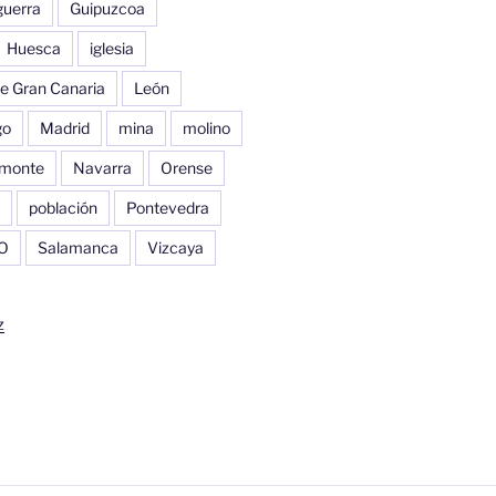
guerra
Guipuzcoa
Huesca
iglesia
e Gran Canaria
León
go
Madrid
mina
molino
monte
Navarra
Orense
población
Pontevedra
O
Salamanca
Vizcaya
z