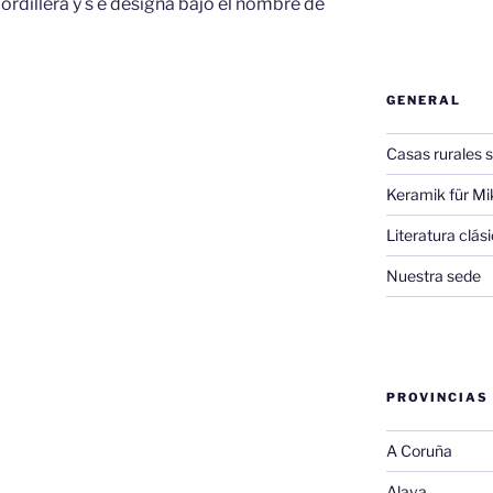
rdillera y s e designa bajo el nombre de
GENERAL
Casas rurales s
Keramik für Mi
Literatura clá
Nuestra sede
PROVINCIAS
A Coruña
Alava