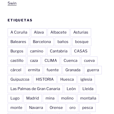
5win
ETIQUETAS
A Coruña
Alava
Albacete
Asturias
Baleares
Barcelona
baños
bosque
Burgos
camino
Cantabria
CASAS
castillo
caza
CLIMA
Cuenca
cueva
cárcel
ermita
fuente
Granada
guerra
Guipuzcoa
HISTORIA
Huesca
iglesia
Las Palmas de Gran Canaria
León
Lleida
Lugo
Madrid
mina
molino
montaña
monte
Navarra
Orense
oro
pesca