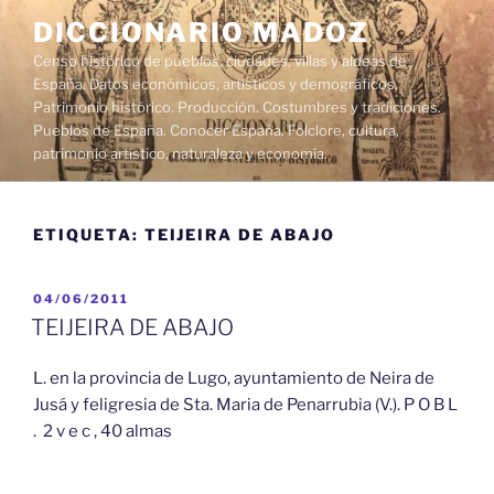
Saltar
DICCIONARIO MADOZ
al
Censo histórico de pueblos, ciudades, villas y aldeas de
contenido
España. Datos económicos, artísticos y demográficos.
Patrimonio histórico. Producción. Costumbres y tradiciones.
Pueblos de España. Conocer España. Folclore, cultura,
patrimonio artístico, naturaleza y economía.
ETIQUETA:
TEIJEIRA DE ABAJO
PUBLICADO
04/06/2011
EL
TEIJEIRA DE ABAJO
L. en la provincia de Lugo, ayuntamiento de Neira de
Jusá y feligresia de Sta. Maria de Penarrubia (V.). P O B L
. 2 v e c , 40 almas