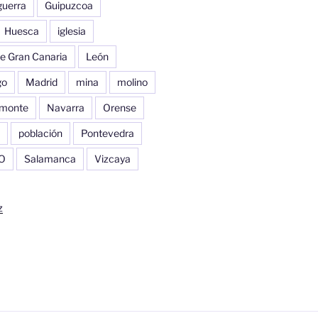
guerra
Guipuzcoa
Huesca
iglesia
e Gran Canaria
León
go
Madrid
mina
molino
monte
Navarra
Orense
población
Pontevedra
O
Salamanca
Vizcaya
z