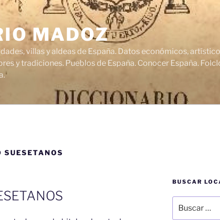
RIO MADOZ
udades, villas y aldeas de España. Datos económicos, artísti
res y tradiciones. Pueblos de España. Conocer España. Folclo
a.
Ó SUESETANOS
BUSCAR LOC
UESETANOS
Buscar
por: