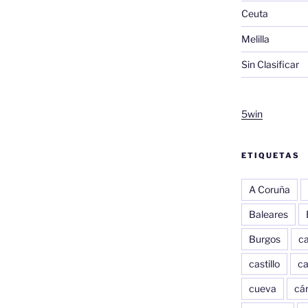
Ceuta
Melilla
Sin Clasificar
5win
ETIQUETAS
A Coruña
Baleares
Burgos
c
castillo
c
cueva
cár