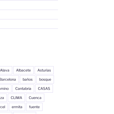
Alava
Albacete
Asturias
Barcelona
baños
bosque
amino
Cantabria
CASAS
aza
CLIMA
Cuenca
cel
ermita
fuente