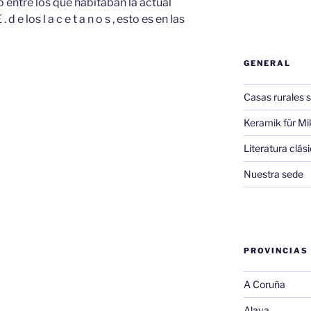
entre los que habitaban la actual
d e los l a c e t a n o s , esto es en las
GENERAL
Casas rurales s
Keramik für Mi
Literatura clá
Nuestra sede
PROVINCIAS
A Coruña
Alava