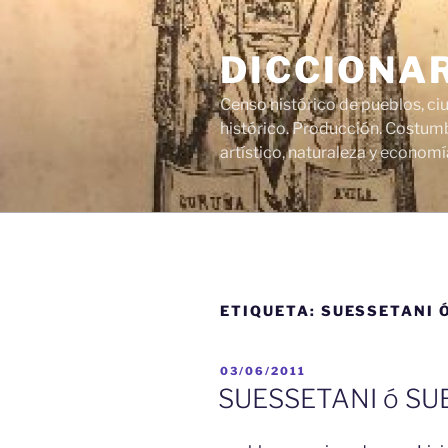
Saltar
al
DICCIONA
contenido
Censo histórico de pueblos, ci
histórico. Producción. Costumb
artístico, naturaleza y economí
ETIQUETA:
SUESSETANI 
PUBLICADO
03/06/2011
EL
SUESSETANI ó S