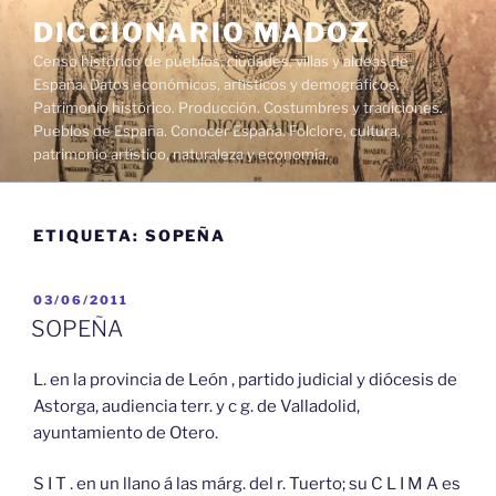
Saltar
DICCIONARIO MADOZ
al
Censo histórico de pueblos, ciudades, villas y aldeas de
contenido
España. Datos económicos, artísticos y demográficos.
Patrimonio histórico. Producción. Costumbres y tradiciones.
Pueblos de España. Conocer España. Folclore, cultura,
patrimonio artístico, naturaleza y economía.
ETIQUETA:
SOPEÑA
PUBLICADO
03/06/2011
EL
SOPEÑA
L. en la provincia de León , partido judicial y diócesis de
Astorga, audiencia terr. y c g. de Valladolid,
ayuntamiento de Otero.
S I T . en un llano á las márg. del r. Tuerto; su C L I M A es