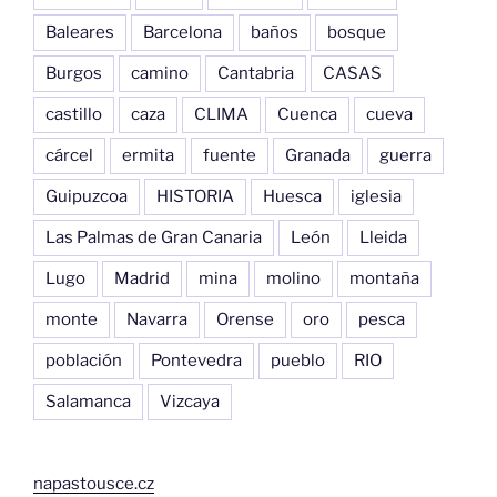
Baleares
Barcelona
baños
bosque
Burgos
camino
Cantabria
CASAS
castillo
caza
CLIMA
Cuenca
cueva
cárcel
ermita
fuente
Granada
guerra
Guipuzcoa
HISTORIA
Huesca
iglesia
Las Palmas de Gran Canaria
León
Lleida
Lugo
Madrid
mina
molino
montaña
monte
Navarra
Orense
oro
pesca
población
Pontevedra
pueblo
RIO
Salamanca
Vizcaya
napastousce.cz