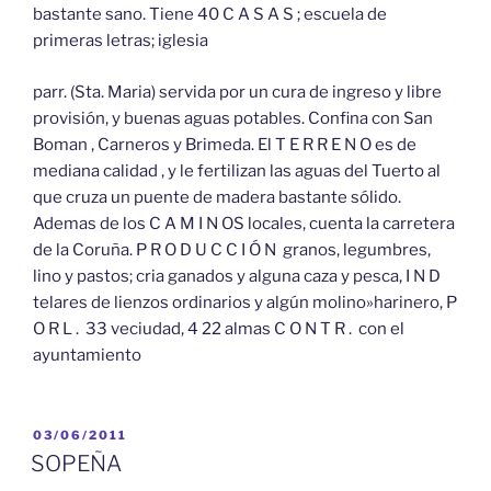
bastante sano. Tiene 40 C A S A S ; escuela de
primeras letras; iglesia
parr. (Sta. Maria) servida por un cura de ingreso y libre
provisión, y buenas aguas potables. Confina con San
Boman , Carneros y Brimeda. El T E R R E N O es de
mediana calidad , y le fertilizan las aguas del Tuerto al
que cruza un puente de madera bastante sólido.
Ademas de los C A M I N OS locales, cuenta la carretera
de la Coruña. P R O D U C C I Ó N granos, legumbres,
lino y pastos; cria ganados y alguna caza y pesca, I N D
telares de lienzos ordinarios y algún molino»harinero, P
O R L . 33 veciudad, 4 22 almas C O N T R . con el
ayuntamiento
PUBLICADO
03/06/2011
EL
SOPEÑA