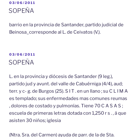
PUBLICADO
03/06/2011
EL
SOPEÑA
barrio en la provincia de Santander, partido judicial de
Beinosa_corresponde al L. de Ceivatos (V.).
PUBLICADO
03/06/2011
EL
SOPEÑA
L. en la provincia y diócesis de Santander (9 leg.),
partido jud y avunt. del valle de Cabuérniga (4/4), aud;
terr. y c- g. de Burgos (25). S I T . en un llano ; su C L I M A
es templado; sus enfermedades mas comunes reumas
, dolores de costado y pulmonías. Tiene 70 C A S A S ;
escuela de primeras letras dotada con 1,250 r s . , á que
asisten 30 niños; iglesia
(Ntra. Sra. del Carmen) ayuda de parr. de la de Sta.