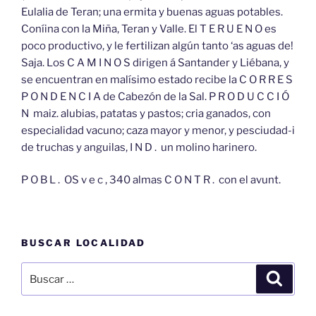
Eulalia de Teran; una ermita y buenas aguas potables.
Coníina con la Miña, Teran y Valle. El T E R U E N O es
poco productivo, y le fertilizan algún tanto ‘as aguas de!
Saja. Los C A M I N O S dirigen á Santander y Liébana, y
se encuentran en malísimo estado recibe la C O R R E S
P O N D E N C I A de Cabezón de la Sal. P R O D U C C I Ó
N maiz. alubias, patatas y pastos; cria ganados, con
especialidad vacuno; caza mayor y menor, y pesciudad-i
de truchas y anguilas, I N D . un molino harinero.
P O B L . OS v e c , 340 almas C O N T R . con el avunt.
BUSCAR LOCALIDAD
Buscar
Buscar
por: