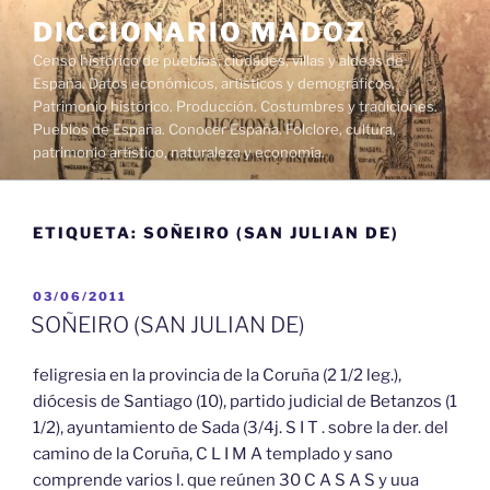
Saltar
DICCIONARIO MADOZ
al
Censo histórico de pueblos, ciudades, villas y aldeas de
contenido
España. Datos económicos, artísticos y demográficos.
Patrimonio histórico. Producción. Costumbres y tradiciones.
Pueblos de España. Conocer España. Folclore, cultura,
patrimonio artístico, naturaleza y economía.
ETIQUETA:
SOÑEIRO (SAN JULIAN DE)
PUBLICADO
03/06/2011
EL
SOÑEIRO (SAN JULIAN DE)
feligresia en la provincia de la Coruña (2 1/2 leg.),
diócesis de Santiago (10), partido judicial de Betanzos (1
1/2), ayuntamiento de Sada (3/4j. S I T . sobre la der. del
camino de la Coruña, C L I M A templado y sano
comprende varios l. que reúnen 30 C A S A S y uua