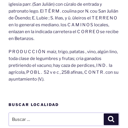
iglesia parr. (San Julián) con cúralo de entrada y
patronato lego. El T É R M . couíina por N. cou San Julián
de Ósendo; E. Lubie ; S. Iñas, y ü. üleiros el T E R R E N O
en lo general es mediano. los C A M I N O S locales,
enlazan en la indicada carretera el C O R R E O se recibe
en Betanzos.
P R O D U C C I Ó N maiz, trigo, patatas , vino, algún lino,
toda clase de legumbres y frutas; cria ganados
pretiriendo el vacuno; hay caza de perdices, I N D . la
agrícola, P O B L . 52 v e c , 258 afinas, C O N T R . con su
ayuntamiento (V.).
BUSCAR LOCALIDAD
Buscar
Buscar
por: