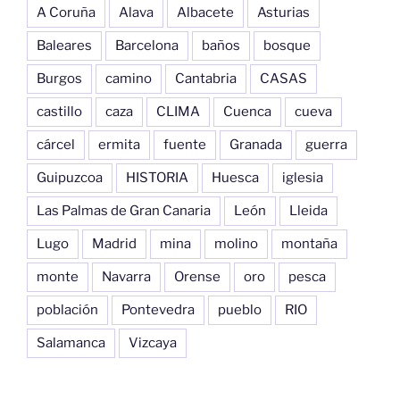
A Coruña
Alava
Albacete
Asturias
Baleares
Barcelona
baños
bosque
Burgos
camino
Cantabria
CASAS
castillo
caza
CLIMA
Cuenca
cueva
cárcel
ermita
fuente
Granada
guerra
Guipuzcoa
HISTORIA
Huesca
iglesia
Las Palmas de Gran Canaria
León
Lleida
Lugo
Madrid
mina
molino
montaña
monte
Navarra
Orense
oro
pesca
población
Pontevedra
pueblo
RIO
Salamanca
Vizcaya