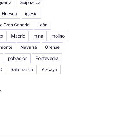
guerra
Guipuzcoa
Huesca
iglesia
e Gran Canaria
León
go
Madrid
mina
molino
monte
Navarra
Orense
población
Pontevedra
O
Salamanca
Vizcaya
z