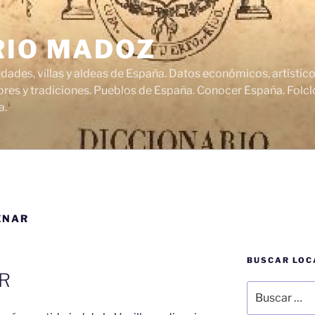
RIO MADOZ
udades, villas y aldeas de España. Datos económicos, artísti
res y tradiciones. Pueblos de España. Conocer España. Folclo
a.
ENAR
BUSCAR LOC
R
Buscar
por: