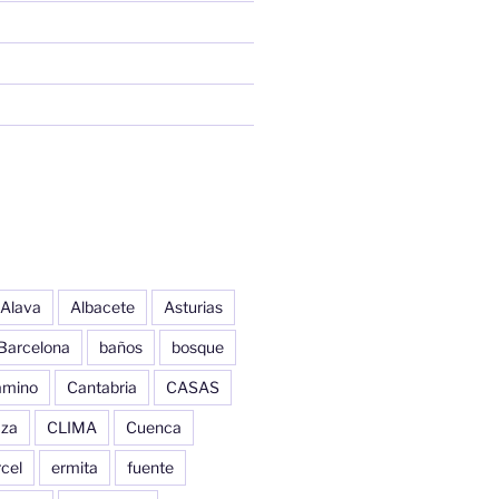
Alava
Albacete
Asturias
Barcelona
baños
bosque
amino
Cantabria
CASAS
aza
CLIMA
Cuenca
cel
ermita
fuente