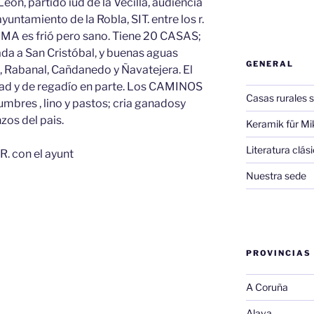
León, partido iud de la Vecilla, audiencia
 ayuntamiento de la Robla, SIT. entre los r.
IMA es frió pero sano. Tiene 20 CASAS;
ada a San Cristóbal, y buenas aguas
GENERAL
z, Rabanal, Cañdanedo y Ñavatejera. El
d y de regadío en parte. Los CAMINOS
Casas rurales s
umbres , lino y pastos; cria ganadosy
nzos del pais.
Keramik für Mi
Literatura clá
. con el ayunt
Nuestra sede
PROVINCIAS
A Coruña
Alava