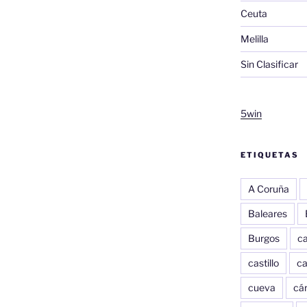
Ceuta
Melilla
Sin Clasificar
5win
ETIQUETAS
A Coruña
Baleares
Burgos
c
castillo
c
cueva
cár