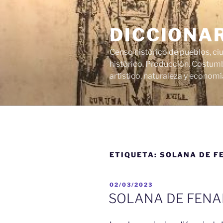
Saltar
al
DICCIONA
contenido
Censo histórico de pueblos, ci
histórico. Producción. Costumb
artístico, naturaleza y economí
ETIQUETA:
SOLANA DE F
PUBLICADO
02/03/2023
EL
SOLANA DE FENA