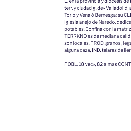
L. en la provincia y diócesis de 
terr. y ciudad g. de» Valladolid,
Torio y Vena ó Bernesga; su CL
iglesia anejo de Naredo, dedic
potables. Confina con la matri
TERRKNO es de mediana calida
son locales, PROD. granos , leg
alguna caza, IND. telares de lie
POBL. 18 vec», 82 almas CONTR